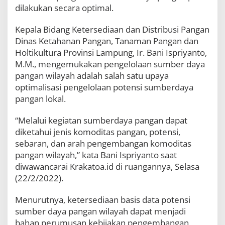
u
dilakukan secara optimal.
l
t
Kepala Bidang Ketersediaan dan Distribusi Pangan
u
Dinas Ketahanan Pangan, Tanaman Pangan dan
r
a
Holtikultura Provinsi Lampung, Ir. Bani Ispriyanto,
P
M.M., mengemukakan pengelolaan sumber daya
r
pangan wilayah adalah salah satu upaya
o
optimalisasi pengelolaan potensi sumberdaya
v
i
pangan lokal.
n
s
“Melalui kegiatan sumberdaya pangan dapat
i
diketahui jenis komoditas pangan, potensi,
L
a
sebaran, dan arah pengembangan komoditas
m
pangan wilayah,” kata Bani Ispriyanto saat
p
diwawancarai Krakatoa.id di ruangannya, Selasa
u
(22/2/2022).
n
g
A
Menurutnya, ketersediaan basis data potensi
k
sumber daya pangan wilayah dapat menjadi
a
bahan perumusan kebijakan pengembangan
n