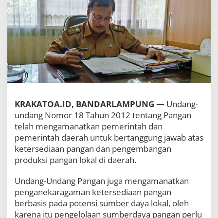
a
n
,
T
a
n
a
m
a
n
P
a
KRAKATOA.ID, BANDARLAMPUNG —
Undang-
n
undang Nomor 18 Tahun 2012 tentang Pangan
g
telah mengamanatkan pemerintah dan
a
n
pemerintah daerah untuk bertanggung jawab atas
d
ketersediaan pangan dan pengembangan
a
produksi pangan lokal di daerah.
n
H
o
Undang-Undang Pangan juga mengamanatkan
l
penganekaragaman ketersediaan pangan
t
berbasis pada potensi sumber daya lokal, oleh
i
karena itu pengelolaan sumberdaya pangan perlu
k