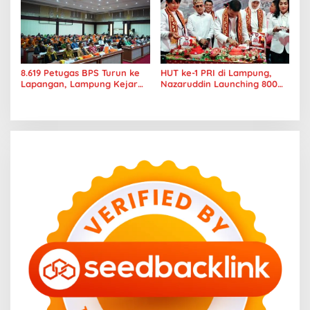
8.619 Petugas BPS Turun ke
HUT ke-1 PRI di Lampung,
Lapangan, Lampung Kejar
Nazaruddin Launching 800
Target Sensus Ekonomi 2026
Ambulans untuk Indonesia