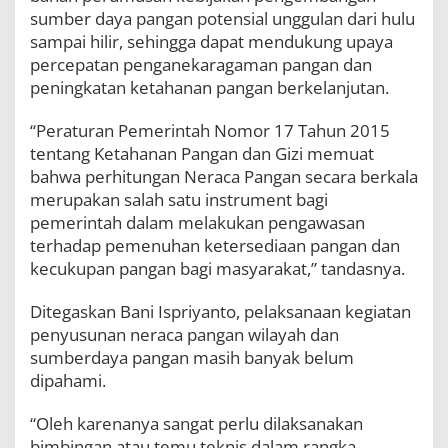
G
sumber daya pangan potensial unggulan dari hulu
e
sampai hilir, sehingga dapat mendukung upaya
l
percepatan penganekaragaman pangan dan
a
r
peningkatan ketahanan pangan berkelanjutan.
T
e
“Peraturan Pemerintah Nomor 17 Tahun 2015
m
tentang Ketahanan Pangan dan Gizi memuat
u
bahwa perhitungan Neraca Pangan secara berkala
T
e
merupakan salah satu instrument bagi
h
pemerintah dalam melakukan pengawasan
n
terhadap pemenuhan ketersediaan pangan dan
i
s
kecukupan pangan bagi masyarakat,” tandasnya.
P
e
Ditegaskan Bani Ispriyanto, pelaksanaan kegiatan
t
penyusunan neraca pangan wilayah dan
u
g
sumberdaya pangan masih banyak belum
a
dipahami.
s
P
“Oleh karenanya sangat perlu dilaksanakan
e
bimbingan atau temu teknis dalam rangka
m