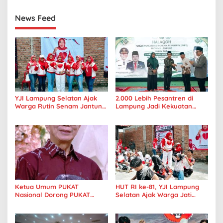
News Feed
YJI Lampung Selatan Ajak
2.000 Lebih Pesantren di
Warga Rutin Senam Jantung
Lampung Jadi Kekuatan
Setiap Minggu, Ini Panca
Besar, FKPP Dorong
Usaha Sehat
Kemandirian dan Pembinaan
Ketua Umum PUKAT
HUT RI ke-81, YJI Lampung
Nasional Dorong PUKAT
Selatan Ajak Warga Jati
Tanjungkarang Jadi Mitra
Agung Sehat dan Kompak
Strategis Keuskupan