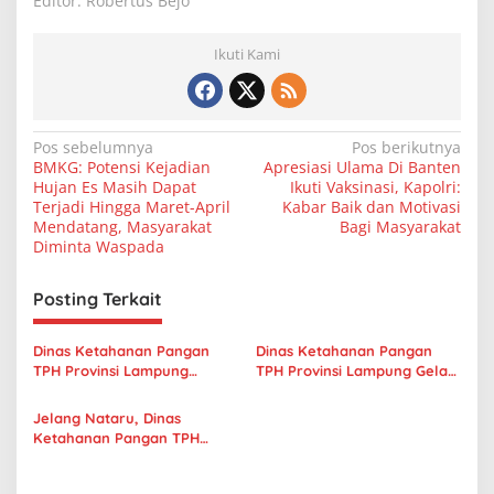
Editor: Robertus Bejo
Ikuti Kami
N
Pos sebelumnya
Pos berikutnya
BMKG: Potensi Kejadian
Apresiasi Ulama Di Banten
a
Hujan Es Masih Dapat
Ikuti Vaksinasi, Kapolri:
v
Terjadi Hingga Maret-April
Kabar Baik dan Motivasi
Mendatang, Masyarakat
Bagi Masyarakat
i
Diminta Waspada
g
Posting Terkait
a
s
Dinas Ketahanan Pangan
Dinas Ketahanan Pangan
i
TPH Provinsi Lampung
TPH Provinsi Lampung Gelar
p
Lakukan Rapat Koordinasi
Temu Bisnis Dalam Rangka
Stabilisasi Pasokan dan
Penguatan Cadangan
Jelang Nataru, Dinas
o
Harga Pangan
Pangan Tahun 2023
Ketahanan Pangan TPH
s
Provinsi Lampung Gelar
Gerakan Pangan Murah