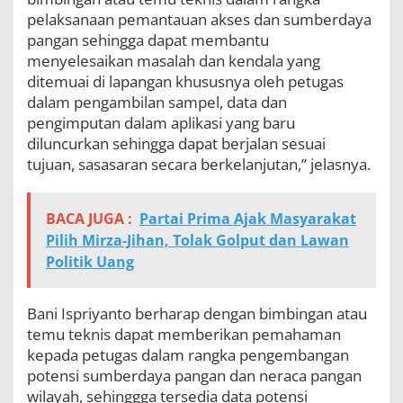
a
pelaksanaan pemantauan akses dan sumberdaya
n
pangan sehingga dapat membantu
t
menyelesaikan masalah dan kendala yang
a
u
ditemuai di lapangan khususnya oleh petugas
a
dalam pengambilan sampel, data dan
n
pengimputan dalam aplikasi yang baru
A
diluncurkan sehingga dapat berjalan sesuai
k
s
tujuan, sasasaran secara berkelanjutan,” jelasnya.
e
s
d
BACA JUGA :
Partai Prima Ajak Masyarakat
a
Pilih Mirza-Jihan, Tolak Golput dan Lawan
n
S
Politik Uang
u
m
b
Bani Ispriyanto berharap dengan bimbingan atau
e
temu teknis dapat memberikan pemahaman
r
kepada petugas dalam rangka pengembangan
D
a
potensi sumberdaya pangan dan neraca pangan
y
wilayah, sehinggga tersedia data potensi
a