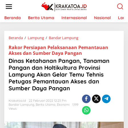
L
e
w
a
Beranda
Berita Utama
Internasional
Nasional
Lam
t
i
k
Beranda
/
Lampung
/
Bandar Lampung
D
e
i
k
Rakor Persiapan Pelaksanaan Pemantauan
n
o
Akses dan Sumber Daya Pangan
a
n
s
t
Dinas Ketahanan Pangan, Tanaman
K
e
Pangan dan Holtikultura Provinsi
e
n
Lampung Akan Gelar Temu Tehnis
t
a
Petugas Pemantauan Akses dan
h
Sumber Daya Pangan
a
n
a
Krakatoa.id
22 Februari 2022 12:23 Pm
n
Bandar Lampung
,
Berita Utama
,
Ekonomi
1,199
Views
P
a
n
g