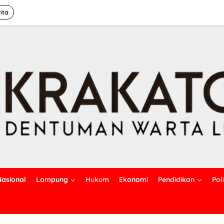
ita
Nasional
Lampung
Hukum
Ekonomi
Pendidikan
Poli