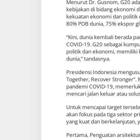
Menurut Dr. Gusnom, G20 adal
i
kebijakan di bidang ekonomi
G
kekuatan ekonomi dan politik
2
0
80% PDB dunia, 75% ekspor glo
I
n
“Kini, dunia kembali berada p
d
COVID-19. G20 sebagai kumpu
o
n
politik dan ekonomi, memilik
e
dunia,” tandasnya.
s
i
Presidensi Indonesia mengus
a
2
Together, Recover Stronger”.
0
pandemi COVID-19, memerluka
2
mencari jalan keluar atau solu
2
Untuk mencapai target tersebu
akan fokus pada tiga sektor pr
yang kuat dan berkelanjutan, y
Pertama, Penguatan arsitekt