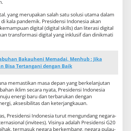
n.
tal. yang merupakan salah satu solusi utama dalam
 kala pandemik. Presidensi Indonesia akan
ampuan digital (digital skills) dan literasi digital
kan transformasi digital yang inklusif dan dinikmati
labuhan Bakauheni Memadai, Menhub : Jika
n Bisa Tertangani dengan Baik
. Guna memastikan masa depan yang berkelanjutan
ahan iklim secara nyata, Presidensi Indonesia
nuju energi baru dan terbarukan dengan
i, aksesibilitas dan keterjangkauan.
itas, Presidensi Indonesia turut mengundang negara-
ernasional (invitees). Visinya adalah Presidensi G20
ihak, termasuk negara berkembang, negara pulau-