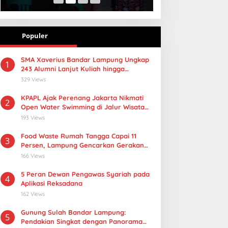
Populer
SMA Xaverius Bandar Lampung Ungkap
1
243 Alumni Lanjut Kuliah hingga
Mancanegara
329 Views
KPAPL Ajak Perenang Jakarta Nikmati
2
Open Water Swimming di Jalur Wisata
Lampung
193 Views
Food Waste Rumah Tangga Capai 11
3
Persen, Lampung Gencarkan Gerakan
Selamatan Pangan
166 Views
5 Peran Dewan Pengawas Syariah pada
4
Aplikasi Reksadana
162 Views
Gunung Sulah Bandar Lampung:
5
Pendakian Singkat dengan Panorama