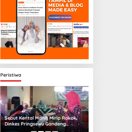
Peristiwa
Sebut Kental Manis Mirip Rokok,
Sambut Libur Sek
Dinkes Pringsewu Gandeng
Amiek Diyah Hib
Aisyiyah Desak Regulasi Gizi Anak
Melalui Aksi Jum