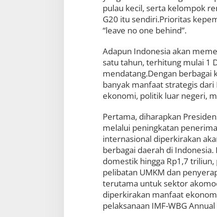
pulau kecil, serta kelompok r
G20 itu sendiri.Prioritas ke
“leave no one behind”.
Adapun Indonesia akan memeg
satu tahun, terhitung mulai
mendatang.Dengan berbagai ke
banyak manfaat strategis dari 
ekonomi, politik luar negeri,
Pertama, diharapkan Preside
melalui peningkatan penerimaa
internasional diperkirakan ak
berbagai daerah di Indonesia.
domestik hingga Rp1,7 triliun
pelibatan UMKM dan penyerapan
terutama untuk sektor akomod
diperkirakan manfaat ekonomin
pelaksanaan IMF-WBG Annual M