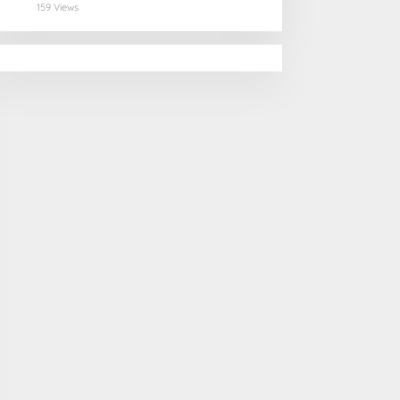
Kota yang Memukau
159 Views