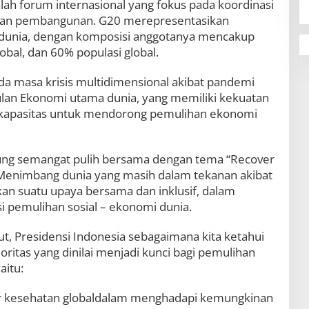
ah forum internasional yang fokus pada koordinasi
 dan pembangunan. G20 merepresentasikan
 dunia, dengan komposisi anggotanya mencakup
bal, dan 60% populasi global.
ada masa krisis multidimensional akibat pandemi
lan Ekonomi utama dunia, yang memiliki kekuatan
i kapasitas untuk mendorong pemulihan ekonomi
ung semangat pulih bersama dengan tema “Recover
 Menimbang dunia yang masih dalam tekanan akibat
n suatu upaya bersama dan inklusif, dalam
si pemulihan sosial – ekonomi dunia.
t, Presidensi Indonesia sebagaimana kita ketahui
ioritas yang dinilai menjadi kunci bagi pemulihan
aitu:
ur kesehatan globaldalam menghadapi kemungkinan