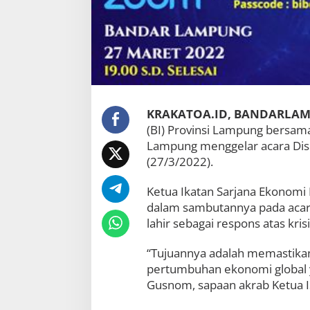
r
A
c
a
r
a
D
i
s
KRAKATOA.ID, BANDARLA
e
(BI) Provinsi Lampung bersama
m
Lampung menggelar acara Dise
i
n
(27/3/2022).
a
s
Ketua Ikatan Sarjana Ekonomi
i
dalam sambutannya pada acara
P
r
lahir sebagai respons atas kr
e
s
“Tujuannya adalah memastikan 
i
pertumbuhan ekonomi global y
d
e
Gusnom, sapaan akrab Ketua 
n
s