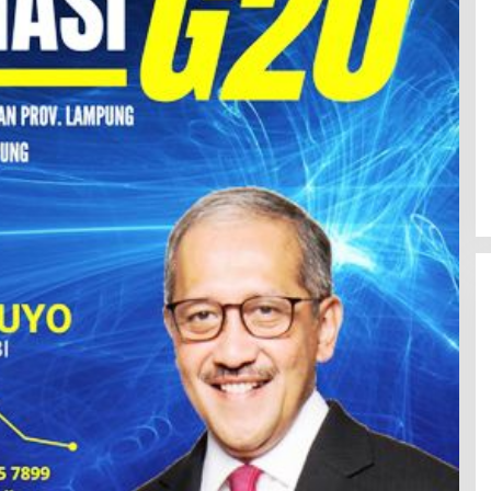
BBWS Mesuji Sekampung Pastikan
Pengaman Pantai Mandiri Sejati
Penuhi Standar Mutu