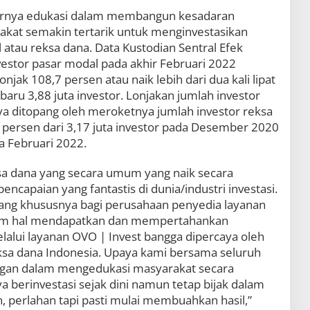
arnya edukasi dalam membangun kesadaran
arakat semakin tertarik untuk menginvestasikan
 atau reksa dana. Data Kustodian Sentral Efek
estor pasar modal pada akhir Februari 2022
njak 108,7 persen atau naik lebih dari dua kali lipat
aru 3,88 juta investor. Lonjakan jumlah investor
a ditopang oleh meroketnya jumlah investor reksa
 persen dari 3,17 juta investor pada Desember 2020
a Februari 2022.
ksa dana yang secara umum yang naik secara
ncapaian yang fantastis di dunia/industri investasi.
tang khususnya bagi perusahaan penyedia layanan
dalam hal mendapatkan dan mempertahankan
alui layanan OVO | Invest bangga dipercaya oleh
reksa dana Indonesia. Upaya kami bersama seluruh
gan dalam mengedukasi masyarakat secara
 berinvestasi sejak dini namun tetap bijak dalam
 perlahan tapi pasti mulai membuahkan hasil,”