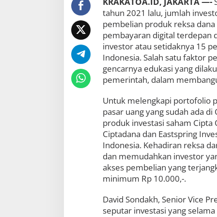
KRAKATOA.ID, JAKARTA —-
S
r
tahun 2021 lalu, jumlah investo
i
pembelian produk reksa dana y
1
J
pembayaran digital terdepan di
u
investor atau setidaknya 15 pe
t
Indonesia. Salah satu faktor 
a
gencarnya edukasi yang dilaku
I
n
pemerintah, dalam membangun 
v
e
Untuk melengkapi portofolio p
s
pasar uang yang sudah ada di 
t
o
produk investasi saham Cipta 
r
Ciptadana dan Eastspring Inve
R
Indonesia. Kehadiran reksa da
e
k
dan memudahkan investor yang
s
akses pembelian yang terjangk
a
minimum Rp 10.000,-.
D
a
David Sondakh, Senior Vice P
n
a
seputar investasi yang selama