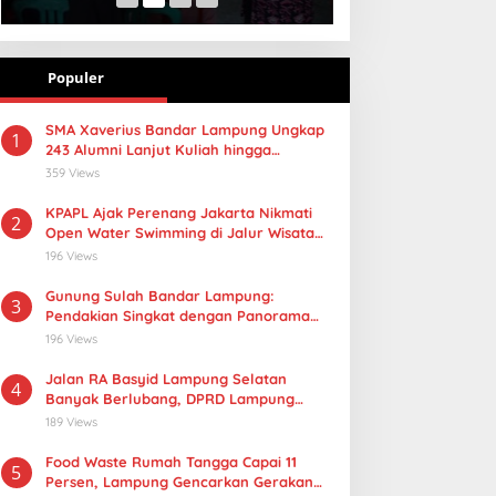
Populer
SMA Xaverius Bandar Lampung Ungkap
1
243 Alumni Lanjut Kuliah hingga
Mancanegara
359 Views
KPAPL Ajak Perenang Jakarta Nikmati
2
Open Water Swimming di Jalur Wisata
Lampung
196 Views
Gunung Sulah Bandar Lampung:
3
Pendakian Singkat dengan Panorama
Kota yang Memukau
196 Views
Jalan RA Basyid Lampung Selatan
4
Banyak Berlubang, DPRD Lampung
Dorong Masuk Prioritas APBD 2027
189 Views
Food Waste Rumah Tangga Capai 11
5
Persen, Lampung Gencarkan Gerakan