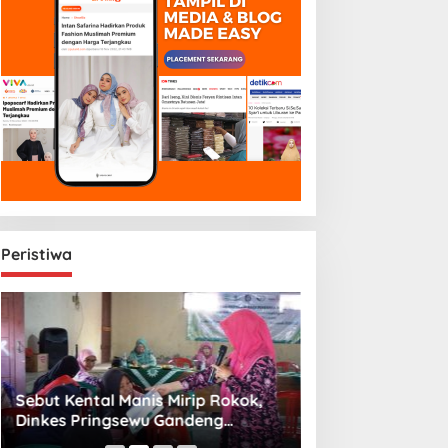
Peristiwa
Sebut Kental Manis Mirip Rokok,
Sambut Libur Sek
Dinkes Pringsewu Gandeng
Amiek Diyah Hib
Aisyiyah Desak Regulasi Gizi Anak
Melalui Aksi Jum