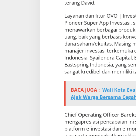
terang David.
Layanan dan fitur OVO | Inves
Pioneer Super App Investasi,
menawarkan berbagai produk r
uang, baik yang berbasis konv
dana saham/ekuitas. Masing-ma
manajer investasi terkemuka d
Indonesia, Syailendra Capita
Eastspring Indonesia, yang se
sangat kredibel dan memiliki iz
BACA JUGA :
Wali Kota Eva
Ajak Warga Bersama Cegah
Chief Operating Officer Barek
mengapresiasi pencapaian ini s
platform e-investasi dan e-mo
luas serta meningkatkan inklus