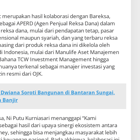
t merupakan hasil kolaborasi dengan Bareksa,
 sebagai APERD (Agen Penjual Reksa Dana) dalam
eksa dana, mulai dari pendapatan tetap, pasar
ensional maupun syariah, dan yang terbaru reksa
sing dari produk reksa dana ini dikelola oleh
i Indonesia, mulai dari Manulife Aset Manajemen
l, Bahana TCW Investment Management hingga
muanya terkenal sebagai manajer investasi yang
in resmi dari OJK.
 Dwiana Soroti Bangunan di Bantaran Sungai,
 Banjir
sa, Ni Putu Kurniasari menanggapi “Kami
ebagai hasil dari upaya sinergi ekosistem antara
ney, sehingga bisa menjangkau masyarakat lebih
i keuangan nasional. Pada akhirnya, kolaborasi ini