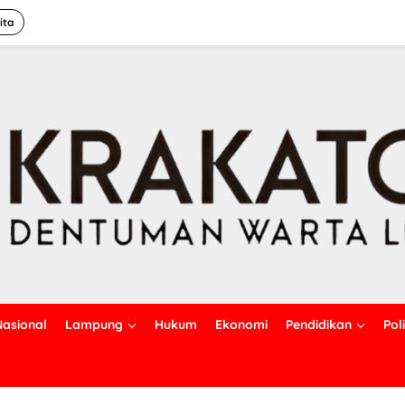
ita
Nasional
Lampung
Hukum
Ekonomi
Pendidikan
Poli