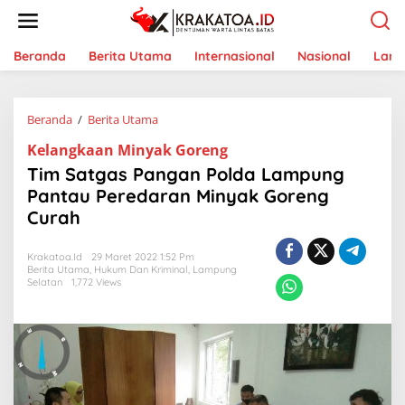
L
e
w
a
Beranda
Berita Utama
Internasional
Nasional
Lam
t
i
k
Beranda
/
Berita Utama
T
e
i
k
Kelangkaan Minyak Goreng
m
o
S
n
Tim Satgas Pangan Polda Lampung
a
t
Pantau Peredaran Minyak Goreng
t
e
Curah
g
n
a
s
Krakatoa.id
29 Maret 2022 1:52 Pm
P
Berita Utama
,
Hukum Dan Kriminal
,
Lampung
a
Selatan
1,772 Views
n
g
a
n
P
o
l