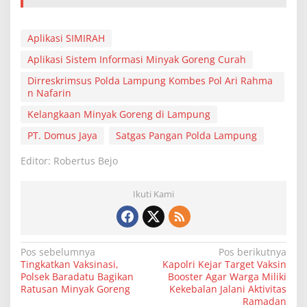
Aplikasi SIMIRAH
Aplikasi Sistem Informasi Minyak Goreng Curah
Dirreskrimsus Polda Lampung Kombes Pol Ari Rahma
n Nafarin
Kelangkaan Minyak Goreng di Lampung
PT. Domus Jaya
Satgas Pangan Polda Lampung
Editor: Robertus Bejo
Ikuti Kami
N
Pos sebelumnya
Pos berikutnya
Tingkatkan Vaksinasi,
Kapolri Kejar Target Vaksin
a
Polsek Baradatu Bagikan
Booster Agar Warga Miliki
v
Ratusan Minyak Goreng
Kekebalan Jalani Aktivitas
Ramadan