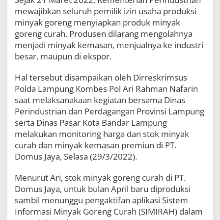
i
mewajibkan seluruh pemilik izin usaha produksi
n
minyak goreng menyiapkan produk minyak
y
a
goreng curah. Produsen dilarang mengolahnya
k
menjadi minyak kemasan, menjualnya ke industri
G
besar, maupun di ekspor.
o
r
e
Hal tersebut disampaikan oleh Dirreskrimsus
n
Polda Lampung Kombes Pol Ari Rahman Nafarin
g
saat melaksanakaan kegiatan bersama Dinas
C
Perindustrian dan Perdagangan Provinsi Lampung
u
r
serta Dinas Pasar Kota Bandar Lampung
a
melakukan monitoring harga dan stok minyak
h
curah dan minyak kemasan premiun di PT.
Domus Jaya, Selasa (29/3/2022).
Menurut Ari, stok minyak goreng curah di PT.
Domus Jaya, untuk bulan April baru diproduksi
sambil menunggu pengaktifan aplikasi Sistem
Informasi Minyak Goreng Curah (SIMIRAH) dalam