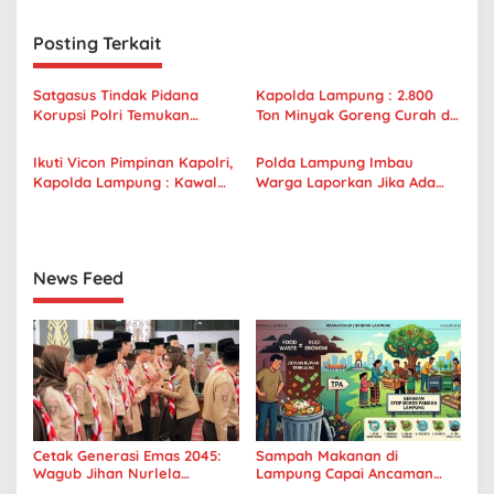
i
g
Posting Terkait
a
s
Satgasus Tindak Pidana
Kapolda Lampung : 2.800
Korupsi Polri Temukan
Ton Minyak Goreng Curah di
i
Kabupaten Lampung Tengah
PT Sinar Mas Akan Diawasi
p
Belum Gunakan Aplikasi
Petugas Agar Tidak Ada
Ikuti Vicon Pimpinan Kapolri,
Polda Lampung Imbau
SIMIRAH
Penyimpangan
Kapolda Lampung : Kawal
Warga Laporkan Jika Ada
o
dan Awasi Distribusi Minyak
Kelangkaan Minyak Goreng,
s
Goreng di Provinsi Lampung
Kabid Humas : Saat Ini Stok
Minyak Goreng di Lampung
Mencukupi
News Feed
Cetak Generasi Emas 2045:
Sampah Makanan di
Wagub Jihan Nurlela
Lampung Capai Ancaman
Tantang Pramuka UIN
Serius, Warga Diminta