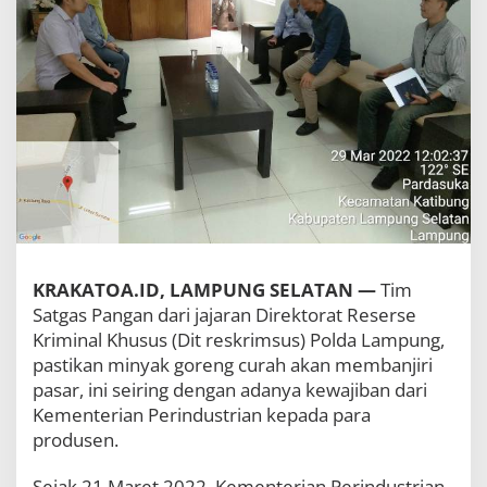
d
a
L
a
m
p
u
n
g
P
a
n
t
a
u
KRAKATOA.ID, LAMPUNG SELATAN —
Tim
P
Satgas Pangan dari jajaran Direktorat Reserse
e
Kriminal Khusus (Dit reskrimsus) Polda Lampung,
r
e
pastikan minyak goreng curah akan membanjiri
d
pasar, ini seiring dengan adanya kewajiban dari
a
Kementerian Perindustrian kepada para
r
produsen.
a
n
M
Sejak 21 Maret 2022, Kementerian Perindustrian