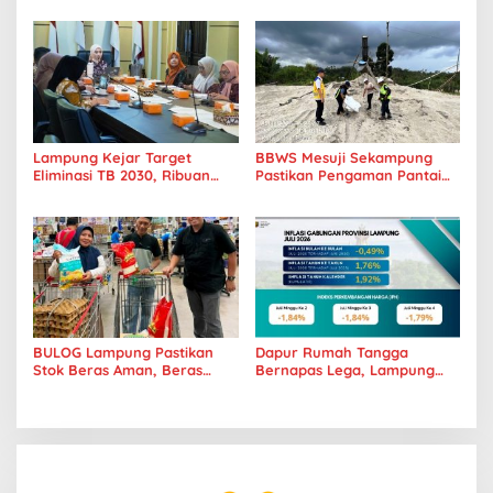
Lampung Transformasi ke
Hentikan Kebiasaan Boros
Era Digital
Pangan
Lampung Kejar Target
BBWS Mesuji Sekampung
Eliminasi TB 2030, Ribuan
Pastikan Pengaman Pantai
Kasus Tuberkulosis
Mandiri Sejati Penuhi
Tanggamus Jadi Perhatian
Standar Mutu
BULOG Lampung Pastikan
Dapur Rumah Tangga
Stok Beras Aman, Beras
Bernapas Lega, Lampung
Premium Punokawan Kini
Jadi Provinsi Paling Stabil
Hadir di Retail Modern
Harga Pangannya se-
Sumatera