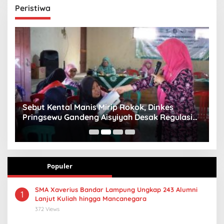
Peristiwa
n
Sebut Kental Manis Mirip Rokok, Dinkes
S
Pringsewu Gandeng Aisyiyah Desak Regulasi
H
Gizi Anak
Populer
SMA Xaverius Bandar Lampung Ungkap 243 Alumni
1
Lanjut Kuliah hingga Mancanegara
372 Views