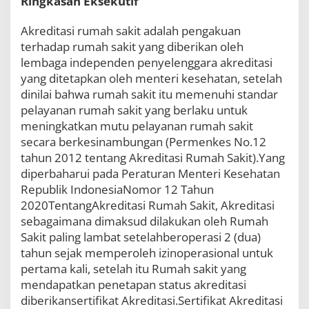
Ringkasan Eksekutif
t
a
Akreditasi rumah sakit adalah pengakuan
u
M
terhadap rumah sakit yang diberikan oleh
a
lembaga independen penyelenggara akreditasi
s
yang ditetapkan oleh menteri kesehatan, setelah
y
dinilai bahwa rumah sakit itu memenuhi standar
a
r
pelayanan rumah sakit yang berlaku untuk
a
meningkatkan mutu pelayanan rumah sakit
k
secara berkesinambungan (Permenkes No.12
a
t
tahun 2012 tentang Akreditasi Rumah Sakit).Yang
?
diperbaharui pada Peraturan Menteri Kesehatan
Republik IndonesiaNomor 12 Tahun
2020TentangAkreditasi Rumah Sakit, Akreditasi
sebagaimana dimaksud dilakukan oleh Rumah
Sakit paling lambat setelahberoperasi 2 (dua)
tahun sejak memperoleh izinoperasional untuk
pertama kali, setelah itu Rumah sakit yang
mendapatkan penetapan status akreditasi
diberikansertifikat Akreditasi.Sertifikat Akreditasi