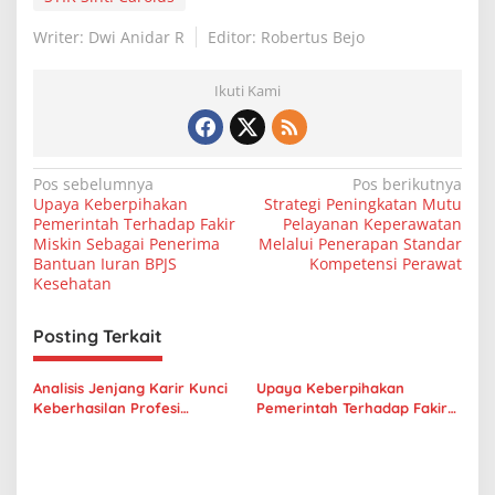
Writer: Dwi Anidar R
Editor: Robertus Bejo
Ikuti Kami
N
Pos sebelumnya
Pos berikutnya
Upaya Keberpihakan
Strategi Peningkatan Mutu
a
Pemerintah Terhadap Fakir
Pelayanan Keperawatan
v
Miskin Sebagai Penerima
Melalui Penerapan Standar
Bantuan Iuran BPJS
Kompetensi Perawat
i
Kesehatan
g
Posting Terkait
a
s
Analisis Jenjang Karir Kunci
Upaya Keberpihakan
i
Keberhasilan Profesi
Pemerintah Terhadap Fakir
p
Perawat
Miskin Sebagai Penerima
Bantuan Iuran BPJS
o
Kesehatan