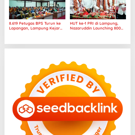
8.619 Petugas BPS Turun ke
HUT ke-1 PRI di Lampung,
Lapangan, Lampung Kejar
Nazaruddin Launching 800
Target Sensus Ekonomi 2026
Ambulans untuk Indonesia