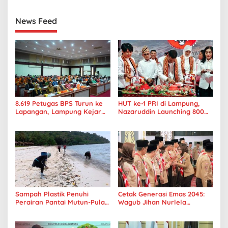
DPRD
dan Kesejahteraan Pekerja
News Feed
8.619 Petugas BPS Turun ke
HUT ke-1 PRI di Lampung,
Lapangan, Lampung Kejar
Nazaruddin Launching 800
Target Sensus Ekonomi 2026
Ambulans untuk Indonesia
Sampah Plastik Penuhi
Cetak Generasi Emas 2045:
Perairan Pantai Mutun-Pulau
Wagub Jihan Nurlela
Tangkil, Perenang Turun
Tantang Pramuka UIN
Tangan
Lampung Transformasi ke
Era Digital