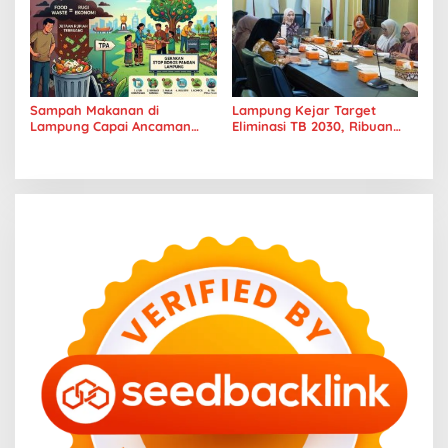
Sampah Makanan di
Lampung Kejar Target
Lampung Capai Ancaman
Eliminasi TB 2030, Ribuan
Serius, Warga Diminta
Kasus Tuberkulosis
Hentikan Kebiasaan Boros
Tanggamus Jadi Perhatian
Pangan