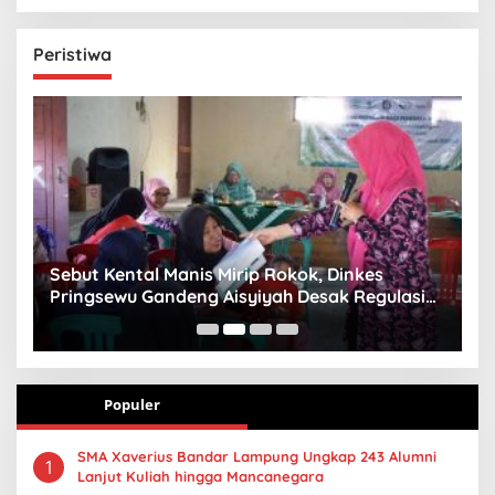
Peristiwa
n
Sebut Kental Manis Mirip Rokok, Dinkes
S
Pringsewu Gandeng Aisyiyah Desak Regulasi
H
Gizi Anak
Populer
SMA Xaverius Bandar Lampung Ungkap 243 Alumni
1
Lanjut Kuliah hingga Mancanegara