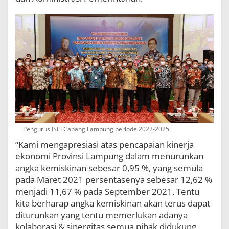
n
u
r
A
r
i
n
a
l
D
j
u
n
a
Pengurus ISEI Cabang Lampung periode 2022-2025.
i
“Kami mengapresiasi atas pencapaian kinerja
d
i
ekonomi Provinsi Lampung dalam menurunkan
angka kemiskinan sebesar 0,95 %, yang semula
pada Maret 2021 persentasenya sebesar 12,62 %
menjadi 11,67 % pada September 2021. Tentu
kita berharap angka kemiskinan akan terus dapat
diturunkan yang tentu memerlukan adanya
kolaborasi & sinergitas semua pihak didukung