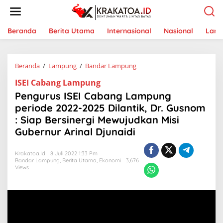
L
e
w
a
Beranda
Berita Utama
Internasional
Nasional
Lam
t
i
k
Beranda
/
Lampung
/
Bandar Lampung
P
e
e
k
ISEI Cabang Lampung
n
o
g
n
Pengurus ISEI Cabang Lampung
u
t
periode 2022-2025 Dilantik, Dr. Gusnom
r
e
: Siap Bersinergi Mewujudkan Misi
u
n
s
Gubernur Arinal Djunaidi
I
S
Krakatoa.id
8 Juli 2022 1:33 Pm
E
Bandar Lampung
,
Berita Utama
,
Ekonomi
3,676
I
Views
C
a
b
a
n
g