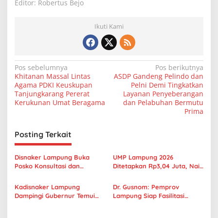
Editor: Robertus Bejo
Ikuti Kami
N
Pos sebelumnya
Pos berikutnya
Khitanan Massal Lintas
ASDP Gandeng Pelindo dan
a
Agama PDKI Keuskupan
Pelni Demi Tingkatkan
v
Tanjungkarang Pererat
Layanan Penyeberangan
Kerukunan Umat Beragama
dan Pelabuhan Bermutu
i
Prima
g
Posting Terkait
a
s
Disnaker Lampung Buka
UMP Lampung 2026
i
Posko Konsultasi dan
Ditetapkan Rp3,04 Juta, Naik
p
Pengaduan THR 2026, Baru
5,35 Persen
Terima Tiga Laporan
Kadisnaker Lampung
Dr. Gusnom: Pemprov
o
Dampingi Gubernur Temui
Lampung Siap Fasilitasi
s
Mahasiswa dan Masyarakat
Dialog Sosial untuk
dalam Aksi Damai di Depan
Keseimbangan Dunia Usaha