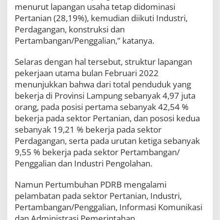
menurut lapangan usaha tetap didominasi
i
n
Pertanian (28,19%), kemudian diikuti Industri,
e
Perdagangan, konstruksi dan
r
Pertambangan/Penggalian,” katanya.
g
i
M
Selaras dengan hal tersebut, struktur lapangan
e
pekerjaan utama bulan Februari 2022
w
menunjukkan bahwa dari total penduduk yang
u
j
bekerja di Provinsi Lampung sebanyak 4,97 juta
u
orang, pada posisi pertama sebanyak 42,54 %
d
bekerja pada sektor Pertanian, dan pososi kedua
k
sebanyak 19,21 % bekerja pada sektor
a
n
Perdagangan, serta pada urutan ketiga sebanyak
M
9,55 % bekerja pada sektor Pertambangan/
i
Penggalian dan Industri Pengolahan.
s
i
G
Namun Pertumbuhan PDRB mengalami
u
pelambatan pada sektor Pertanian, Industri,
b
Pertambangan/Penggalian, Informasi Komunikasi
e
dan Administrasi Pemerintahan.
r