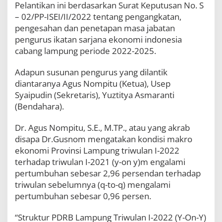
Pelantikan ini berdasarkan Surat Keputusan No. S
l
a
– 02/PP-ISEI/II/2022 tentang pengangkatan,
n
pengesahan dan penetapan masa jabatan
t
pengurus ikatan sarjana ekonomi indonesia
i
k
cabang lampung periode 2022-2025.
,
D
Adapun susunan pengurus yang dilantik
r
diantaranya Agus Nompitu (Ketua), Usep
.
Syaipudin (Sekretaris), Yuztitya Asmaranti
G
u
(Bendahara).
s
n
Dr. Agus Nompitu, S.E., M.TP., atau yang akrab
o
disapa Dr.Gusnom mengatakan kondisi makro
m
:
ekonomi Provinsi Lampung triwulan I-2022
S
terhadap triwulan I-2021 (y-on y)m engalami
i
pertumbuhan sebesar 2,96 persendan terhadap
a
p
triwulan sebelumnya (q-to-q) mengalami
B
pertumbuhan sebesar 0,96 persen.
e
r
“Struktur PDRB Lampung Triwulan I-2022 (Y-On-Y)
s