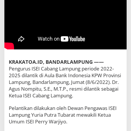
L
a
m
p
u
n
g
p
e
r
i
o
KRAKATOA.ID, BANDARLAMPUNG ——
d
Pengurus ISEI Cabang Lampung periode 2022-
e
2025 dilantik di Aula Bank Indonesia KPW Provinsi
2
0
Lampung, Bandarlampung, Jumat (8/6/2022). Dr.
2
Agus Nompitu, S.E., M.T.P., resmi dilantik sebagai
2
Ketua ISEI Cabang Lampung.
-
2
Pelantikan dilakukan oleh Dewan Pengawas ISEI
0
2
Lampung Yuria Putra Tubarat mewakili Ketua
5
Umum ISEI Perry Warjiyo.
D
i