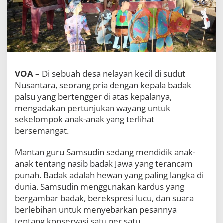
a
r
G
u
n
a
k
a
VOA –
Di sebuah desa nelayan kecil di sudut
n
Nusantara, seorang pria dengan kepala badak
W
a
palsu yang bertengger di atas kepalanya,
y
mengadakan pertunjukan wayang untuk
a
sekelompok anak-anak yang terlihat
n
g
bersemangat.
u
n
Mantan guru Samsudin sedang mendidik anak-
t
anak tentang nasib badak Jawa yang terancam
u
punah. Badak adalah hewan yang paling langka di
k
A
dunia. Samsudin menggunakan kardus yang
j
bergambar badak, berekspresi lucu, dan suara
a
berlebihan untuk menyebarkan pesannya
r
k
tentang konservasi satu per satu.