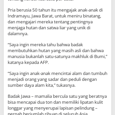
a
n
Pria berusia 50 tahun itu mengajak anak-anak di
P
Indramayu, Jawa Barat, untuk meniru binatang,
e
l
dan mengajari mereka tentang pentingnya
e
menjaga hutan dan satwa liar yang unik di
s
dalamnya.
t
a
“Saya ingin mereka tahu bahwa badak
r
i
membutuhkan hutan yang masih asli dan bahwa
a
manusia bukanlah satu-satunya makhluk di Bumi,”
n
katanya kepada AFP.
B
a
d
“Saya ingin anak-anak mencintai alam dan tumbuh
a
menjadi orang yang sadar dan peduli dengan
k
sumber daya alam kita,” tukasnya.
Badak Jawa – mamalia bercula satu yang beratnya
bisa mencapai dua ton dan memiliki lipatan kulit
longgar yang menyerupai lapisan pelindung –
pernah berjumlah ribuan di seluruh Asia