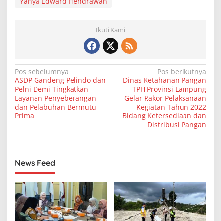
Yahya Edward Hendrawan
Ikuti Kami
N
Pos sebelumnya
Pos berikutnya
ASDP Gandeng Pelindo dan
Dinas Ketahanan Pangan
a
Pelni Demi Tingkatkan
TPH Provinsi Lampung
v
Layanan Penyeberangan
Gelar Rakor Pelaksanaan
dan Pelabuhan Bermutu
Kegiatan Tahun 2022
i
Prima
Bidang Ketersediaan dan
Distribusi Pangan
g
a
s
News Feed
i
p
o
s