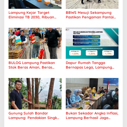
Lampung Kejar Target
BBWS Mesuji Sekampung
Eliminasi TB 2030, Ribuan
Pastikan Pengaman Pantai
Kasus Tuberkulosis
Mandiri Sejati Penuhi
Tanggamus Jadi Perhatian
Standar Mutu
BULOG Lampung Pastikan
Dapur Rumah Tangga
Stok Beras Aman, Beras
Bernapas Lega, Lampung
Premium Punokawan Kini
Jadi Provinsi Paling Stabil
Hadir di Retail Modern
Harga Pangannya se-
Sumatera
Gunung Sulah Bandar
Bukan Sekadar Angka Inflasi,
Lampung: Pendakian Singkat
Lampung Berhasil Jaga
dengan Panorama Kota
Harga Pangan dan Daya Beli
yang Memukau
Masyarakat