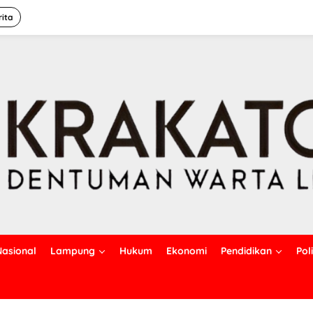
rita
Nasional
Lampung
Hukum
Ekonomi
Pendidikan
Poli