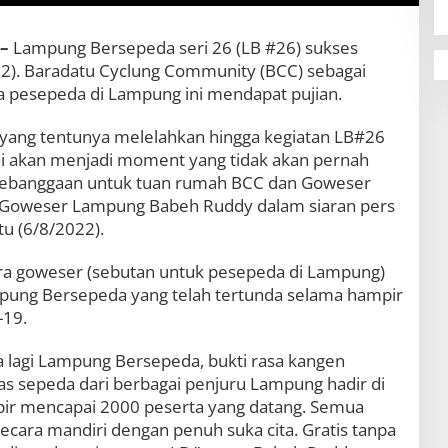
–
Lampung Bersepeda seri 26 (LB #26) sukses
22). Baradatu Cyclung Community (BCC) sebagai
a pesepeda di Lampung ini mendapat pujian.
s yang tentunya melelahkan hingga kegiatan LB#26
 ini akan menjadi moment yang tidak akan pernah
 kebanggaan untuk tuan rumah BCC dan Goweser
r Goweser Lampung Babeh Ruddy dalam siaran pers
tu (6/8/2022).
a goweser (sebutan untuk pesepeda di Lampung)
pung Bersepeda yang telah tertunda selama hampir
-19.
a lagi Lampung Bersepeda, bukti rasa kangen
s sepeda dari berbagai penjuru Lampung hadir di
mpir mencapai 2000 peserta yang datang. Semua
ara mandiri dengan penuh suka cita. Gratis tanpa