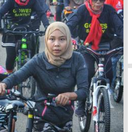
BBWS Mesuji Sekampung Pastikan
Pengaman Pantai Mandiri Sejati
Penuhi Standar Mutu