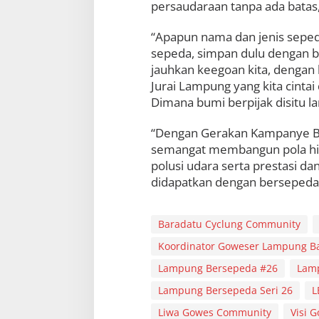
persaudaraan tanpa ada batas,
“Apapun nama dan jenis seped
sepeda, simpan dulu dengan ba
jauhkan keegoan kita, denga
Jurai Lampung yang kita cintai d
Dimana bumi berpijak disitu lan
“Dengan Gerakan Kampanye B
semangat membangun pola hid
polusi udara serta prestasi da
didapatkan dengan bersepeda
Baradatu Cyclung Community
Koordinator Goweser Lampung B
Lampung Bersepeda #26
Lamp
Lampung Bersepeda Seri 26
L
Liwa Gowes Community
Visi 