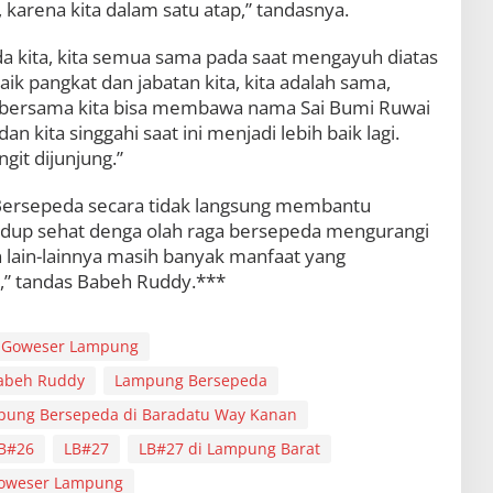
 karena kita dalam satu atap,” tandasnya.
a kita, kita semua sama pada saat mengayuh diatas
ik pangkat dan jabatan kita, kita adalah sama,
n bersama kita bisa membawa nama Sai Bumi Ruwai
an kita singgahi saat ini menjadi lebih baik lagi.
git dijunjung.”
ersepeda secara tidak langsung membantu
up sehat denga olah raga bersepeda mengurangi
n lain-lainnya masih banyak manfaat yang
,” tandas Babeh Ruddy.***
Goweser Lampung
abeh Ruddy
Lampung Bersepeda
ung Bersepeda di Baradatu Way Kanan
B#26
LB#27
LB#27 di Lampung Barat
Goweser Lampung