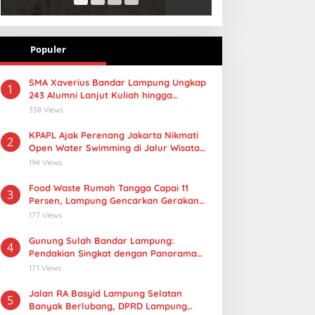
Populer
SMA Xaverius Bandar Lampung Ungkap
1
243 Alumni Lanjut Kuliah hingga
Mancanegara
338 Views
KPAPL Ajak Perenang Jakarta Nikmati
2
Open Water Swimming di Jalur Wisata
Lampung
194 Views
Food Waste Rumah Tangga Capai 11
3
Persen, Lampung Gencarkan Gerakan
Selamatan Pangan
177 Views
Gunung Sulah Bandar Lampung:
4
Pendakian Singkat dengan Panorama
Kota yang Memukau
171 Views
Jalan RA Basyid Lampung Selatan
5
Banyak Berlubang, DPRD Lampung