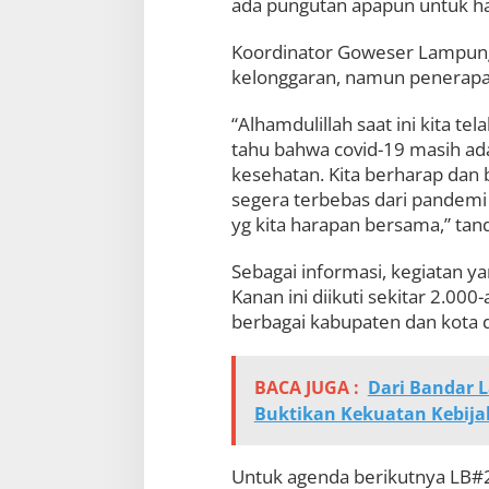
ada pungutan apapun untuk ha
Koordinator Goweser Lampung
kelonggaran, namun penerapan
“Alhamdulillah saat ini kita t
tahu bahwa covid-19 masih ada
kesehatan. Kita berharap dan
segera terbebas dari pandemi i
yg kita harapan bersama,” tan
Sebagai informasi, kegiatan y
Kanan ini diikuti sekitar 2.00
berbagai kabupaten dan kota 
BACA JUGA :
Dari Bandar 
Buktikan Kekuatan Kebija
Untuk agenda berikutnya LB#2