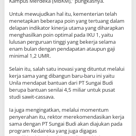
Kampus Merdeka (MBKM),” pungkasnya.
k
e
Untuk mewujudkan hal itu, kementerian telah
-
menetapkan beberapa poin yang tertuang dalam
5
7
delapan indikator kinerja utama yang diharapkan
menghasilkan poin optimal pada IKU 1, yaitu
lulusan perguruan tinggi yang bekerja selama
enam bulan dengan pendapatan ataupun gaji
minimal 1,2 UMR.
Selain itu, salah satu inovasi yang dituntut melalui
kerja sama yang dibangun baru-baru ini yaitu
Unila mendapat bantuan dari PT Sungai Budi
berupa bantuan senilai 4,5 miliar untuk pusat
studi sawit-cassava.
Ia juga mengingatkan, melalui momentum
penyerahan itu, rektor merekomendasikan kerja
sama dengan PT Sungai Budi akan diajukan pada
program Kedaireka yang juga digagas