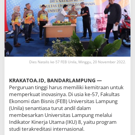
B
i
s
n
i
s
U
n
i
l
a
Dies Natalis ke-57 FEB Unila, Minggu, 20 November 2022.
G
e
l
a
KRAKATOA.ID, BANDARLAMPUNG —
r
Perguruan tinggi harus memiliki kemitraan untuk
F
memperkuat inovasinya. Di usia ke-57, Fakultas
u
n
Ekonomi dan Bisnis (FEB) Universitas Lampung
B
(Unila) senantiasa turut andil dalam
i
membesarkan Universitas Lampung melalui
k
Indikator Kinerja Utama (IKU) 8, yaitu program
e
P
studi terakreditasi internasional.
u