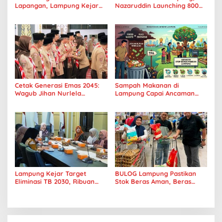
Lapangan, Lampung Kejar
Nazaruddin Launching 800
Target Sensus Ekonomi 2026
Ambulans untuk Indonesia
Cetak Generasi Emas 2045:
Sampah Makanan di
Wagub Jihan Nurlela
Lampung Capai Ancaman
Tantang Pramuka UIN
Serius, Warga Diminta
Lampung Transformasi ke
Hentikan Kebiasaan Boros
Era Digital
Pangan
Lampung Kejar Target
BULOG Lampung Pastikan
Eliminasi TB 2030, Ribuan
Stok Beras Aman, Beras
Kasus Tuberkulosis
Premium Punokawan Kini
Tanggamus Jadi Perhatian
Hadir di Retail Modern