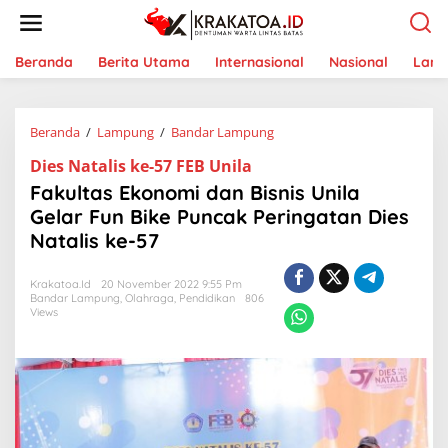
L
e
w
a
Beranda
Berita Utama
Internasional
Nasional
Lam
t
i
k
Beranda
/
Lampung
/
Bandar Lampung
F
e
a
k
Dies Natalis ke-57 FEB Unila
k
o
u
n
Fakultas Ekonomi dan Bisnis Unila
l
t
Gelar Fun Bike Puncak Peringatan Dies
t
e
Natalis ke-57
a
n
s
E
Krakatoa.id
20 November 2022 9:55 Pm
k
Bandar Lampung
,
Olahraga
,
Pendidikan
806
o
Views
n
o
m
i
d
a
n