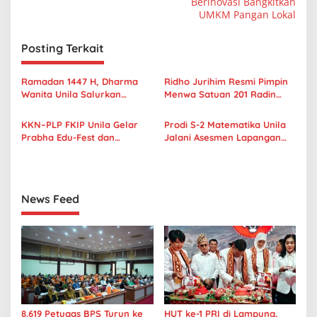
i
Berinovasi Bangkitkan
UMKM Pangan Lokal
g
a
Posting Terkait
s
i
Ramadan 1447 H, Dharma
Ridho Jurihim Resmi Pimpin
p
Wanita Unila Salurkan
Menwa Satuan 201 Radin
Ratusan Paket Sembako
Inten Unila
o
untuk Warga Sekitar Kampus
KKN–PLP FKIP Unila Gelar
Prodi S-2 Matematika Unila
s
Prabha Edu-Fest dan
Jalani Asesmen Lapangan
Kembangkan Taman Literasi
Akreditasi Lamsama
Interaktif
News Feed
8.619 Petugas BPS Turun ke
HUT ke-1 PRI di Lampung,