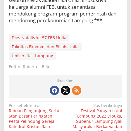
seluruh sivitas akademika Unila, khususnya
keluarga alumni FEB, untuk senantiasa
mendukung program-program pemerintah dan
mendorong perekonomian Lampung.***
Dies Natalis ke-57 FEB Unila
Fakultas Ekonomi dan Bisnis Unila
Universitas Lampung
Editor: Robertus Bejo
Ikuti Kami
N
Pos sebelumnya
Pos berikutnya
Ribuan Pengunjung Serbu
Festival Pangan Lokal
a
Stan Bazar Peringatan
Lampung 2022 Dibuka,
v
Pesta Pelindung Gereja
Gubenur Lampung Ajak
Katedral Kristus Raja
Masyarakat Berkarya dan