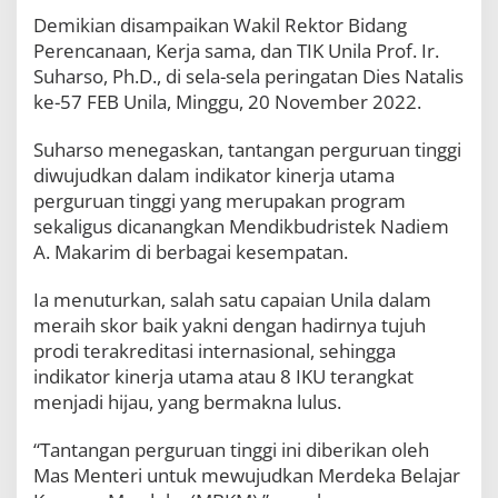
n
Demikian disampaikan Wakil Rektor Bidang
c
Perencanaan, Kerja sama, dan TIK Unila Prof. Ir.
a
k
Suharso, Ph.D., di sela-sela peringatan Dies Natalis
P
ke-57 FEB Unila, Minggu, 20 November 2022.
e
r
Suharso menegaskan, tantangan perguruan tinggi
i
n
diwujudkan dalam indikator kinerja utama
g
perguruan tinggi yang merupakan program
a
sekaligus dicanangkan Mendikbudristek Nadiem
t
A. Makarim di berbagai kesempatan.
a
n
D
Ia menuturkan, salah satu capaian Unila dalam
i
meraih skor baik yakni dengan hadirnya tujuh
e
prodi terakreditasi internasional, sehingga
s
N
indikator kinerja utama atau 8 IKU terangkat
a
menjadi hijau, yang bermakna lulus.
t
a
“Tantangan perguruan tinggi ini diberikan oleh
l
i
Mas Menteri untuk mewujudkan Merdeka Belajar
s