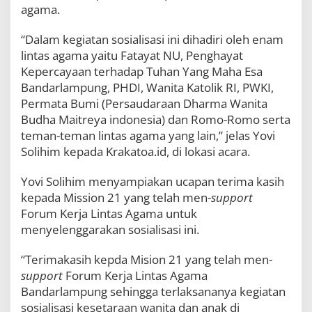
o
agama.
s
i
“Dalam kegiatan sosialisasi ini dihadiri oleh enam
a
lintas agama yaitu Fatayat NU, Penghayat
l
i
Kepercayaan terhadap Tuhan Yang Maha Esa
s
Bandarlampung, PHDI, Wanita Katolik RI, PWKI,
a
Permata Bumi (Persaudaraan Dharma Wanita
s
Budha Maitreya indonesia) dan Romo-Romo serta
i
K
teman-teman lintas agama yang lain,” jelas Yovi
e
Solihim kepada Krakatoa.id, di lokasi acara.
s
e
Yovi Solihim menyampiakan ucapan terima kasih
t
a
kepada Mission 21 yang telah men-
support
r
Forum Kerja Lintas Agama untuk
a
menyelenggarakan sosialisasi ini.
a
n
G
“Terimakasih kepda Mision 21 yang telah men-
e
support
Forum Kerja Lintas Agama
n
Bandarlampung sehingga terlaksananya kegiatan
d
sosialisasi kesetaraan wanita dan anak di
e