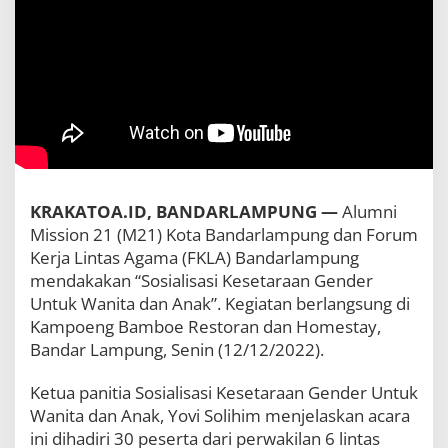
L
A
K
o
t
a
B
a
n
d
a
r
KRAKATOA.ID, BANDARLAMPUNG —
Alumni
l
Mission 21 (M21) Kota Bandarlampung dan Forum
a
Kerja Lintas Agama (FKLA) Bandarlampung
m
p
mendakakan “Sosialisasi Kesetaraan Gender
u
Untuk Wanita dan Anak”. Kegiatan berlangsung di
n
Kampoeng Bamboe Restoran dan Homestay,
g
Bandar Lampung, Senin (12/12/2022).
G
e
l
Ketua panitia Sosialisasi Kesetaraan Gender Untuk
a
Wanita dan Anak, Yovi Solihim menjelaskan acara
r
ini dihadiri 30 peserta dari perwakilan 6 lintas
S