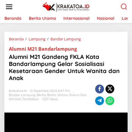
L
e
w
a
Beranda
Berita Utama
Internasional
Nasional
Lam
t
i
k
Beranda
/
Lampung
/
Bandar Lampung
A
e
l
k
Alumni M21 Bandarlampung
u
o
m
n
Alumni M21 Gandeng FKLA Kota
n
t
Bandarlampung Gelar Sosialisasi
i
e
Kesetaraan Gender Untuk Wanita dan
M
n
2
Anak
1
G
Krakatoa.id
12 Desember 2022 8:47 Pm
a
Bandar Lampung
,
Berita
,
Berita Utama
,
Hukum Dan
n
Kriminal
,
Pendidikan
1,031 Views
d
e
n
g
F
K