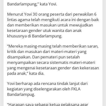
r
Bandarlampung,” kata Yovi.
U
n
Menurut Yovi 30 orang peserta dari perwakilan 6
t
lintas agama telah mengikuti acara ini dengan baik
u
k
dan memberikan masukan untuk mewujudkan
W
kesetaraan gender utuk wanita dan anak
a
khususnya di Bandarlampung.
n
i
t
“Mereka masing-masing telah memberikan saran,
a
kritik dan masukan dari materi-materi yang
d
disampaikan. Dan pemateri pun setalah
a
menyampaikan secara sistematis materi-materi
n
A
yang mengenai kesetaraan gender dan kekerasan
n
pada anak,” kata dia.
a
k
Yovi berharap ada rencana tindak lanjut dari
kegiatan yang diselengarakan oleh FKLA
Bandarlampug.
“Harapan saya sebagai ketua pelaksana agar