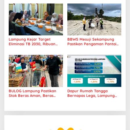
Lampung Transformasi ke
Hentikan Kebiasaan Boros
Era Digital
Pangan
Lampung Kejar Target
BBWS Mesuji Sekampung
Eliminasi TB 2030, Ribuan
Pastikan Pengaman Pantai
Kasus Tuberkulosis
Mandiri Sejati Penuhi
Tanggamus Jadi Perhatian
Standar Mutu
BULOG Lampung Pastikan
Dapur Rumah Tangga
Stok Beras Aman, Beras
Bernapas Lega, Lampung
Premium Punokawan Kini
Jadi Provinsi Paling Stabil
Hadir di Retail Modern
Harga Pangannya se-
Sumatera