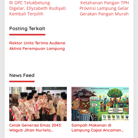
a
RI DPC Telukbetung
Ketahanan Pangan TPH
v
Digelar, Ellyzabeth Rudiyati
Provinsi Lampung Gelar
Kembali Terpilih
Gerakan Pangan Murah
i
g
Posting Terkait
a
s
Rektor Unila Terima Audiensi
Aktivis Perempuan Lampung
i
p
o
News Feed
s
Cetak Generasi Emas 2045:
Sampah Makanan di
Wagub Jihan Nurlela
Lampung Capai Ancaman
Tantang Pramuka UIN
Serius, Warga Diminta