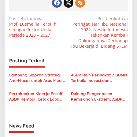
N
Pos sebelumnya
Pos berikutnya
Prof. Lusmeilia Terpilih
Peringati Hari Ibu Nasional
a
sebagai Rektor Unila
2022, Nestlé Indonesia
v
Periode 2023 – 2027
Tekankan Kembali
Dukungannya Terhadap
i
Ibu Bekerja di Bidang STEM
g
Posting Terkait
a
s
Lampung Siapkan Strategi
ASDP Raih Peringkat 7 BUMN
i
Anti-Macet untuk Arus Mudik
Terbaik: Inovasi dan
p
dan Balik 2026
Pertumbuhan Laba Jadi
Kunci Keberhasilan
Pertahankan Kinerja Positif,
Dukung Pengentasan
o
ASDP Kembali Cetak Laba
Kemiskinan Ekstrem, ASDP
s
Bersih Tertinggi Sepanjang
Berikan Bantuan Bedah
Sejarah sebesar Rp637 Miliar
Rumah di Lampung Selatan
News Feed