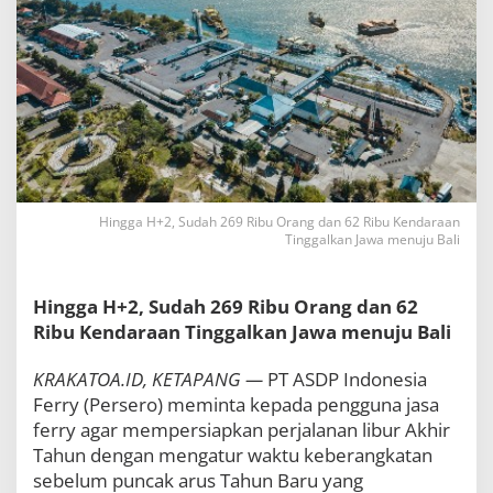
a
s
a
F
e
r
r
y
P
e
r
Hingga H+2, Sudah 269 Ribu Orang dan 62 Ribu Kendaraan
s
Tinggalkan Jawa menuju Bali
i
a
p
Hingga H+2, Sudah 269 Ribu Orang dan 62
k
a
Ribu Kendaraan Tinggalkan Jawa menuju Bali
n
P
KRAKATOA.ID, KETAPANG —
PT ASDP Indonesia
e
Ferry (Persero) meminta kepada pengguna jasa
r
j
ferry agar mempersiapkan perjalanan libur Akhir
a
Tahun dengan mengatur waktu keberangkatan
l
sebelum puncak arus Tahun Baru yang
a