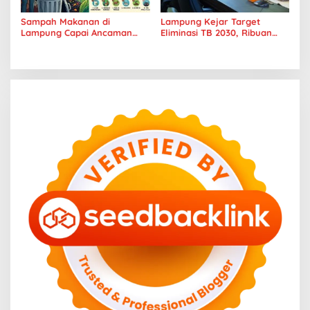
Sampah Makanan di
Lampung Kejar Target
Lampung Capai Ancaman
Eliminasi TB 2030, Ribuan
Serius, Warga Diminta
Kasus Tuberkulosis
Hentikan Kebiasaan Boros
Tanggamus Jadi Perhatian
Pangan