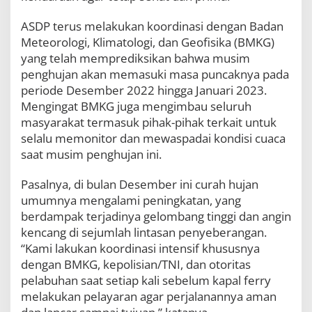
a
d
ASDP terus melakukan koordinasi dengan Badan
a
Meteorologi, Klimatologi, dan Geofisika (BMKG)
C
yang telah memprediksikan bahwa musim
u
a
penghujan akan memasuki masa puncaknya pada
c
periode Desember 2022 hingga Januari 2023.
a
Mengingat BMKG juga mengimbau seluruh
E
masyarakat termasuk pihak-pihak terkait untuk
k
s
selalu memonitor dan mewaspadai kondisi cuaca
t
saat musim penghujan ini.
r
i
Pasalnya, di bulan Desember ini curah hujan
m
umumnya mengalami peningkatan, yang
berdampak terjadinya gelombang tinggi dan angin
kencang di sejumlah lintasan penyeberangan.
“Kami lakukan koordinasi intensif khususnya
dengan BMKG, kepolisian/TNI, dan otoritas
pelabuhan saat setiap kali sebelum kapal ferry
melakukan pelayaran agar perjalanannya aman