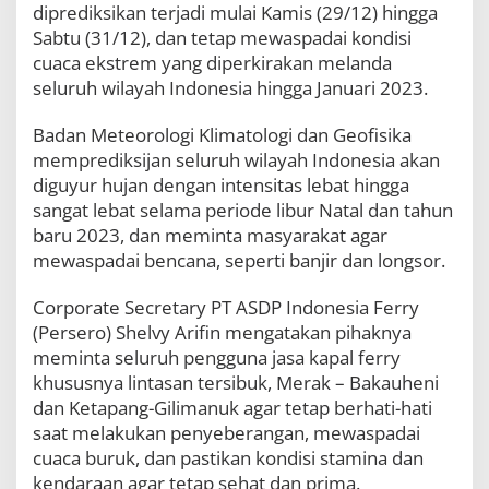
diprediksikan terjadi mulai Kamis (29/12) hingga
n
a
Sabtu (31/12), dan tetap mewaspadai kondisi
n
cuaca ekstrem yang diperkirakan melanda
A
seluruh wilayah Indonesia hingga Januari 2023.
k
h
i
Badan Meteorologi Klimatologi dan Geofisika
r
memprediksijan seluruh wilayah Indonesia akan
T
diguyur hujan dengan intensitas lebat hingga
a
sangat lebat selama periode libur Natal dan tahun
h
u
baru 2023, dan meminta masyarakat agar
n
mewaspadai bencana, seperti banjir dan longsor.
d
a
Corporate Secretary PT ASDP Indonesia Ferry
n
t
(Persero) Shelvy Arifin mengatakan pihaknya
e
meminta seluruh pengguna jasa kapal ferry
t
khususnya lintasan tersibuk, Merak – Bakauheni
a
p
dan Ketapang-Gilimanuk agar tetap berhati-hati
W
saat melakukan penyeberangan, mewaspadai
a
cuaca buruk, dan pastikan kondisi stamina dan
s
kendaraan agar tetap sehat dan prima.
p