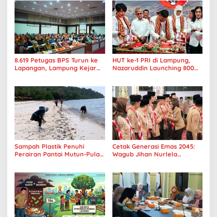
8.619 Petugas BPS Turun ke
HUT ke-1 PRI di Lampung,
Lapangan, Lampung Kejar
Nazaruddin Launching 800
Target Sensus Ekonomi 2026
Ambulans untuk Indonesia
Sampah Plastik Penuhi
Cetak Generasi Emas 2045:
Perairan Pantai Mutun-Pulau
Wagub Jihan Nurlela
Tangkil, Perenang Turun
Tantang Pramuka UIN
Tangan
Lampung Transformasi ke
Era Digital