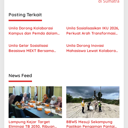
i
di Sumatra
g
Posting Terkait
a
s
Unila Dorong Kolaborasi
Unila Sosialisasikan IKU 2026,
i
Kampus dan Pemda dalam
Perkuat Arah Transformasi
p
Pengembangan Inovasi
dan Mutu Perguruan Tinggi
Daerah
Unila Gelar Sosialisasi
Unila Dorong Inovasi
o
Beasiswa MEXT Bersama
Mahasiswa Lewat Kolaborasi
s
Kedubes Jepang
Internasional dengan
University of Seville
News Feed
Lampung Kejar Target
BBWS Mesuji Sekampung
Eliminasi TB 2030, Ribuan
Pastikan Pengaman Pantai