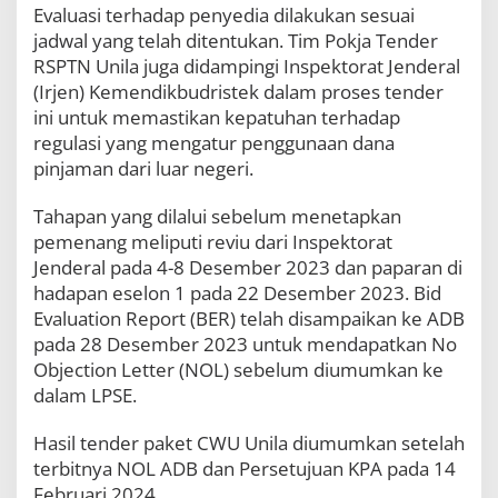
Evaluasi terhadap penyedia dilakukan sesuai
C
W
jadwal yang telah ditentukan. Tim Pokja Tender
U
RSPTN Unila juga didampingi Inspektorat Jenderal
u
(Irjen) Kemendikbudristek dalam proses tender
n
t
ini untuk memastikan kepatuhan terhadap
u
regulasi yang mengatur penggunaan dana
k
pinjaman dari luar negeri.
P
e
Tahapan yang dilalui sebelum menetapkan
m
b
pemenang meliputi reviu dari Inspektorat
a
Jenderal pada 4-8 Desember 2023 dan paparan di
n
hadapan eselon 1 pada 22 Desember 2023. Bid
g
u
Evaluation Report (BER) telah disampaikan ke ADB
n
pada 28 Desember 2023 untuk mendapatkan No
a
Objection Letter (NOL) sebelum diumumkan ke
n
dalam LPSE.
R
S
P
Hasil tender paket CWU Unila diumumkan setelah
T
terbitnya NOL ADB dan Persetujuan KPA pada 14
N
Februari 2024.
I