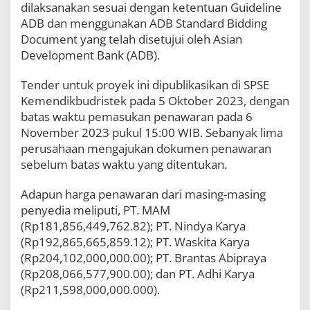
dilaksanakan sesuai dengan ketentuan Guideline
i
P
ADB dan menggunakan ADB Standard Bidding
e
Document yang telah disetujui oleh Asian
n
Development Bank (ADB).
g
a
d
Tender untuk proyek ini dipublikasikan di SPSE
a
Kemendikbudristek pada 5 Oktober 2023, dengan
a
batas waktu pemasukan penawaran pada 6
n
November 2023 pukul 15:00 WIB. Sebanyak lima
C
i
perusahaan mengajukan dokumen penawaran
v
sebelum batas waktu yang ditentukan.
i
l
Adapun harga penawaran dari masing-masing
W
o
penyedia meliputi, PT. MAM
r
(Rp181,856,449,762.82); PT. Nindya Karya
k
(Rp192,865,665,859.12); PT. Waskita Karya
s
(Rp204,102,000,000.00); PT. Brantas Abipraya
P
a
(Rp208,066,577,900.00); dan PT. Adhi Karya
k
(Rp211,598,000,000.000).
e
t