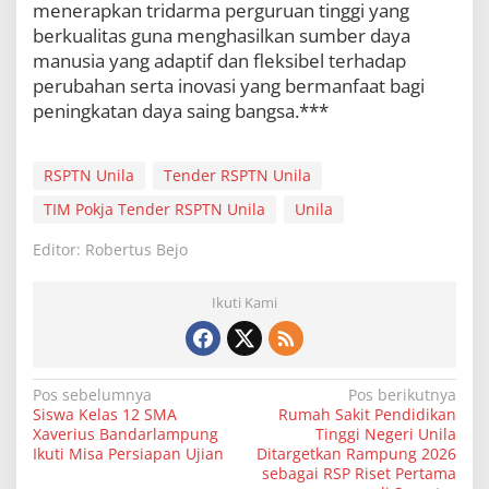
menerapkan tridarma perguruan tinggi yang
berkualitas guna menghasilkan sumber daya
manusia yang adaptif dan fleksibel terhadap
perubahan serta inovasi yang bermanfaat bagi
peningkatan daya saing bangsa.***
RSPTN Unila
Tender RSPTN Unila
TIM Pokja Tender RSPTN Unila
Unila
Editor: Robertus Bejo
Ikuti Kami
N
Pos sebelumnya
Pos berikutnya
Siswa Kelas 12 SMA
Rumah Sakit Pendidikan
a
Xaverius Bandarlampung
Tinggi Negeri Unila
v
Ikuti Misa Persiapan Ujian
Ditargetkan Rampung 2026
sebagai RSP Riset Pertama