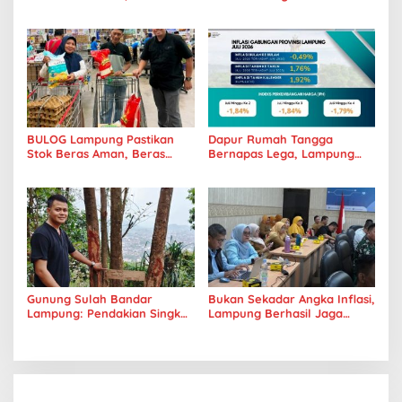
Kasus Tuberkulosis
Mandiri Sejati Penuhi
Tanggamus Jadi Perhatian
Standar Mutu
BULOG Lampung Pastikan
Dapur Rumah Tangga
Stok Beras Aman, Beras
Bernapas Lega, Lampung
Premium Punokawan Kini
Jadi Provinsi Paling Stabil
Hadir di Retail Modern
Harga Pangannya se-
Sumatera
Gunung Sulah Bandar
Bukan Sekadar Angka Inflasi,
Lampung: Pendakian Singkat
Lampung Berhasil Jaga
dengan Panorama Kota
Harga Pangan dan Daya Beli
yang Memukau
Masyarakat