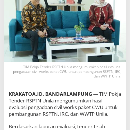
N
U
n
i
l
a
U
m
u
m
k
a
n
TIM Pokja Tender RSPTN Unila mengumumkan hasil evaluasi
H
pengadaan civil works paket CWU untuk pembangunan RSPTN, IRC,
a
dan WWTP Unila.
s
i
l
KRAKATOA.ID, BANDARLAMPUNG —
TIM Pokja
E
Tender RSPTN Unila mengumumkan hasil
v
evaluasi pengadaan civil works paket CWU untuk
a
l
pembangunan RSPTN, IRC, dan WWTP Unila.
u
a
Berdasarkan laporan evaluasi, tender telah
s