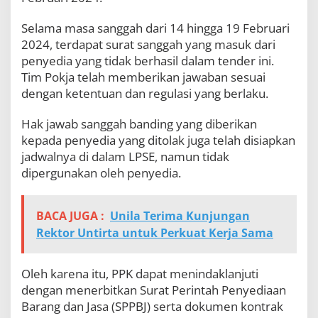
R
C
Selama masa sanggah dari 14 hingga 19 Februari
d
2024, terdapat surat sanggah yang masuk dari
a
penyedia yang tidak berhasil dalam tender ini.
n
W
Tim Pokja telah memberikan jawaban sesuai
W
dengan ketentuan dan regulasi yang berlaku.
T
P
Hak jawab sanggah banding yang diberikan
kepada penyedia yang ditolak juga telah disiapkan
jadwalnya di dalam LPSE, namun tidak
dipergunakan oleh penyedia.
BACA JUGA :
Unila Terima Kunjungan
Rektor Untirta untuk Perkuat Kerja Sama
Oleh karena itu, PPK dapat menindaklanjuti
dengan menerbitkan Surat Perintah Penyediaan
Barang dan Jasa (SPPBJ) serta dokumen kontrak