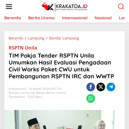
L
e
w
a
Beranda
Berita Utama
Internasional
Nasional
Lam
t
i
k
Beranda
/
Lampung
/
Bandar Lampung
T
e
I
k
RSPTN Unila
M
o
P
n
TIM Pokja Tender RSPTN Unila
o
t
Umumkan Hasil Evaluasi Pengadaan
k
e
Civil Works Paket CWU untuk
j
n
a
Pembangunan RSPTN IRC dan WWTP
T
e
Krakatoa.id
16 Maret 2024 4:47 Pm
n
Bandar Lampung
,
Berita
,
Berita Utama
,
d
Pendidikan
520 Views
e
r
R
S
P
T