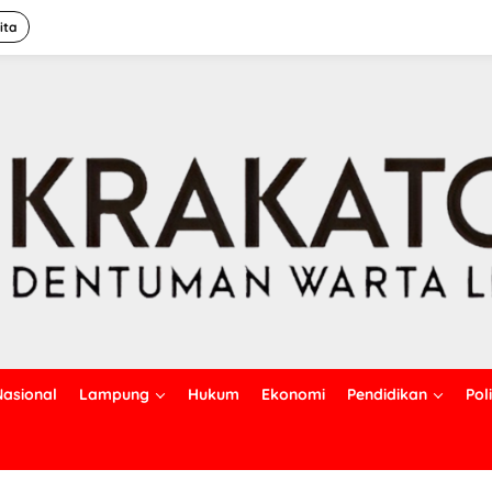
ita
Nasional
Lampung
Hukum
Ekonomi
Pendidikan
Poli