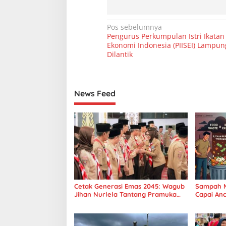
N
Pos sebelumnya
Pengurus Perkumpulan Istri Ikatan
a
Ekonomi Indonesia (PIISEI) Lampu
v
Dilantik
i
g
News Feed
a
s
i
p
o
s
Cetak Generasi Emas 2045: Wagub
Sampah 
Jihan Nurlela Tantang Pramuka
Capai An
UIN Lampung Transformasi ke Era
Diminta 
Digital
Pangan