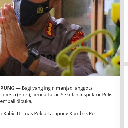
MPUNG —
Bagi yang ingin menjadi anggota
onesia (Polri), pendaftaran Sekolah Inspektur Polisi
embali dibuka.
eh Kabid Humas Polda Lampung Kombes Pol
BBWS Mesuji Sekampung Pastikan
Pengaman Pantai Mandiri Sejati
Penuhi Standar Mutu