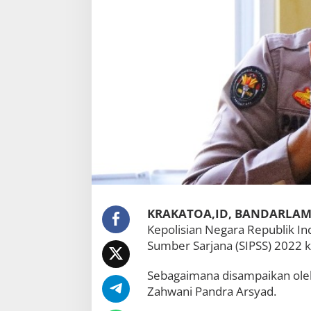
l
i
s
i
S
u
m
b
e
r
S
a
r
j
a
n
a
KRAKATOA,ID, BANDARLA
P
Kepolisian Negara Republik Ind
o
Sumber Sarjana (SIPSS) 2022 k
l
r
i
Sebagaimana disampaikan ol
2
Zahwani Pandra Arsyad.
0
2