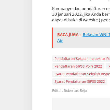
n
Kampanye dan pendaftaran onl
n
y
30 januari 2022, jika Anda be
a
dapat di buka di website ( pene
BACA JUGA :
Belasan WNI 
Air
Pendaftaran Sekolah Inspektur Po
Pendaftaran SIPSS Polri 2022
Syarat Pendaftaran Sekolah Inspe
Syarat Pendaftaran SIPSS 2022
Editor: Robertus Bejo