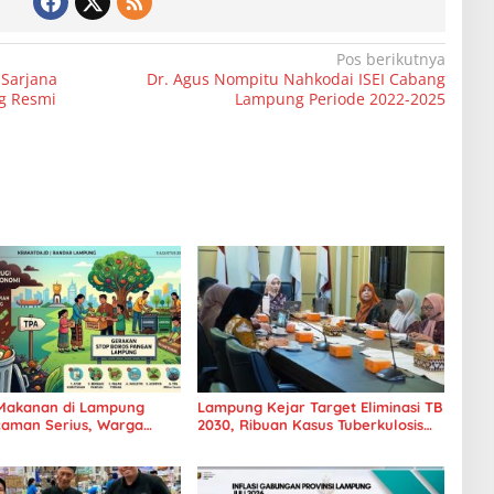
Pos berikutnya
 Sarjana
Dr. Agus Nompitu Nahkodai ISEI Cabang
ng Resmi
Lampung Periode 2022-2025
Makanan di Lampung
Lampung Kejar Target Eliminasi TB
caman Serius, Warga
2030, Ribuan Kasus Tuberkulosis
Hentikan Kebiasaan Boros
Tanggamus Jadi Perhatian