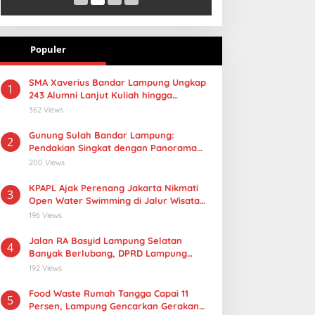
Populer
SMA Xaverius Bandar Lampung Ungkap
1
243 Alumni Lanjut Kuliah hingga
Mancanegara
362 Views
Gunung Sulah Bandar Lampung:
2
Pendakian Singkat dengan Panorama
Kota yang Memukau
200 Views
KPAPL Ajak Perenang Jakarta Nikmati
3
Open Water Swimming di Jalur Wisata
Lampung
196 Views
Jalan RA Basyid Lampung Selatan
4
Banyak Berlubang, DPRD Lampung
Dorong Masuk Prioritas APBD 2027
192 Views
Food Waste Rumah Tangga Capai 11
5
Persen, Lampung Gencarkan Gerakan