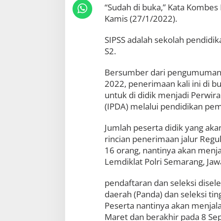
“Sudah di buka,” Kata Kombes 
2
K
Kamis (27/1/2022).
e
m
SIPSS adalah sekolah pendidika
b
S2.
a
l
i
Bersumber dari pengumuman 
d
2022, penerimaan kali ini di 
i
untuk di didik menjadi Perwira
B
u
(IPDA) melalui pendidikan pem
k
a
Jumlah peserta didik yang ak
,
rincian penerimaan jalur Regu
C
e
16 orang, nantinya akan menja
k
Lemdiklat Polri Semarang, Jaw
S
y
pendaftaran dan seleksi disel
a
r
daerah (Panda) dan seleksi tin
a
Peserta nantinya akan menjala
t
Maret dan berakhir pada 8 S
a