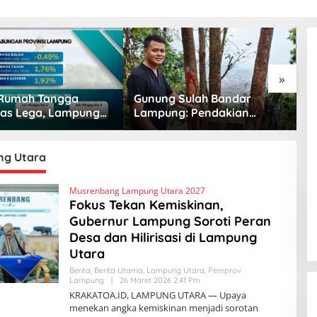
»
Rumah Tangga
Gunung Sulah Bandar
B
as Lega, Lampung
Lampung: Pendakian
I
ovinsi Paling Stabil
Singkat dengan Panorama
J
Pangannya se-
Kota yang Memukau
D
era
g Utara
Musrenbang Lampung Utara 2027
Fokus Tekan Kemiskinan,
Gubernur Lampung Soroti Peran
Desa dan Hilirisasi di Lampung
Utara
Berita
,
Berita Utama
,
Lampung Utara
,
Pemprov
Lampung
|
26 Maret 2026 2:41 Pm
O
L
KRAKATOA.ID, LAMPUNG UTARA — Upaya
E
menekan angka kemiskinan menjadi sorotan
H