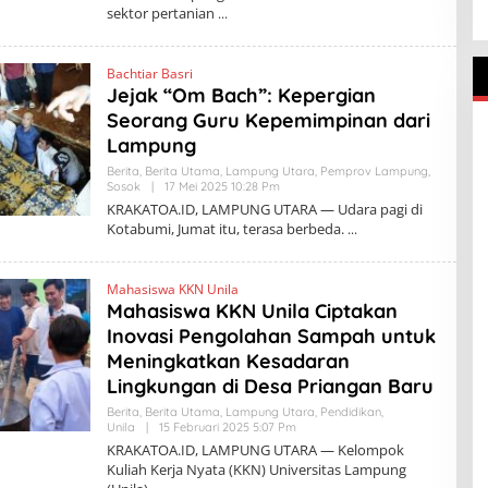
sektor pertanian
K
R
A
K
Bachtiar Basri
A
T
Jejak “Om Bach”: Kepergian
O
Seorang Guru Kepemimpinan dari
A
.
Lampung
I
D
Berita
,
Berita Utama
,
Lampung Utara
,
Pemprov Lampung
,
Sosok
|
17 Mei 2025 10:28 Pm
O
L
KRAKATOA.ID, LAMPUNG UTARA — Udara pagi di
E
Kotabumi, Jumat itu, terasa berbeda.
H
K
R
A
Mahasiswa KKN Unila
K
Mahasiswa KKN Unila Ciptakan
A
T
Inovasi Pengolahan Sampah untuk
O
A
Meningkatkan Kesadaran
.
Lingkungan di Desa Priangan Baru
I
D
Berita
,
Berita Utama
,
Lampung Utara
,
Pendidikan
,
Unila
|
15 Februari 2025 5:07 Pm
O
L
KRAKATOA.ID, LAMPUNG UTARA — Kelompok
E
Kuliah Kerja Nyata (KKN) Universitas Lampung
H
K