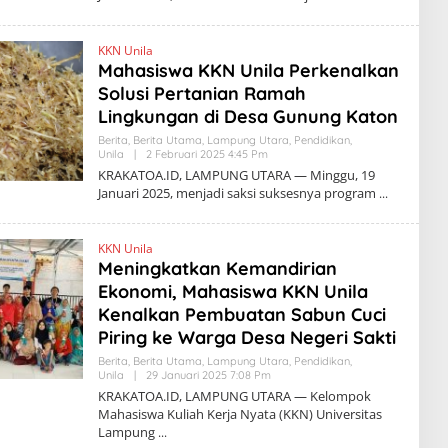
K
R
A
KKN Unila
K
Mahasiswa KKN Unila Perkenalkan
A
T
Solusi Pertanian Ramah
O
A
Lingkungan di Desa Gunung Katon
.
I
Berita
,
Berita Utama
,
Lampung Utara
,
Pendidikan
,
D
Unila
|
2 Februari 2025 4:45 Pm
O
L
KRAKATOA.ID, LAMPUNG UTARA — Minggu, 19
E
Januari 2025, menjadi saksi suksesnya program
H
K
R
A
KKN Unila
K
Meningkatkan Kemandirian
A
T
Ekonomi, Mahasiswa KKN Unila
O
A
Kenalkan Pembuatan Sabun Cuci
.
Piring ke Warga Desa Negeri Sakti
I
D
Berita
,
Berita Utama
,
Lampung Utara
,
Pendidikan
,
Unila
|
29 Januari 2025 7:08 Pm
O
L
KRAKATOA.ID, LAMPUNG UTARA — Kelompok
E
Mahasiswa Kuliah Kerja Nyata (KKN) Universitas
H
Lampung
K
R