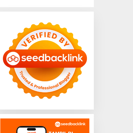
ukan Sekadar Angka
BBWS Mesuji Sekampung
nflasi, Lampung Berhasil
Pastikan Pengaman Pantai
aga Harga Pangan dan
Mandiri Sejati Penuhi
aya Beli Masyarakat
Standar Mutu