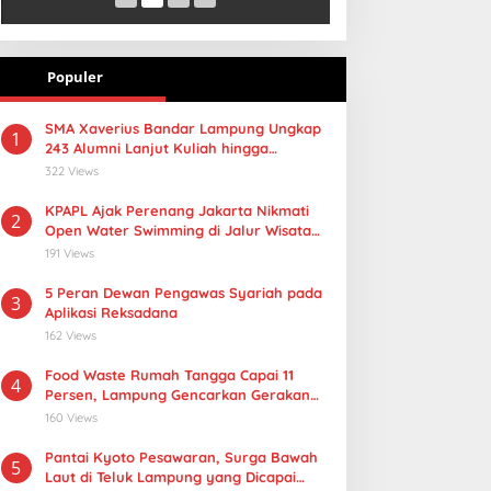
Populer
SMA Xaverius Bandar Lampung Ungkap
1
243 Alumni Lanjut Kuliah hingga
Mancanegara
322 Views
KPAPL Ajak Perenang Jakarta Nikmati
2
Open Water Swimming di Jalur Wisata
Lampung
191 Views
5 Peran Dewan Pengawas Syariah pada
3
Aplikasi Reksadana
162 Views
Food Waste Rumah Tangga Capai 11
4
Persen, Lampung Gencarkan Gerakan
Selamatan Pangan
160 Views
Pantai Kyoto Pesawaran, Surga Bawah
5
Laut di Teluk Lampung yang Dicapai