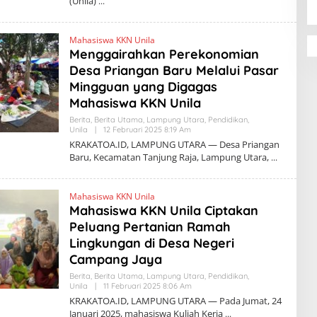
(Unila)
R
A
K
Mahasiswa KKN Unila
A
T
Menggairahkan Perekonomian
O
Desa Priangan Baru Melalui Pasar
A
.
Mingguan yang Digagas
I
D
Mahasiswa KKN Unila
Berita
,
Berita Utama
,
Lampung Utara
,
Pendidikan
,
Unila
|
12 Februari 2025 8:19 Am
O
L
KRAKATOA.ID, LAMPUNG UTARA — Desa Priangan
E
Baru, Kecamatan Tanjung Raja, Lampung Utara,
H
K
R
A
Mahasiswa KKN Unila
K
Mahasiswa KKN Unila Ciptakan
A
T
Peluang Pertanian Ramah
O
A
Lingkungan di Desa Negeri
.
Campang Jaya
I
D
Berita
,
Berita Utama
,
Lampung Utara
,
Pendidikan
,
Unila
|
11 Februari 2025 8:06 Am
O
L
KRAKATOA.ID, LAMPUNG UTARA — Pada Jumat, 24
E
Januari 2025, mahasiswa Kuliah Kerja
H