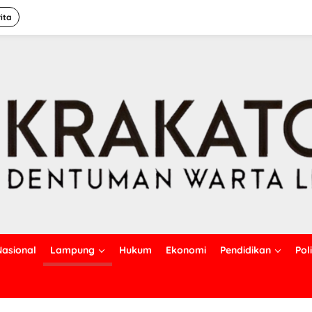
ita
Nasional
Lampung
Hukum
Ekonomi
Pendidikan
Poli