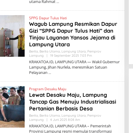
utama Rahmat
K
R
A
K
SPPG Dapur Tulus Hati
A
T
Wagub Lampung Resmikan Dapur
O
Gizi “SPPG Dapur Tulus Hati” dan
A
.
Tinjau Layanan Yansos Jejama di
I
D
Lampung Utara
Berita
,
Berita Utama
,
Lampung Utara
,
Pemprov
Lampung
|
19 September 2025 7:03 Pm
O
L
KRAKATOA.ID, LAMPUNG UTARA — Wakil Gubernur
E
Lampung, Jihan Nurlela, meresmikan Satuan
H
Pelayanan
K
R
A
K
Program Desaku Maju
A
T
Lewat Desaku Maju, Lampung
O
Tancap Gas Menuju Industrialisasi
A
.
Pertanian Berbasis Desa
I
D
Berita
,
Berita Utama
,
Lampung Utara
,
Pemprov
BBWS Mesuji Sekampung Pastikan
Lampung
|
4 Juni 2025 8:08 Am
O
L
Pengaman Pantai Mandiri Sejati
KRAKATOA.ID, LAMPUNG UTARA – Pemerintah
E
Penuhi Standar Mutu
Provinsi Lampung resmi memulai transformasi
H