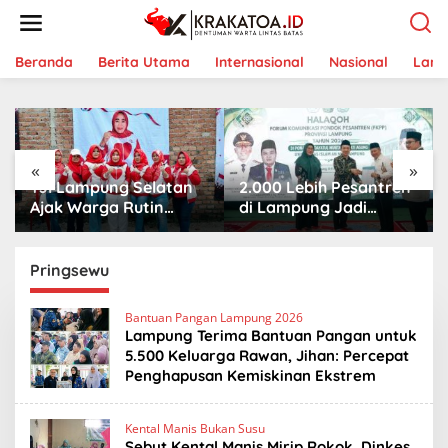
L
e
w
a
Beranda
Berita Utama
Internasional
Nasional
Lam
t
i
k
e
k
«
»
o
YJI Lampung Selatan
2.000 Lebih Pesantren
n
t
Ajak Warga Rutin
di Lampung Jadi
e
Senam Jantung Setiap
Kekuatan Besar, FKPP
n
Minggu, Ini Panca
Dorong Kemandirian
Usaha Sehat
dan Pembinaan
Pringsewu
Bantuan Pangan Lampung 2026
Lampung Terima Bantuan Pangan untuk
5.500 Keluarga Rawan, Jihan: Percepat
Penghapusan Kemiskinan Ekstrem
Kental Manis Bukan Susu
Sebut Kental Manis Mirip Rokok, Dinkes