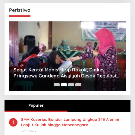
Peristiwa
n
Sebut Kental Manis Mirip Rokok, Dinkes
S
Pringsewu Gandeng Aisyiyah Desak Regulasi
H
Gizi Anak
Populer
SMA Xaverius Bandar Lampung Ungkap 243 Alumni
1
Lanjut Kuliah hingga Mancanegara
373 Views