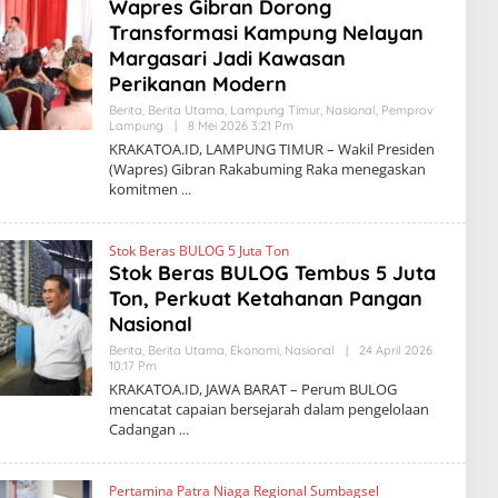
Wapres Gibran Dorong
O
Transformasi Kampung Nelayan
A
.
Margasari Jadi Kawasan
I
D
Perikanan Modern
Berita
,
Berita Utama
,
Lampung Timur
,
Nasional
,
Pemprov
Lampung
|
8 Mei 2026 3:21 Pm
O
L
KRAKATOA.ID, LAMPUNG TIMUR – Wakil Presiden
E
(Wapres) Gibran Rakabuming Raka menegaskan
H
komitmen
K
R
A
K
Stok Beras BULOG 5 Juta Ton
A
T
Stok Beras BULOG Tembus 5 Juta
O
Ton, Perkuat Ketahanan Pangan
A
.
Nasional
I
D
Berita
,
Berita Utama
,
Ekonomi
,
Nasional
|
24 April 2026
10:17 Pm
O
L
KRAKATOA.ID, JAWA BARAT – Perum BULOG
E
mencatat capaian bersejarah dalam pengelolaan
H
Cadangan
K
R
A
K
Pertamina Patra Niaga Regional Sumbagsel
A