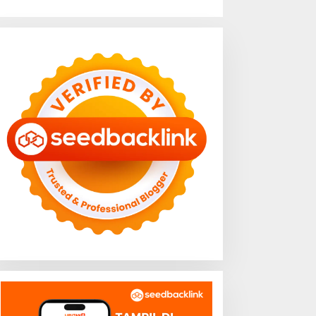
apur Rumah Tangga
Sampah Makanan di
ernapas Lega, Lampung
Lampung Capai Ancaman
adi Provinsi Paling Stabil
Serius, Warga Diminta
arga Pangannya se-
Hentikan Kebiasaan Boros
umatera
Pangan