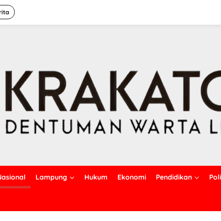
rita
Nasional
Lampung
Hukum
Ekonomi
Pendidikan
Poli