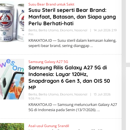
Susu Bear Brand untuk Sakit
A
T
Susu Steril seperti Bear Brand:
O
Manfaat, Batasan, dan Siapa yang
A
.
Perlu Berhati-hati
I
D
Berita
,
Berita Utama
,
Ekonomi
,
Nasional
|
14 Juli 2026 2:19
Pm
O
L
KRAKATOA.ID — Susu steril dalam kemasan kaleng,
E
seperti bear brand, sering dianggap
H
K
R
A
Samsung Galaxy A27 5G
K
Samsung Rilis Galaxy A27 5G di
A
T
Indonesia: Layar 120Hz,
O
A
Snapdragon 6 Gen 3, dan OIS 50
.
MP
I
D
Berita
,
Berita Utama
,
Ekonomi
,
Nasional
|
13 Juli 2026
9:06 Pm
O
L
KRAKATOA.ID — Samsung meluncurkan Galaxy A27
E
5G di Indonesia pada Senin (13/7/2026).
H
K
BBWS Mesuji Sekampung Pastikan
R
Pengaman Pantai Mandiri Sejati
A
Asal-usul Gunung Srandil
K
Penuhi Standar Mutu