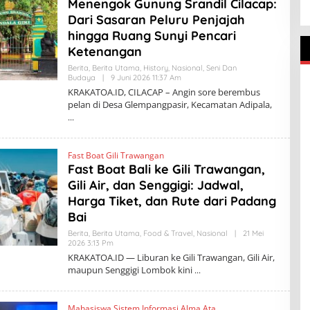
Menengok Gunung Srandil Cilacap:
A
T
Dari Sasaran Peluru Penjajah
O
A
hingga Ruang Sunyi Pencari
.
Ketenangan
I
D
Berita
,
Berita Utama
,
History
,
Nasional
,
Seni Dan
Budaya
|
9 Juni 2026 11:37 Am
O
L
KRAKATOA.ID, CILACAP – Angin sore berembus
E
pelan di Desa Glempangpasir, Kecamatan Adipala,
H
K
R
A
K
Fast Boat Gili Trawangan
A
T
Fast Boat Bali ke Gili Trawangan,
O
Gili Air, dan Senggigi: Jadwal,
A
.
Harga Tiket, dan Rute dari Padang
I
D
Bai
Berita
,
Berita Utama
,
Food & Travel
,
Nasional
|
21 Mei
2026 3:13 Pm
O
L
KRAKATOA.ID — Liburan ke Gili Trawangan, Gili Air,
E
maupun Senggigi Lombok kini
H
K
R
A
Mahasiswa Sistem Informasi Alma Ata