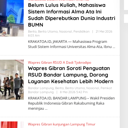
K
Belum Lulus Kuliah, Mahasiswa
A
T
Sistem Informasi Alma Ata Ini
O
A
Sudah Diperebutkan Dunia Industri
.
BUMN
I
D
Berita
,
Berita Utama
,
Nasional
,
Pendidikan
|
21 Mei 2026
8:03 Am
O
L
KRAKATOA.ID, JAKARTA — Mahasiswa Program
E
Studi Sistem Informasi Universitas Alma Ata, Ibnu
H
K
R
A
Wapres Gibran RSUD A Dadi Tjokrodipo
K
Wapres Gibran Soroti Penguatan
A
T
RSUD Bandar Lampung, Dorong
O
A
Layanan Kesehatan Lebih Modern
.
I
Bandar Lampung
,
Berita
,
Berita Utama
,
Nasional
,
Pemkot
D
Bandar Lampung
|
8 Mei 2026 5:42 Pm
O
L
KRAKATOA.ID, BANDAR LAMPUNG – Wakil Presiden
E
Republik Indonesia Gibran Rakabuming Raka
H
meninjau
K
R
A
K
Wapres Gibran kunjungan Lampung Timur
A
T