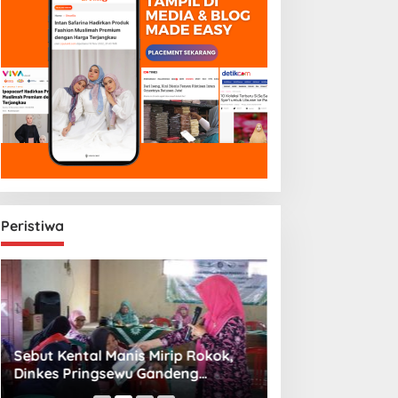
Peristiwa
Sebut Kental Manis Mirip Rokok,
Sambut Libur Sek
Dinkes Pringsewu Gandeng
Amiek Diyah Hib
Aisyiyah Desak Regulasi Gizi Anak
Melalui Aksi Jum