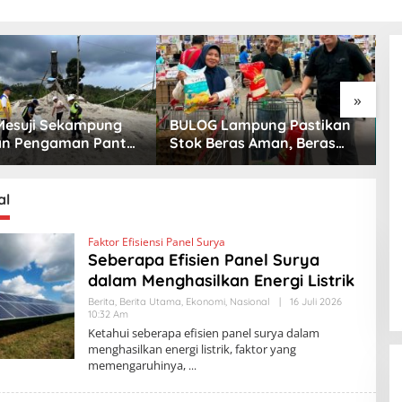
»
esuji Sekampung
BULOG Lampung Pastikan
D
an Pengaman Pantai
Stok Beras Aman, Beras
B
 Sejati Penuhi
Premium Punokawan Kini
J
r Mutu
Hadir di Retail Modern
H
S
al
Faktor Efisiensi Panel Surya
Seberapa Efisien Panel Surya
dalam Menghasilkan Energi Listrik
Berita
,
Berita Utama
,
Ekonomi
,
Nasional
|
16 Juli 2026
10:32 Am
O
L
Ketahui seberapa efisien panel surya dalam
E
menghasilkan energi listrik, faktor yang
H
memengaruhinya,
K
R
A
K