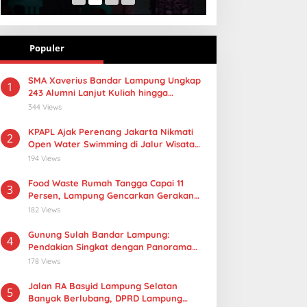
Populer
SMA Xaverius Bandar Lampung Ungkap
1
243 Alumni Lanjut Kuliah hingga
Mancanegara
344 Views
KPAPL Ajak Perenang Jakarta Nikmati
2
Open Water Swimming di Jalur Wisata
Lampung
194 Views
Food Waste Rumah Tangga Capai 11
3
Persen, Lampung Gencarkan Gerakan
Selamatan Pangan
182 Views
Gunung Sulah Bandar Lampung:
4
Pendakian Singkat dengan Panorama
Kota yang Memukau
178 Views
Jalan RA Basyid Lampung Selatan
5
Banyak Berlubang, DPRD Lampung