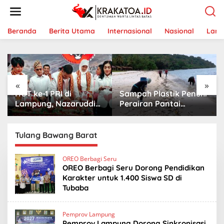
L
e
w
a
Beranda
Berita Utama
Internasional
Nasional
Lam
t
i
k
e
k
«
»
o
HUT ke-1 PRI di
Sampah Plastik Penuhi
n
t
Lampung, Nazaruddin
Perairan Pantai
e
Launching 800
Mutun-Pulau Tangkil,
n
Ambulans untuk
Perenang Turun
Indonesia
Tangan
Tulang Bawang Barat
OREO Berbagi Seru
OREO Berbagi Seru Dorong Pendidikan
Karakter untuk 1.400 Siswa SD di
Tubaba
Pemprov Lampung
Pemprov Lampung Dorong Sinkronisasi