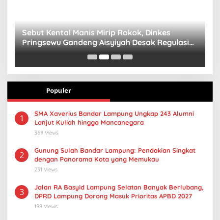
n
Sebut Kental Manis Mirip Rokok, Dinkes
S
Pringsewu Gandeng Aisyiyah Desak Regulasi
H
Gizi Anak
Populer
SMA Xaverius Bandar Lampung Ungkap 243 Alumni
1
Lanjut Kuliah hingga Mancanegara
369 Views
Gunung Sulah Bandar Lampung: Pendakian Singkat
2
dengan Panorama Kota yang Memukau
231 Views
Jalan RA Basyid Lampung Selatan Banyak Berlubang,
3
DPRD Lampung Dorong Masuk Prioritas APBD 2027
198 Views