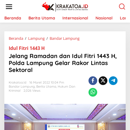
L
e
w
a
Beranda
Berita Utama
Internasional
Nasional
Lam
t
i
k
Beranda
/
Lampung
/
Bandar Lampung
J
e
e
k
Idul Fitri 1443 H
l
o
a
n
Jelang Ramadan dan Idul Fitri 1443 H,
n
t
Polda Lampung Gelar Rakor Lintas
g
e
Sektoral
R
n
a
m
Krakatoa.id
16 Maret 2022 10:04 Pm
a
Bandar Lampung
,
Berita Utama
,
Hukum Dan
d
Kriminal
2,026 Views
a
n
d
a
n
I
d