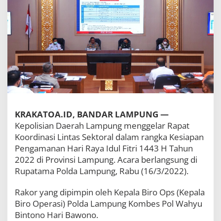
u
l
F
i
t
r
i
1
4
4
3
H
,
KRAKATOA.ID, BANDAR LAMPUNG —
P
Kepolisian Daerah Lampung menggelar Rapat
o
Koordinasi Lintas Sektoral dalam rangka Kesiapan
l
d
Pengamanan Hari Raya Idul Fitri 1443 H Tahun
a
2022 di Provinsi Lampung. Acara berlangsung di
L
Rupatama Polda Lampung, Rabu (16/3/2022).
a
m
p
Rakor yang dipimpin oleh Kepala Biro Ops (Kepala
u
Biro Operasi) Polda Lampung Kombes Pol Wahyu
n
Bintono Hari Bawono.
g