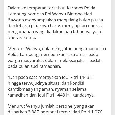
G
Dalam kesempatan tersebut, Karoops Polda
e
l
Lampung Kombes Pol Wahyu Bintono Hari
a
Bawono menyampaikan menjelang bulan puasa
r
dan lebarai pihaknya harus menyiapkan operasi
R
a
pengamanan yang diadakan tiap tahunnya yaitu
k
operasi ketupat.
o
r
Menurut Wahyu, dalam kegiatan pengamanan itu,
L
i
Polda Lampung memberikan rasa aman pada
n
warga masyarakat dalam melaksanakan ibadah
t
pada bulan suci ramadhan.
a
s
“Dan pada saat merayakan Idul Fitri 1443 H
S
e
hingga terwujudnya situasi dan kondisi
k
kamtibmas yang aman, nyaman selama
t
ramadhan dan Idul Fitri 1443 H,” tandasnya.
o
r
a
Menurut Wahyu jumlah personel yang akan
l
dilibatkan 3.385 personel terdiri dari Polri 1.976