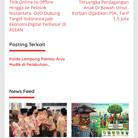
a
Titik Online to Offline
Tersangka Perdagangan
v
Hingga ke Pelosok
Anak Di Bawah Umur,
Nusantara, OVO Dukung
Korban Dijadikan PSK, Tarif
i
Target Indonesia Jadi
1,5 Juta
Ekonomi Digital Terbesar di
g
ASEAN
a
s
Posting Terkait
i
p
Polda Lampung Pantau Arus
Mudik di Pelabuhan
o
Bakauheni
s
News Feed