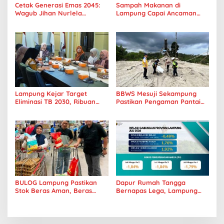
Cetak Generasi Emas 2045:
Sampah Makanan di
Wagub Jihan Nurlela
Lampung Capai Ancaman
Tantang Pramuka UIN
Serius, Warga Diminta
Lampung Transformasi ke
Hentikan Kebiasaan Boros
Era Digital
Pangan
Lampung Kejar Target
BBWS Mesuji Sekampung
Eliminasi TB 2030, Ribuan
Pastikan Pengaman Pantai
Kasus Tuberkulosis
Mandiri Sejati Penuhi
Tanggamus Jadi Perhatian
Standar Mutu
BULOG Lampung Pastikan
Dapur Rumah Tangga
Stok Beras Aman, Beras
Bernapas Lega, Lampung
Premium Punokawan Kini
Jadi Provinsi Paling Stabil
Hadir di Retail Modern
Harga Pangannya se-
Sumatera