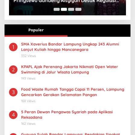
Pringsewu Gandeng Aisyiyah Desak Regulasi
H
Gizi Anak
Populer
SMA Xaverius Bandar Lampung Ungkap 243 Alumni
1
Lanjut Kuliah hingga Mancanegara
332 Views
KPAPL Ajak Perenang Jakarta Nikmati Open Water
2
Swimming di Jalur Wisata Lampung
193 Views
Food Waste Rumah Tangga Capai 11 Persen, Lampung
3
Gencarkan Gerakan Selamatan Pangan
168 Views
5 Peran Dewan Pengawas Syariah pada Aplikasi
4
Reksadana
162 Views
Gunung Sulah Bandar Lampung: Pendakian Singkat