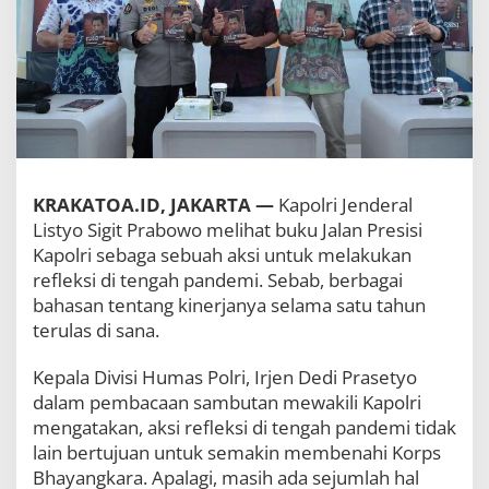
A
N
P
R
E
S
I
S
I
K
KRAKATOA.ID, JAKARTA —
Kapolri Jenderal
A
P
Listyo Sigit Prabowo melihat buku Jalan Presisi
O
Kapolri sebaga sebuah aksi untuk melakukan
L
refleksi di tengah pandemi. Sebab, berbagai
R
bahasan tentang kinerjanya selama satu tahun
I
J
terulas di sana.
E
N
Kepala Divisi Humas Polri, Irjen Dedi Prasetyo
D
dalam pembacaan sambutan mewakili Kapolri
E
R
mengatakan, aksi refleksi di tengah pandemi tidak
A
lain bertujuan untuk semakin membenahi Korps
L
Bhayangkara. Apalagi, masih ada sejumlah hal
L