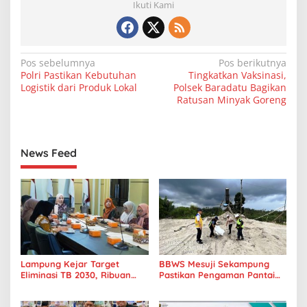
Ikuti Kami
N
Pos sebelumnya
Pos berikutnya
Polri Pastikan Kebutuhan
Tingkatkan Vaksinasi,
a
Logistik dari Produk Lokal
Polsek Baradatu Bagikan
v
Ratusan Minyak Goreng
i
g
News Feed
a
s
i
p
o
s
Lampung Kejar Target
BBWS Mesuji Sekampung
Eliminasi TB 2030, Ribuan
Pastikan Pengaman Pantai
Kasus Tuberkulosis
Mandiri Sejati Penuhi
Tanggamus Jadi Perhatian
Standar Mutu