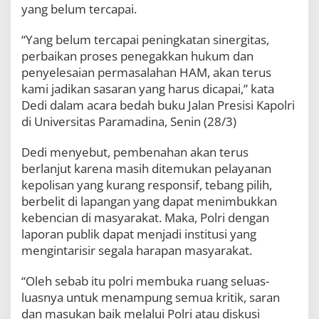
yang belum tercapai.
I
S
T
“Yang belum tercapai peningkatan sinergitas,
Y
perbaikan proses penegakkan hukum dan
O
penyelesaian permasalahan HAM, akan terus
S
I
kami jadikan sasaran yang harus dicapai,” kata
G
Dedi dalam acara bedah buku Jalan Presisi Kapolri
I
di Universitas Paramadina, Senin (28/3)
T
Dedi menyebut, pembenahan akan terus
berlanjut karena masih ditemukan pelayanan
kepolisan yang kurang responsif, tebang pilih,
berbelit di lapangan yang dapat menimbukkan
kebencian di masyarakat. Maka, Polri dengan
laporan publik dapat menjadi institusi yang
mengintarisir segala harapan masyarakat.
“Oleh sebab itu polri membuka ruang seluas-
luasnya untuk menampung semua kritik, saran
dan masukan baik melalui Polri atau diskusi