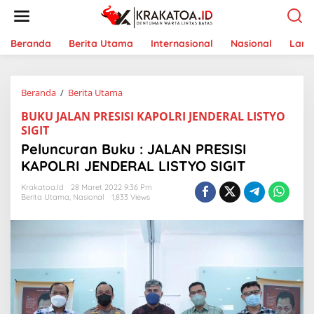
L
e
w
a
Beranda
Berita Utama
Internasional
Nasional
Lam
t
i
k
Beranda
/
Berita Utama
P
e
e
k
BUKU JALAN PRESISI KAPOLRI JENDERAL LISTYO
l
o
SIGIT
u
n
n
t
Peluncuran Buku : JALAN PRESISI
c
e
KAPOLRI JENDERAL LISTYO SIGIT
u
n
r
Krakatoa.id
28 Maret 2022 9:36 Pm
a
Berita Utama
,
Nasional
1,833 Views
n
B
u
k
u
:
J
A
L