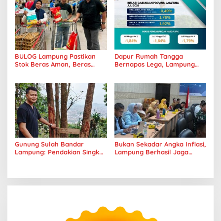
BULOG Lampung Pastikan
Dapur Rumah Tangga
Stok Beras Aman, Beras
Bernapas Lega, Lampung
Premium Punokawan Kini
Jadi Provinsi Paling Stabil
Hadir di Retail Modern
Harga Pangannya se-
Sumatera
Gunung Sulah Bandar
Bukan Sekadar Angka Inflasi,
Lampung: Pendakian Singkat
Lampung Berhasil Jaga
dengan Panorama Kota
Harga Pangan dan Daya Beli
yang Memukau
Masyarakat