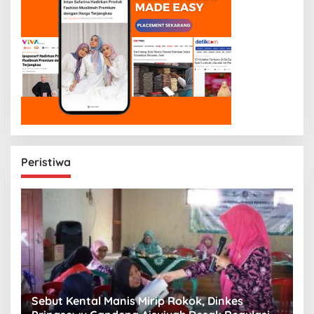
Peristiwa
n
Sebut Kental Manis Mirip Rokok, Dinkes
S