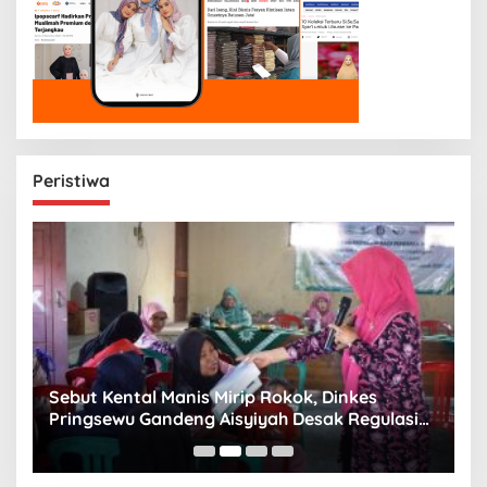
Peristiwa
n
Sebut Kental Manis Mirip Rokok, Dinkes
S
Pringsewu Gandeng Aisyiyah Desak Regulasi
H
Gizi Anak