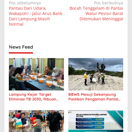
N
Pos sebelumnya
Pos berikutnya
Pantau Dari Udara,
Bocah Tenggelam di Pantai
a
Wakapolri : Jalur Arus Balik
Walur Pesisir Barat
v
Dari Lampung Masih
Ditemukan Meninggal
Normal
i
g
a
News Feed
s
i
p
o
s
Lampung Kejar Target
BBWS Mesuji Sekampung
Eliminasi TB 2030, Ribuan
Pastikan Pengaman Pantai
Kasus Tuberkulosis
Mandiri Sejati Penuhi
Tanggamus Jadi Perhatian
Standar Mutu