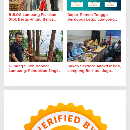
BULOG Lampung Pastikan
Dapur Rumah Tangga
Stok Beras Aman, Beras
Bernapas Lega, Lampung
Premium Punokawan Kini
Jadi Provinsi Paling Stabil
Hadir di Retail Modern
Harga Pangannya se-
Sumatera
Gunung Sulah Bandar
Bukan Sekadar Angka Inflasi,
Lampung: Pendakian Singkat
Lampung Berhasil Jaga
dengan Panorama Kota
Harga Pangan dan Daya Beli
yang Memukau
Masyarakat