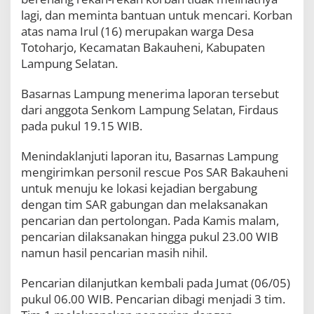
u
lagi, dan meminta bantuan untuk mencari. Korban
k
atas nama Irul (16) merupakan warga Desa
a
n
Totoharjo, Kecamatan Bakauheni, Kabupaten
M
Lampung Selatan.
e
n
Basarnas Lampung menerima laporan tersebut
i
dari anggota Senkom Lampung Selatan, Firdaus
n
g
pada pukul 19.15 WIB.
g
a
Menindaklanjuti laporan itu, Basarnas Lampung
l
mengirimkan personil rescue Pos SAR Bakauheni
untuk menuju ke lokasi kejadian bergabung
dengan tim SAR gabungan dan melaksanakan
pencarian dan pertolongan. Pada Kamis malam,
pencarian dilaksanakan hingga pukul 23.00 WIB
namun hasil pencarian masih nihil.
Pencarian dilanjutkan kembali pada Jumat (06/05)
pukul 06.00 WIB. Pencarian dibagi menjadi 3 tim.