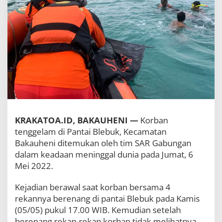
a
n
t
a
i
B
l
e
b
u
k
B
a
KRAKATOA.ID, BAKAUHENI —
Korban
k
a
tenggelam di Pantai Blebuk, Kecamatan
u
Bakauheni ditemukan oleh tim SAR Gabungan
h
dalam keadaan meninggal dunia pada Jumat, 6
e
Mei 2022.
n
i
D
Kejadian berawal saat korban bersama 4
i
rekannya berenang di pantai Blebuk pada Kamis
t
(05/05) pukul 17.00 WIB. Kemudian setelah
e
m
berenang rekan-rekan korban tidak melihatnya