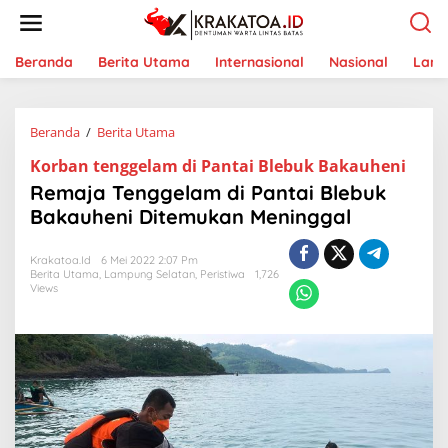
L
e
w
a
Beranda
Berita Utama
Internasional
Nasional
Lam
t
i
k
Beranda
/
Berita Utama
R
e
e
k
Korban tenggelam di Pantai Blebuk Bakauheni
m
o
a
n
Remaja Tenggelam di Pantai Blebuk
j
t
Bakauheni Ditemukan Meninggal
a
e
T
n
e
Krakatoa.id
6 Mei 2022 2:07 Pm
Berita Utama
,
Lampung Selatan
n
,
Peristiwa
1,726
Views
g
g
e
l
a
m
d
i
P