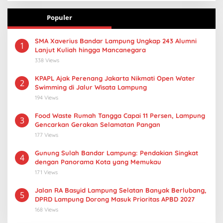
Populer
SMA Xaverius Bandar Lampung Ungkap 243 Alumni
1
Lanjut Kuliah hingga Mancanegara
338 Views
KPAPL Ajak Perenang Jakarta Nikmati Open Water
2
Swimming di Jalur Wisata Lampung
194 Views
Food Waste Rumah Tangga Capai 11 Persen, Lampung
3
Gencarkan Gerakan Selamatan Pangan
177 Views
Gunung Sulah Bandar Lampung: Pendakian Singkat
4
dengan Panorama Kota yang Memukau
171 Views
Jalan RA Basyid Lampung Selatan Banyak Berlubang,
5
DPRD Lampung Dorong Masuk Prioritas APBD 2027
168 Views