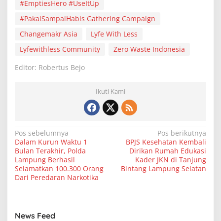
#EmptiesHero #UseItUp
#PakaiSampaiHabis Gathering Campaign
Changemakr Asia
Lyfe With Less
Lyfewithless Community
Zero Waste Indonesia
Editor: Robertus Bejo
Ikuti Kami
N
Pos sebelumnya
Pos berikutnya
Dalam Kurun Waktu 1
BPJS Kesehatan Kembali
a
Bulan Terakhir, Polda
Dirikan Rumah Edukasi
v
Lampung Berhasil
Kader JKN di Tanjung
Selamatkan 100.300 Orang
Bintang Lampung Selatan
i
Dari Peredaran Narkotika
g
a
s
News Feed