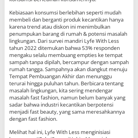
a
b
Kebiasaan konsumsi berlebihan seperti mudah
l
membeli dan berganti produk kecantikan hanya
e
B
karena trend atau diskon ini menimbulkan
e
penumpukan barang di rumah & potensi masalah
a
lingkungan. Dari survei mandiri Lyfe With Less
u
tahun 2022 ditemukan bahwa 53% responden
t
y
mengaku selalu membuang empties ke tempat
sampah tanpa dipilah, bercampur dengan sampah
rumah tangga. Sampahnya akan diangkut menuju
Tempat Pembuangan Akhir dan menunggu
terurai hingga puluhan tahun. Berbicara tentang
masalah lingkungan, kita sering mendengar
masalah fast fashion, namun belum banyak yang
sadar bahwa industri kecantikan berpotensi
menjadi fast beauty, yang sama meresahkannya
dengan fast fashion.
Melihat hal ini, Lyfe With Less menginisiasi