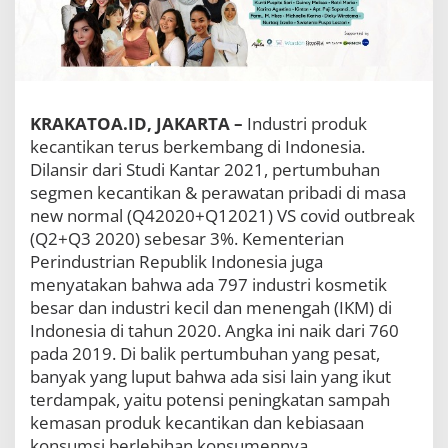
A
k
s
i
N
y
a
KRAKATOA.ID, JAKARTA –
Industri produk
t
kecantikan terus berkembang di Indonesia.
a
Dilansir dari Studi Kantar 2021, pertumbuhan
M
e
segmen kecantikan & perawatan pribadi di masa
n
new normal (Q42020+Q12021) VS covid outbreak
d
(Q2+Q3 2020) sebesar 3%. Kementerian
u
Perindustrian Republik Indonesia juga
k
u
menyatakan bahwa ada 797 industri kosmetik
n
besar dan industri kecil dan menengah (IKM) di
g
Indonesia di tahun 2020. Angka ini naik dari 760
S
u
pada 2019. Di balik pertumbuhan yang pesat,
s
banyak yang luput bahwa ada sisi lain yang ikut
t
terdampak, yaitu potensi peningkatan sampah
a
kemasan produk kecantikan dan kebiasaan
i
n
konsumsi berlebihan konsumennya.