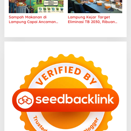
Sampah Makanan di
Lampung Kejar Target
Lampung Capai Ancaman
Eliminasi TB 2030, Ribuan
Serius, Warga Diminta
Kasus Tuberkulosis
Hentikan Kebiasaan Boros
Tanggamus Jadi Perhatian
Pangan