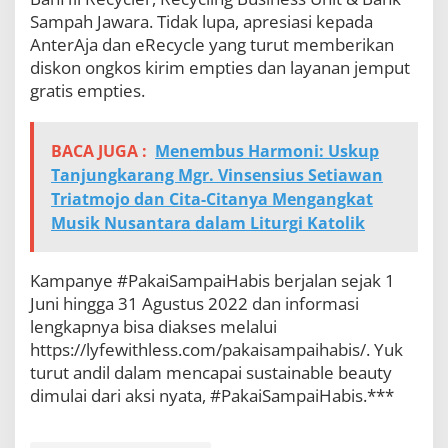
Sampah Jawara. Tidak lupa, apresiasi kepada
AnterAja dan eRecycle yang turut memberikan
diskon ongkos kirim empties dan layanan jemput
gratis empties.
BACA JUGA :
Menembus Harmoni: Uskup
Tanjungkarang Mgr. Vinsensius Setiawan
Triatmojo dan Cita-Citanya Mengangkat
Musik Nusantara dalam Liturgi Katolik
Kampanye #PakaiSampaiHabis berjalan sejak 1
Juni hingga 31 Agustus 2022 dan informasi
lengkapnya bisa diakses melalui
https://lyfewithless.com/pakaisampaihabis/. Yuk
turut andil dalam mencapai sustainable beauty
dimulai dari aksi nyata, #PakaiSampaiHabis.***