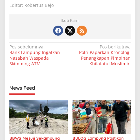
Editor: Robertus Bejo
Ikuti Kami
N
Pos sebelumnya
Pos berikutnya
Bank Lampung Ingatkan
Polri Paparkan Kronologi
a
Nasabah Waspada
Penangkapan Pimpinan
v
Skimming ATM
Khilafatul Muslimin
i
g
News Feed
a
s
i
p
o
s
BBWS Mesuji Sekampung
BULOG Lampung Pastikan