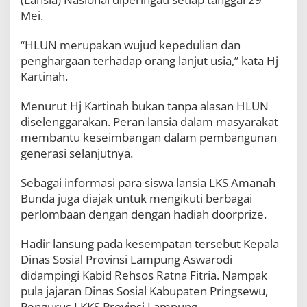
r
Mei.
i
n
“HLUN merupakan wujud kepedulian dan
g
a
penghargaan terhadap orang lanjut usia,” kata Hj
t
Kartinah.
a
n
Menurut Hj Kartinah bukan tanpa alasan HLUN
H
a
diselenggarakan. Peran lansia dalam masyarakat
r
membantu keseimbangan dalam pembangunan
i
generasi selanjutnya.
L
a
n
Sebagai informasi para siswa lansia LKS Amanah
j
Bunda juga diajak untuk mengikuti berbagai
u
perlombaan dengan dengan hadiah doorprize.
t
U
s
Hadir lansung pada kesempatan tersebut Kepala
i
Dinas Sosial Provinsi Lampung Aswarodi
a
didampingi Kabid Rehsos Ratna Fitria. Nampak
N
pula jajaran Dinas Sosial Kabupaten Pringsewu,
a
s
Pengurus LKKS Provinsi Lampung.