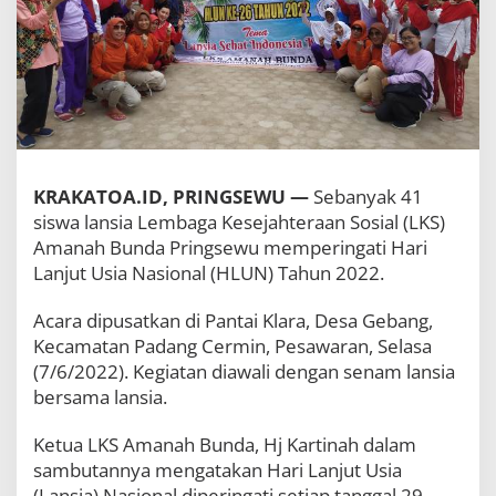
a
h
B
u
n
d
a
P
r
i
KRAKATOA.ID, PRINGSEWU —
Sebanyak 41
n
siswa lansia Lembaga Kesejahteraan Sosial (LKS)
g
Amanah Bunda Pringsewu memperingati Hari
s
e
Lanjut Usia Nasional (HLUN) Tahun 2022.
w
u
Acara dipusatkan di Pantai Klara, Desa Gebang,
R
Kecamatan Padang Cermin, Pesawaran, Selasa
a
y
(7/6/2022). Kegiatan diawali dengan senam lansia
a
bersama lansia.
k
a
Ketua LKS Amanah Bunda, Hj Kartinah dalam
n
sambutannya mengatakan Hari Lanjut Usia
P
e
(Lansia) Nasional diperingati setiap tanggal 29