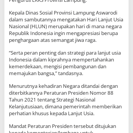
i
o
Kepala Dinas Sosial Provinsi Lampung Aswarodi
n
dalam sambutannya mengatakan Hari Lanjut Usia
a
l
Nasional (HLUN) merupakan hari di mana negara
d
Republik Indonesia ingin mengapresiasi berupa
i
penghargaan atas semangat jiwa raga.
P
a
n
“Serta peran penting dan strategi para lanjut usia
t
Indonesia dalam kiprahnya mempertahankan
a
kemerdekaan, mengisi pembangunan dan
i
memajukan bangsa,” tandasnya.
K
l
a
Menurutnya kehadiran Negara ditandai dengan
r
diterbitkannya Peraturan Presiden Nomor 88
a
Tahun 2021 tentang Strategi Nasional
Kelanjutusiaan, dimana pemerintah memberikan
perhatian khusus kepada Lanjut Usia.
Mandat Peraturan Presiden tersebut ditujukan
kepada kementerian/lembaga untuk