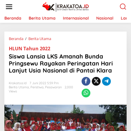
L
e
w
a
Beranda
Berita Utama
Internasional
Nasional
Lam
t
i
k
Beranda
/
Berita Utama
S
e
i
k
HLUN Tahun 2022
s
o
w
n
Siswa Lansia LKS Amanah Bunda
a
t
Pringsewu Rayakan Peringatan Hari
L
e
Lanjut Usia Nasional di Pantai Klara
a
n
n
s
Krakatoa.id
7 Juni 2022 5:59 Pm
i
Berita Utama
,
Peristiwa
,
Pesawaran
2,000
a
Views
L
K
S
A
m
a
n