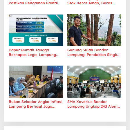
Pastikan Pengaman Pantai
Stok Beras Aman, Beras
Mandiri Sejati Penuhi
Premium Punokawan Kini
Standar Mutu
Hadir di Retail Modern
Dapur Rumah Tangga
Gunung Sulah Bandar
Bernapas Lega, Lampung
Lampung: Pendakian Singkat
Jadi Provinsi Paling Stabil
dengan Panorama Kota
Harga Pangannya se-
yang Memukau
Sumatera
Bukan Sekadar Angka Inflasi,
SMA Xaverius Bandar
Lampung Berhasil Jaga
Lampung Ungkap 243 Alumni
Harga Pangan dan Daya Beli
Lanjut Kuliah hingga
Masyarakat
Mancanegara