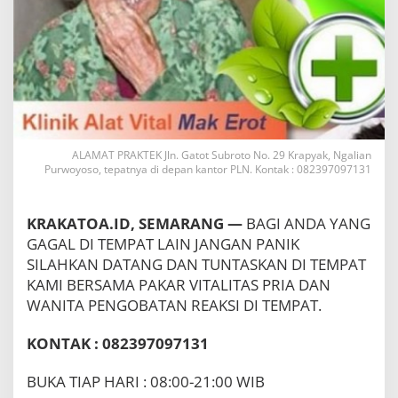
l
S
e
m
a
r
a
n
g
H
ALAMAT PRAKTEK Jln. Gatot Subroto No. 29 Krapyak, Ngalian
j
Purwoyoso, tepatnya di depan kantor PLN. Kontak : 082397097131
M
a
k
KRAKATOA.ID, SEMARANG —
BAGI ANDA YANG
E
GAGAL DI TEMPAT LAIN JANGAN PANIK
r
SILAHKAN DATANG DAN TUNTASKAN DI TEMPAT
o
t
KAMI BERSAMA PAKAR VITALITAS PRIA DAN
0
WANITA PENGOBATAN REAKSI DI TEMPAT.
8
2
KONTAK : 082397097131
3
9
7
BUKA TIAP HARI : 08:00-21:00 WIB
0