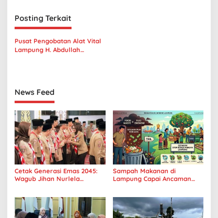
i
g
Posting Terkait
a
s
Pusat Pengobatan Alat Vital
Lampung H. Abdullah
i
Langsung Joss HP
p
082261110051
o
News Feed
s
Cetak Generasi Emas 2045:
Sampah Makanan di
Wagub Jihan Nurlela
Lampung Capai Ancaman
Tantang Pramuka UIN
Serius, Warga Diminta
Lampung Transformasi ke
Hentikan Kebiasaan Boros
Era Digital
Pangan