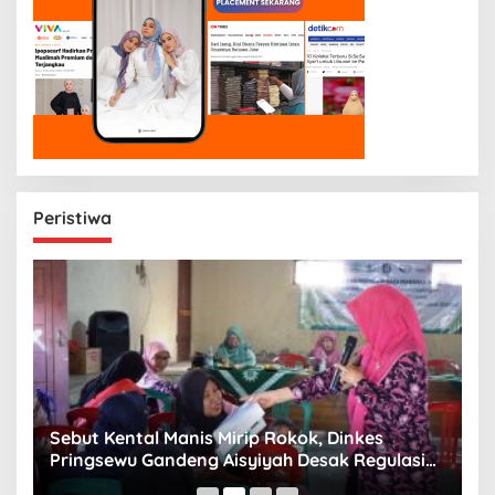
Peristiwa
n
Sebut Kental Manis Mirip Rokok, Dinkes
S
Pringsewu Gandeng Aisyiyah Desak Regulasi
H
Gizi Anak