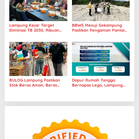
Lampung Kejar Target
BBWS Mesuji Sekampung
Eliminasi TB 2030, Ribuan
Pastikan Pengaman Pantai
Kasus Tuberkulosis
Mandiri Sejati Penuhi
Tanggamus Jadi Perhatian
Standar Mutu
BULOG Lampung Pastikan
Dapur Rumah Tangga
Stok Beras Aman, Beras
Bernapas Lega, Lampung
Premium Punokawan Kini
Jadi Provinsi Paling Stabil
Hadir di Retail Modern
Harga Pangannya se-
Sumatera