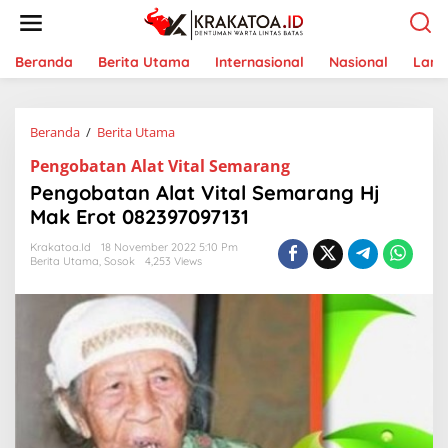
L
e
w
a
Beranda
Berita Utama
Internasional
Nasional
Lam
t
i
k
Beranda
/
Berita Utama
P
e
e
k
Pengobatan Alat Vital Semarang
n
o
g
n
Pengobatan Alat Vital Semarang Hj
o
t
Mak Erot 082397097131
b
e
a
n
Krakatoa.id
18 November 2022 5:10 Pm
t
Berita Utama
,
Sosok
4,253 Views
a
n
A
l
a
t
V
i
t
a