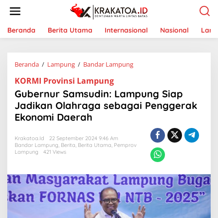
L
e
w
a
Beranda
Berita Utama
Internasional
Nasional
Lam
t
i
k
Beranda
/
Lampung
/
Bandar Lampung
G
e
u
k
KORMI Provinsi Lampung
b
o
e
n
Gubernur Samsudin: Lampung Siap
r
t
Jadikan Olahraga sebagai Penggerak
n
e
Ekonomi Daerah
u
n
r
S
Krakatoa.id
22 September 2024 9:46 Am
a
Bandar Lampung
,
Berita
,
Berita Utama
,
Pemprov
m
Lampung
421 Views
s
u
d
i
n
:
L