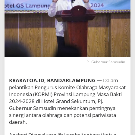
a
m
p
u
n
g
S
i
a
p
J
Pj. Gubernur Samsudin.
a
d
i
k
KRAKATOA.ID, BANDARLAMPUNG —
Dalam
a
pelantikan Pengurus Komite Olahraga Masyarakat
n
Indonesia (KORMI) Provinsi Lampung Masa Bakti
O
l
2024-2028 di Hotel Grand Sekuntum, Pj.
a
Gubernur Samsudin menekankan pentingnya
h
sinergi antara olahraga dan potensi pariwisata
r
daerah.
a
g
a
Anshori Djausal terpilih kembali sebagai ketua