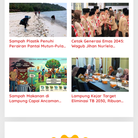
Sampah Plastik Penuhi
Cetak Generasi Emas 2045:
Perairan Pantai Mutun-Pulau
Wagub Jihan Nurlela
Tangkil, Perenang Turun
Tantang Pramuka UIN
Tangan
Lampung Transformasi ke
Era Digital
Sampah Makanan di
Lampung Kejar Target
Lampung Capai Ancaman
Eliminasi TB 2030, Ribuan
Serius, Warga Diminta
Kasus Tuberkulosis
Hentikan Kebiasaan Boros
Tanggamus Jadi Perhatian
Pangan