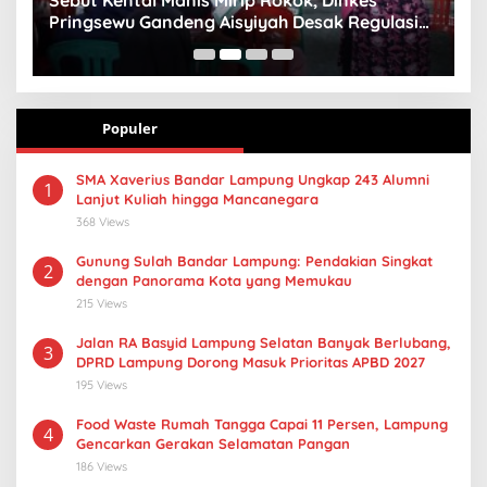
Pringsewu Gandeng Aisyiyah Desak Regulasi
H
Gizi Anak
Populer
SMA Xaverius Bandar Lampung Ungkap 243 Alumni
1
Lanjut Kuliah hingga Mancanegara
368 Views
Gunung Sulah Bandar Lampung: Pendakian Singkat
2
dengan Panorama Kota yang Memukau
215 Views
Jalan RA Basyid Lampung Selatan Banyak Berlubang,
3
DPRD Lampung Dorong Masuk Prioritas APBD 2027
195 Views
Food Waste Rumah Tangga Capai 11 Persen, Lampung
4
Gencarkan Gerakan Selamatan Pangan
186 Views