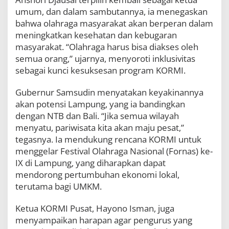
s
umum, dan dalam sambutannya, ia menegaskan
e
bahwa olahraga masyarakat akan berperan dalam
b
a
meningkatkan kesehatan dan kebugaran
g
masyarakat. “Olahraga harus bisa diakses oleh
a
semua orang,” ujarnya, menyoroti inklusivitas
i
sebagai kunci kesuksesan program KORMI.
P
e
n
Gubernur Samsudin menyatakan keyakinannya
g
akan potensi Lampung, yang ia bandingkan
g
dengan NTB dan Bali. “Jika semua wilayah
e
r
menyatu, pariwisata kita akan maju pesat,”
a
tegasnya. Ia mendukung rencana KORMI untuk
k
menggelar Festival Olahraga Nasional (Fornas) ke-
E
IX di Lampung, yang diharapkan dapat
k
o
mendorong pertumbuhan ekonomi lokal,
n
terutama bagi UMKM.
o
m
Ketua KORMI Pusat, Hayono Isman, juga
i
D
menyampaikan harapan agar pengurus yang
a