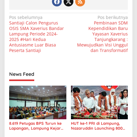
N
Pos sebelumnya
Pos berikutnya
Santiaji Calon Pengurus
Pembinaan SDM
a
OSIS SMA Xaverius Bandar
Kependidikan Baru
v
Lampung Periode 2024-
Yayasan Xaverius
2025 #Hari Kedua
Tanjungkarang :
i
Antusiasme Luar Biasa
Mewujudkan Visi Unggul
Peserta Santiaji
dan Transformatif
g
a
s
News Feed
i
p
o
s
8.619 Petugas BPS Turun ke
HUT ke-1 PRI di Lampung,
Lapangan, Lampung Kejar
Nazaruddin Launching 800
Target Sensus Ekonomi 2026
Ambulans untuk Indonesia