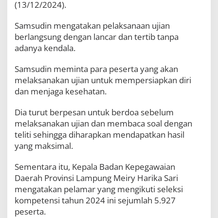
(13/12/2024).
e
r
n
Samsudin mengatakan pelaksanaan ujian
u
berlangsung dengan lancar dan tertib tanpa
r
adanya kendala.
S
a
m
Samsudin meminta para peserta yang akan
s
melaksanakan ujian untuk mempersiapkan diri
u
dan menjaga kesehatan.
d
i
n
Dia turut berpesan untuk berdoa sebelum
H
melaksanakan ujian dan membaca soal dengan
a
teliti sehingga diharapkan mendapatkan hasil
r
yang maksimal.
a
p
k
Sementara itu, Kepala Badan Kepegawaian
a
Daerah Provinsi Lampung Meiry Harika Sari
n
mengatakan pelamar yang mengikuti seleksi
H
a
kompetensi tahun 2024 ini sejumlah 5.927
s
peserta.
i