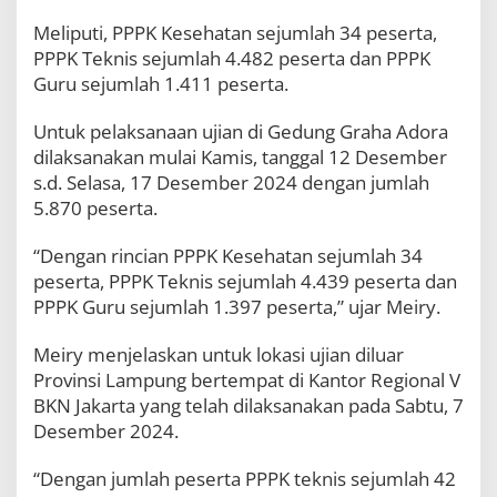
l
Meliputi, PPPK Kesehatan sejumlah 34 peserta,
M
a
PPPK Teknis sejumlah 4.482 peserta dan PPPK
k
Guru sejumlah 1.411 peserta.
s
i
Untuk pelaksanaan ujian di Gedung Graha Adora
m
a
dilaksanakan mulai Kamis, tanggal 12 Desember
l
s.d. Selasa, 17 Desember 2024 dengan jumlah
5.870 peserta.
“Dengan rincian PPPK Kesehatan sejumlah 34
peserta, PPPK Teknis sejumlah 4.439 peserta dan
PPPK Guru sejumlah 1.397 peserta,” ujar Meiry.
Meiry menjelaskan untuk lokasi ujian diluar
Provinsi Lampung bertempat di Kantor Regional V
BKN Jakarta yang telah dilaksanakan pada Sabtu, 7
Desember 2024.
“Dengan jumlah peserta PPPK teknis sejumlah 42