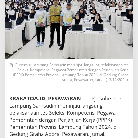
i
P
P
P
K
2
0
2
4
d
i
L
Pj. Gubernur Lampung Samsudin meninjau langsung pelaksanaan tes
a
Seleksi Kompetensi Pegawai Pemerintah dengan Perjanjian Kerja
m
(PPPK) Pemerintah Provinsi Lampung Tahun 2024, di Gedung Graha
Adora, Pesawaran, Jumat (13/12/2024).
p
u
n
g
KRAKATOA.ID, PESAWARAN —–
Pj. Gubernur
,
Lampung Samsudin meninjau langsung
P
pelaksanaan tes Seleksi Kompetensi Pegawai
j
Pemerintah dengan Perjanjian Kerja (PPPK)
.
G
Pemerintah Provinsi Lampung Tahun 2024, di
u
Gedung Graha Adora, Pesawaran, Jumat
b