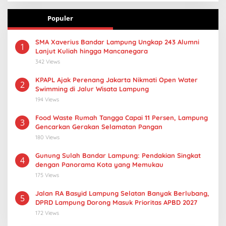
Populer
SMA Xaverius Bandar Lampung Ungkap 243 Alumni
1
Lanjut Kuliah hingga Mancanegara
342 Views
KPAPL Ajak Perenang Jakarta Nikmati Open Water
2
Swimming di Jalur Wisata Lampung
194 Views
Food Waste Rumah Tangga Capai 11 Persen, Lampung
3
Gencarkan Gerakan Selamatan Pangan
180 Views
Gunung Sulah Bandar Lampung: Pendakian Singkat
4
dengan Panorama Kota yang Memukau
175 Views
Jalan RA Basyid Lampung Selatan Banyak Berlubang,
5
DPRD Lampung Dorong Masuk Prioritas APBD 2027
172 Views