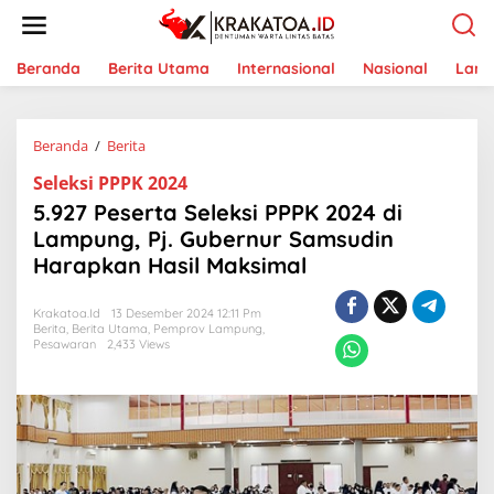
L
e
w
a
Beranda
Berita Utama
Internasional
Nasional
Lam
t
i
k
Beranda
/
Berita
5
e
.
k
Seleksi PPPK 2024
9
o
2
n
5.927 Peserta Seleksi PPPK 2024 di
7
t
Lampung, Pj. Gubernur Samsudin
P
e
Harapkan Hasil Maksimal
e
n
s
e
Krakatoa.id
13 Desember 2024 12:11 Pm
r
Berita
,
Berita Utama
,
Pemprov Lampung
,
t
Pesawaran
2,433 Views
a
S
e
l
e
k
s