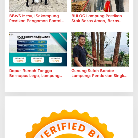
BBWS Mesuji Sekampung
BULOG Lampung Pastikan
Pastikan Pengaman Pantai
Stok Beras Aman, Beras
Mandiri Sejati Penuhi
Premium Punokawan Kini
Standar Mutu
Hadir di Retail Modern
Dapur Rumah Tangga
Gunung Sulah Bandar
Bernapas Lega, Lampung
Lampung: Pendakian Singkat
Jadi Provinsi Paling Stabil
dengan Panorama Kota
Harga Pangannya se-
yang Memukau
Sumatera