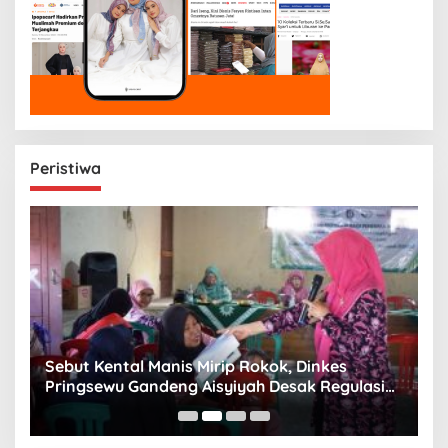
Peristiwa
n
Sebut Kental Manis Mirip Rokok, Dinkes
S
Pringsewu Gandeng Aisyiyah Desak Regulasi
H
Gizi Anak