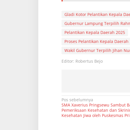
a
Gladi Kotor Pelantikan Kepala Da
Gubernur Lampung Terpilih Rahm
Pelantikan Kepala Daerah 2025
Proses Pelantikan Kepala Daerah
Wakil Gubernur Terpilih Jihan Nu
Editor: Robertus Bejo
N
Pos sebelumnya
SMA Xaverius Pringsewu Sambut B
a
Pemeriksaan Kesehatan dan Skrini
v
Kesehatan Jiwa oleh Puskesmas Pr
i