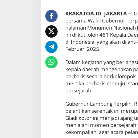
d
i
KRAKATOA.ID, JAKARTA -–
G
K
bersama Wakil Gubernur Terpili
o
t
halaman Monumen Nasional (Mon
o
ini diikuti oleh 481 Kepala Dae
r
di Indonesia, yang akan dilan
P
Februari 2025.
e
l
a
Dalam kegiatan yang berlangs
n
kepala daerah mengenakan paka
t
berbaris secara berkelompok.
i
k
mereka berbaris menuju Istan
a
bersejarah.
n
B
Gubernur Lampung Terpilih, 
e
r
pelantikan serentak ini merup
s
Gladi kotor ini menjadi ajan
a
menjalani momen bersejarah te
m
kekompakan, agar acara pelanti
a
4