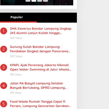
Populer
SMA Xaverius Bandar Lampung Ungkap
1
243 Alumni Lanjut Kuliah hingga
Mancanegara
363 Views
Gunung Sulah Bandar Lampung:
2
Pendakian Singkat dengan Panorama
Kota yang Memukau
205 Views
KPAPL Ajak Perenang Jakarta Nikmati
3
Open Water Swimming di Jalur Wisata
Lampung
196 Views
Jalan RA Basyid Lampung Selatan
4
Banyak Berlubang, DPRD Lampung
Dorong Masuk Prioritas APBD 2027
193 Views
Food Waste Rumah Tangga Capai 11
5
Persen, Lampung Gencarkan Gerakan