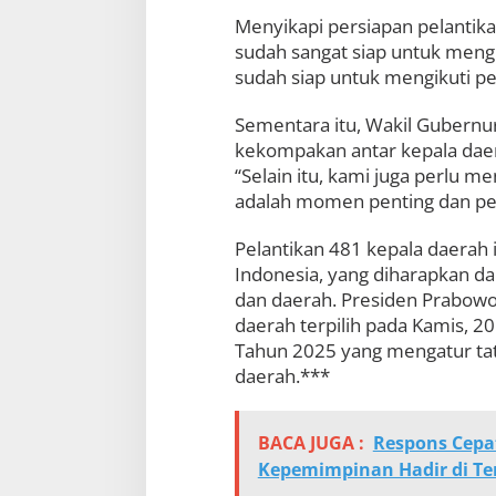
8
Menyikapi persiapan pelanti
1
sudah sangat siap untuk mengik
K
sudah siap untuk mengikuti pe
e
p
a
Sementara itu, Wakil Gubernur
l
kekompakan antar kepala daer
a
“Selain itu, kami juga perlu m
D
a
adalah momen penting dan pen
e
r
Pelantikan 481 kepala daera
a
Indonesia, yang diharapkan d
h
S
dan daerah. Presiden Prabowo
e
daerah terpilih pada Kamis, 2
-
Tahun 2025 yang mengatur tata
I
daerah.***
n
d
o
n
BACA JUGA :
Respons Cepa
e
Kepemimpinan Hadir di T
s
i