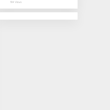
Selamatan Pangan
184 Views