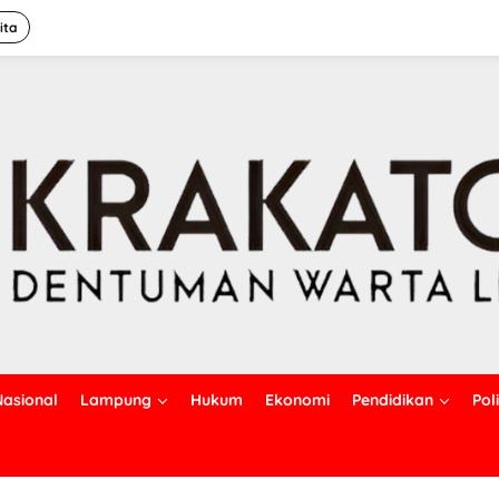
ita
Nasional
Lampung
Hukum
Ekonomi
Pendidikan
Poli