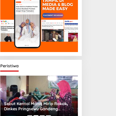
Peristiwa
Sebut Kental Manis Mirip Rokok,
Sambut Libur Sek
Dinkes Pringsewu Gandeng
Amiek Diyah Hib
Aisyiyah Desak Regulasi Gizi Anak
Melalui Aksi Jum