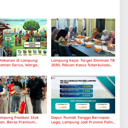
Makanan di Lampung
Lampung Kejar Target Eliminasi TB
caman Serius, Warga
2030, Ribuan Kasus Tuberkulosis
Hentikan Kebiasaan Boros
Tanggamus Jadi Perhatian
mpung Pastikan Stok
Dapur Rumah Tangga Bernapas
an, Beras Premium
Lega, Lampung Jadi Provinsi Paling
 Kini Hadir di Retail
Stabil Harga Pangannya se-