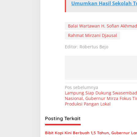
Umumkan Hasil Sekolah Tu
Balai Wartawan H. Sofian Akhma
Rahmat Mirzani Djausal
Editor: Robertus Bejo
N
Pos sebelumnya
Lampung Siap Dukung Swasembad
a
Nasional, Gubernur Mirza Fokus T
v
Produksi Pangan Lokal
i
Posting Terkait
g
a
Bibit Kopi Kini Berbuah 1,5 Tahun, Gubernur L