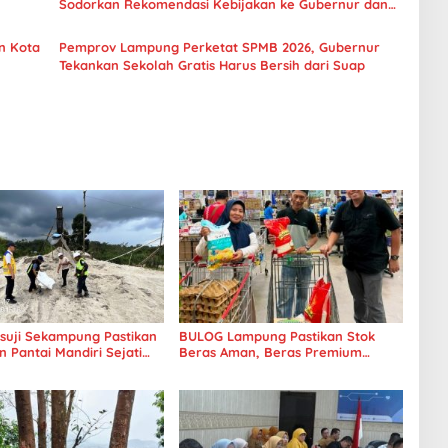
Sodorkan Rekomendasi Kebijakan ke Gubernur dan
Wagub
n Kota
Pemprov Lampung Perketat SPMB 2026, Gubernur
Tekankan Sekolah Gratis Harus Bersih dari Suap
uji Sekampung Pastikan
BULOG Lampung Pastikan Stok
Pantai Mandiri Sejati
Beras Aman, Beras Premium
tandar Mutu
Punokawan Kini Hadir di Retail
Modern