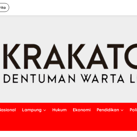
rita
Nasional
Lampung
Hukum
Ekonomi
Pendidikan
Poli