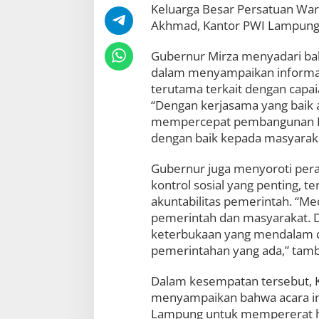
Keluarga Besar Persatuan Wart
n
g
Akhmad, Kantor PWI Lampung,
u
n
Gubernur Mirza menyadari ba
a
dalam menyampaikan informasi
n
L
terutama terkait dengan capa
a
“Dengan kerjasama yang baik 
m
mempercepat pembangunan La
p
dengan baik kepada masyaraka
u
n
g
Gubernur juga menyoroti per
d
kontrol sosial yang penting, 
i
akuntabilitas pemerintah. “Me
A
c
pemerintah dan masyarakat. D
a
keterbukaan yang mendalam d
r
pemerintahan yang ada,” tam
a
P
W
Dalam kesempatan tersebut, 
I
menyampaikan bahwa acara ini
Lampung untuk mempererat h