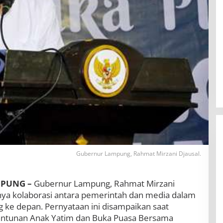
Gubernur Lampung, Rahmat Mirzani Djausal.
PUNG –
Gubernur Lampung, Rahmat Mirzani
ya kolaborasi antara pemerintah dan media dalam
BBWS Mesuji Sekampung Pastikan
ke depan. Pernyataan ini disampaikan saat
Pengaman Pantai Mandiri Sejati
antunan Anak Yatim dan Buka Puasa Bersama
Penuhi Standar Mutu