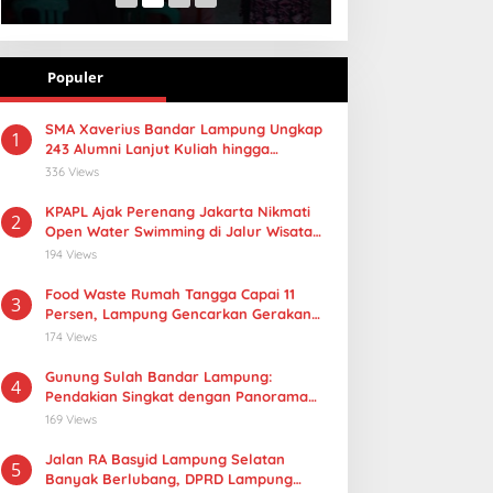
Populer
SMA Xaverius Bandar Lampung Ungkap
1
243 Alumni Lanjut Kuliah hingga
Mancanegara
336 Views
KPAPL Ajak Perenang Jakarta Nikmati
2
Open Water Swimming di Jalur Wisata
Lampung
194 Views
Food Waste Rumah Tangga Capai 11
3
Persen, Lampung Gencarkan Gerakan
Selamatan Pangan
174 Views
Gunung Sulah Bandar Lampung:
4
Pendakian Singkat dengan Panorama
Kota yang Memukau
169 Views
Jalan RA Basyid Lampung Selatan
5
Banyak Berlubang, DPRD Lampung