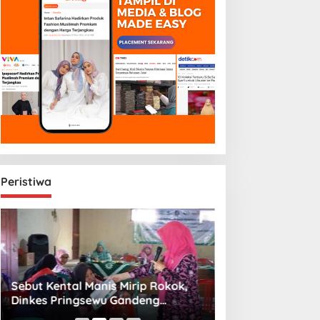
Peristiwa
Sebut Kental Manis Mirip Rokok,
Sambut Libur Sek
Dinkes Pringsewu Gandeng
Amiek Diyah Hib
Aisyiyah Desak Regulasi Gizi Anak
Melalui Aksi Jum