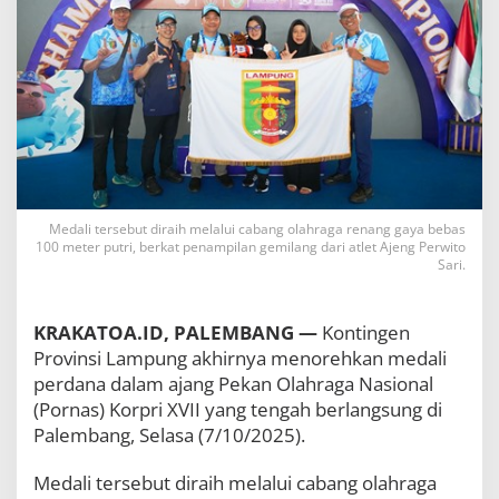
r
s
e
m
b
a
h
k
a
n
M
e
Medali tersebut diraih melalui cabang olahraga renang gaya bebas
100 meter putri, berkat penampilan gemilang dari atlet Ajeng Perwito
d
Sari.
a
l
i
P
KRAKATOA.ID, PALEMBANG —
Kontingen
e
Provinsi Lampung akhirnya menorehkan medali
r
perdana dalam ajang Pekan Olahraga Nasional
t
(Pornas) Korpri XVII yang tengah berlangsung di
a
m
Palembang, Selasa (7/10/2025).
a
u
Medali tersebut diraih melalui cabang olahraga
n