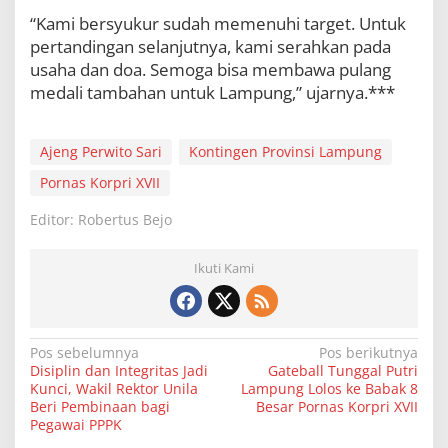
“Kami bersyukur sudah memenuhi target. Untuk
pertandingan selanjutnya, kami serahkan pada
usaha dan doa. Semoga bisa membawa pulang
medali tambahan untuk Lampung,” ujarnya.***
Ajeng Perwito Sari
Kontingen Provinsi Lampung
Pornas Korpri XVII
Editor: Robertus Bejo
Ikuti Kami
N
Pos sebelumnya
Pos berikutnya
Disiplin dan Integritas Jadi
Gateball Tunggal Putri
a
Kunci, Wakil Rektor Unila
Lampung Lolos ke Babak 8
v
Beri Pembinaan bagi
Besar Pornas Korpri XVII
Pegawai PPPK
i