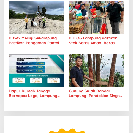
Pangan
BBWS Mesuji Sekampung
BULOG Lampung Pastikan
Pastikan Pengaman Pantai
Stok Beras Aman, Beras
Mandiri Sejati Penuhi
Premium Punokawan Kini
Standar Mutu
Hadir di Retail Modern
Dapur Rumah Tangga
Gunung Sulah Bandar
Bernapas Lega, Lampung
Lampung: Pendakian Singkat
Jadi Provinsi Paling Stabil
dengan Panorama Kota
Harga Pangannya se-
yang Memukau
Sumatera