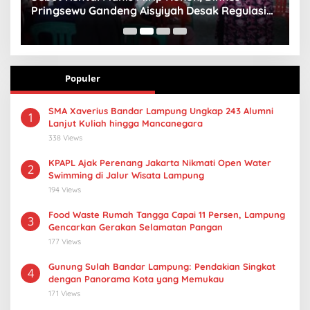
Pringsewu Gandeng Aisyiyah Desak Regulasi
H
Gizi Anak
Populer
SMA Xaverius Bandar Lampung Ungkap 243 Alumni
1
Lanjut Kuliah hingga Mancanegara
338 Views
KPAPL Ajak Perenang Jakarta Nikmati Open Water
2
Swimming di Jalur Wisata Lampung
194 Views
Food Waste Rumah Tangga Capai 11 Persen, Lampung
3
Gencarkan Gerakan Selamatan Pangan
177 Views
Gunung Sulah Bandar Lampung: Pendakian Singkat
4
dengan Panorama Kota yang Memukau
171 Views