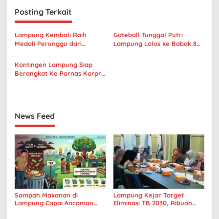
g
Posting Terkait
a
s
Lampung Kembali Raih
Gateball Tunggal Putri
Medali Perunggu dari
Lampung Lolos ke Babak 8
i
Cabang Renang di Pornas
Besar Pornas Korpri XVII
p
Korpri XVII 2025
Kontingen Lampung Siap
Berangkat Ke Pornas Korpri
o
XVII Di Palembang
s
News Feed
Sampah Makanan di
Lampung Kejar Target
Lampung Capai Ancaman
Eliminasi TB 2030, Ribuan
Serius, Warga Diminta
Kasus Tuberkulosis
Hentikan Kebiasaan Boros
Tanggamus Jadi Perhatian