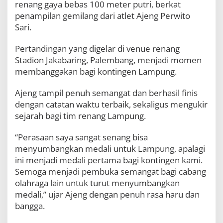
renang gaya bebas 100 meter putri, berkat
t
u
penampilan gemilang dari atlet Ajeng Perwito
k
Sari.
L
a
Pertandingan yang digelar di venue renang
m
p
Stadion Jakabaring, Palembang, menjadi momen
u
membanggakan bagi kontingen Lampung.
n
g
Ajeng tampil penuh semangat dan berhasil finis
d
dengan catatan waktu terbaik, sekaligus mengukir
i
P
sejarah bagi tim renang Lampung.
o
r
“Perasaan saya sangat senang bisa
n
menyumbangkan medali untuk Lampung, apalagi
a
s
ini menjadi medali pertama bagi kontingen kami.
K
Semoga menjadi pembuka semangat bagi cabang
o
olahraga lain untuk turut menyumbangkan
r
p
medali,” ujar Ajeng dengan penuh rasa haru dan
r
bangga.
i
X