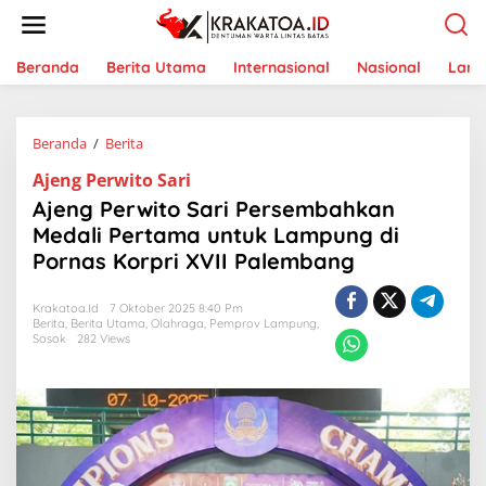
L
e
w
a
Beranda
Berita Utama
Internasional
Nasional
Lam
t
i
k
Beranda
/
Berita
A
e
j
k
Ajeng Perwito Sari
e
o
n
n
Ajeng Perwito Sari Persembahkan
g
t
Medali Pertama untuk Lampung di
P
e
Pornas Korpri XVII Palembang
e
n
r
w
Krakatoa.id
7 Oktober 2025 8:40 Pm
i
Berita
,
Berita Utama
,
Olahraga
,
Pemprov Lampung
,
t
Sosok
282 Views
o
S
a
r
i
P
e