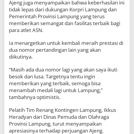
Ajeng juga menyampaikan bahwa keberhasilan ini
V
tidak lepas dari dukungan Korpri Lampung dan
I
I
Pemerintah Provinsi Lampung yang terus
P
memberikan semangat dan fasilitas terbaik bagi
a
para atlet ASN.
l
e
m
Ia menargetkan untuk kembali meraih prestasi di
b
dua nomor pertandingan lain yang akan
a
diikutinya.
n
g
“Masih ada dua nomor lagi yang akan saya ikuti
besok dan lusa. Targetnya tentu ingin
memberikan yang terbaik, semoga bisa
menambah medali lagi untuk Lampung,”
tambahnya optimistis.
Pelatih Tim Renang Kontingen Lampung, Ikkus
Heradyan dari Dinas Pemuda dan Olahraga
Provinsi Lampung, turut menyampaikan
apresiasinya terhadap perjuangan Ajeng.