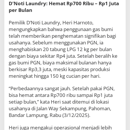
D’Noti Laundry: Hemat Rp700 Ribu – Rp1 Juta
e
l
per Bulan
a
h
Pemilik D’Noti Laundry, Heri Harnoto,
B
mengungkapkan bahwa penggunaan gas bumi
e
r
telah memberikan penghematan signifikan bagi
a
usahanya. Sebelum menggunakan PGN, ia
l
menghabiskan 20 tabung LPG 12 kg per bulan
i
h
dengan biaya sekitar Rp4 juta. Setelah beralih ke
k
gas bumi PGN, biaya maksimal bulanan hanya
e
berkisar Rp3,3 juta, meski kapasitas produksi
J
meningkat hingga 150 kg cucian per hari.
a
r
g
“Perbedaannya sangat jauh. Setelah pakai PGN,
a
bisa hemat antara Rp700 ribu sampai Rp1 juta
s
setiap bulan,” kata Heri saat ditemui di lokasi
P
G
usahanya di Jalan Way Sekampung, Pahoman,
N
Bandar Lampung, Rabu (3/12/2025).
L
a
Heri juga mengakui operasional menjadi lebih
m