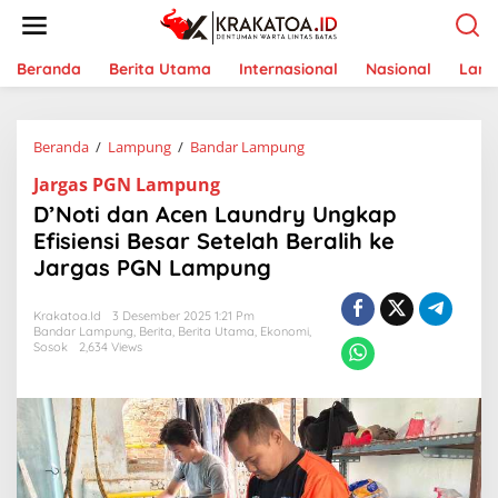
L
e
w
a
Beranda
Berita Utama
Internasional
Nasional
Lam
t
i
k
Beranda
/
Lampung
/
Bandar Lampung
D
e
’
k
Jargas PGN Lampung
N
o
o
n
D’Noti dan Acen Laundry Ungkap
t
t
Efisiensi Besar Setelah Beralih ke
i
e
Jargas PGN Lampung
d
n
a
n
Krakatoa.id
3 Desember 2025 1:21 Pm
A
Bandar Lampung
,
Berita
,
Berita Utama
,
Ekonomi
,
c
Sosok
2,634 Views
e
n
L
a
u
n
d