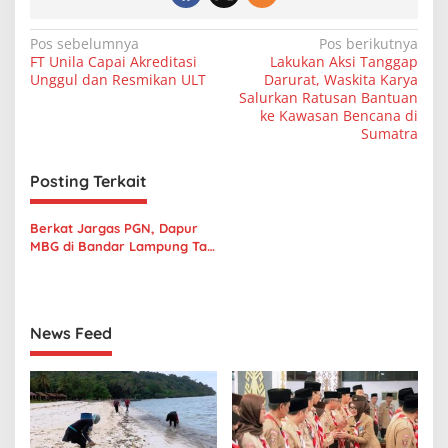
N
Pos sebelumnya
Pos berikutnya
FT Unila Capai Akreditasi
Lakukan Aksi Tanggap
a
Unggul dan Resmikan ULT
Darurat, Waskita Karya
v
Salurkan Ratusan Bantuan
ke Kawasan Bencana di
i
Sumatra
g
Posting Terkait
a
s
Berkat Jargas PGN, Dapur
i
MBG di Bandar Lampung Tak
p
Lagi Khawatir Ganti Tabung
LPG
o
s
News Feed