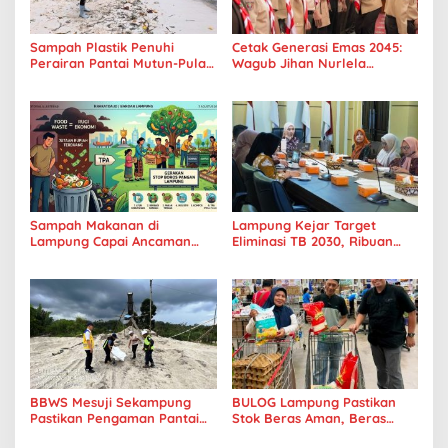
Sampah Plastik Penuhi
Cetak Generasi Emas 2045:
Perairan Pantai Mutun-Pulau
Wagub Jihan Nurlela
Tangkil, Perenang Turun
Tantang Pramuka UIN
Tangan
Lampung Transformasi ke
Era Digital
Sampah Makanan di
Lampung Kejar Target
Lampung Capai Ancaman
Eliminasi TB 2030, Ribuan
Serius, Warga Diminta
Kasus Tuberkulosis
Hentikan Kebiasaan Boros
Tanggamus Jadi Perhatian
Pangan
BBWS Mesuji Sekampung
BULOG Lampung Pastikan
Pastikan Pengaman Pantai
Stok Beras Aman, Beras
Mandiri Sejati Penuhi
Premium Punokawan Kini