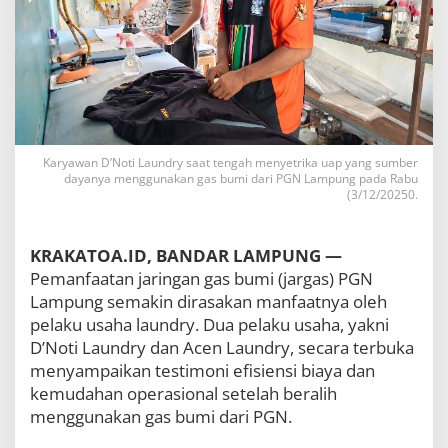
r
y
U
n
g
k
a
p
E
Karyawan D’Noti Laundry saat tengah menyetrika uap yang sumber
f
dayanya menggunakan gas bumi dari PGN Lampung pada Rabu
i
(3/12/20250.
s
i
e
KRAKATOA.ID, BANDAR LAMPUNG —
n
Pemanfaatan jaringan gas bumi (jargas) PGN
s
i
Lampung semakin dirasakan manfaatnya oleh
B
pelaku usaha laundry. Dua pelaku usaha, yakni
e
D’Noti Laundry dan Acen Laundry, secara terbuka
s
a
menyampaikan testimoni efisiensi biaya dan
r
kemudahan operasional setelah beralih
S
menggunakan gas bumi dari PGN.
e
t