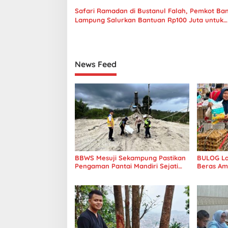
i
Safari Ramadan di Bustanul Falah, Pemkot Ba
p
Lampung Salurkan Bantuan Rp100 Juta untuk
Kegiatan Keagamaan
o
s
News Feed
BBWS Mesuji Sekampung Pastikan
BULOG La
Pengaman Pantai Mandiri Sejati
Beras Am
Penuhi Standar Mutu
Punokawan
Modern