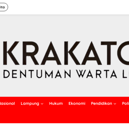
ita
Nasional
Lampung
Hukum
Ekonomi
Pendidikan
Poli