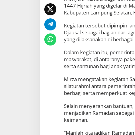
h
1447 Hijriah yang digelar di 
k
Kabupaten Lampung Selatan, K
a
n
Kegiatan tersebut dipimpin l
B
a
Djausal sebagai bagian dari 
n
yang dilaksanakan di berbagai
t
u
Dalam kegiatan itu, pemerint
a
n
masyarakat, di antaranya pak
u
serta santunan bagi anak yatim
n
t
Mirza mengatakan kegiatan Sa
u
k
silaturahmi antara pemerinta
W
berbagi serta memperkuat kepe
a
r
Selain menyerahkan bantuan,
g
menjadikan Ramadan sebagai
a
keimanan.
“Marilah kita jadikan Ramada