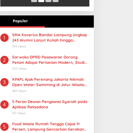
Populer
SMA Xaverius Bandar Lampung Ungkap
1
243 Alumni Lanjut Kuliah hingga
Mancanegara
314 Views
Sarwoko DPRD Pesawaran Dorong
2
Petani Adopsi Pertanian Modern, Studi
Tiru PMAAS di Lampung Tengah
253 Views
KPAPL Ajak Perenang Jakarta Nikmati
3
Open Water Swimming di Jalur Wisata
Lampung
184 Views
5 Peran Dewan Pengawas Syariah pada
4
Aplikasi Reksadana
161 Views
Food Waste Rumah Tangga Capai 11
5
Persen, Lampung Gencarkan Gerakan