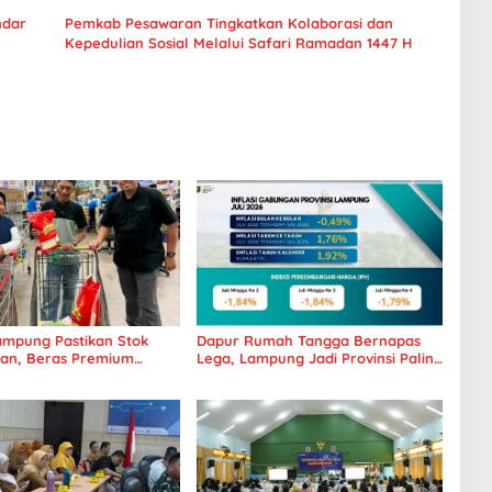
ndar
Pemkab Pesawaran Tingkatkan Kolaborasi dan
Kepedulian Sosial Melalui Safari Ramadan 1447 H
mpung Pastikan Stok
Dapur Rumah Tangga Bernapas
an, Beras Premium
Lega, Lampung Jadi Provinsi Paling
 Kini Hadir di Retail
Stabil Harga Pangannya se-
Sumatera