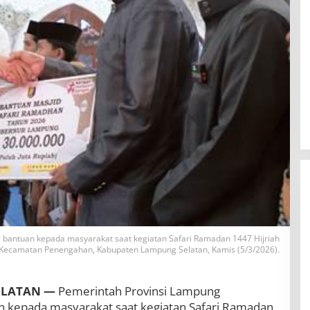
bantuan kepada masyarakat saat kegiatan Safari Ramadan 1447 Hijriah
g, Kecamatan Penengahan, Kabupaten Lampung Selatan, Kamis (5/3/2026).
BBWS Mesuji Sekampung Pastikan
ELATAN —
Pemerintah Provinsi Lampung
Pengaman Pantai Mandiri Sejati
Penuhi Standar Mutu
 kepada masyarakat saat kegiatan Safari Ramadan