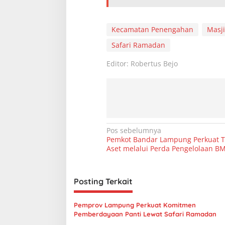
Kecamatan Penengahan
Masji
Safari Ramadan
Editor: Robertus Bejo
N
Pos sebelumnya
Pemkot Bandar Lampung Perkuat Ta
a
Aset melalui Perda Pengelolaan B
v
i
Posting Terkait
g
a
Pemprov Lampung Perkuat Komitmen
s
Pemberdayaan Panti Lewat Safari Ramadan