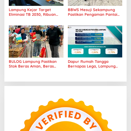
Lampung Kejar Target
BBWS Mesuji Sekampung
Eliminasi TB 2030, Ribuan
Pastikan Pengaman Pantai
Kasus Tuberkulosis
Mandiri Sejati Penuhi
Tanggamus Jadi Perhatian
Standar Mutu
BULOG Lampung Pastikan
Dapur Rumah Tangga
Stok Beras Aman, Beras
Bernapas Lega, Lampung
Premium Punokawan Kini
Jadi Provinsi Paling Stabil
Hadir di Retail Modern
Harga Pangannya se-
Sumatera