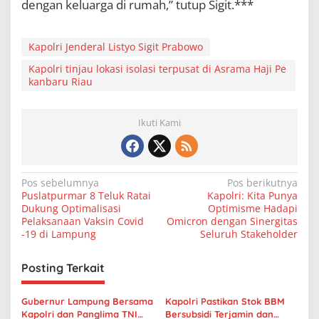
dengan keluarga di rumah,” tutup Sigit.***
Kapolri Jenderal Listyo Sigit Prabowo
Kapolri tinjau lokasi isolasi terpusat di Asrama Haji Pe
kanbaru Riau
Ikuti Kami
N
Pos sebelumnya
Pos berikutnya
Puslatpurmar 8 Teluk Ratai
Kapolri: Kita Punya
a
Dukung Optimalisasi
Optimisme Hadapi
v
Pelaksanaan Vaksin Covid
Omicron dengan Sinergitas
-19 di Lampung
Seluruh Stakeholder
i
g
Posting Terkait
a
s
Gubernur Lampung Bersama
Kapolri Pastikan Stok BBM
Kapolri dan Panglima TNI
Bersubsidi Terjamin dan