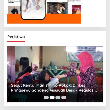
Peristiwa
n
Sebut Kental Manis Mirip Rokok, Dinkes
S
Pringsewu Gandeng Aisyiyah Desak Regulasi
H
Gizi Anak