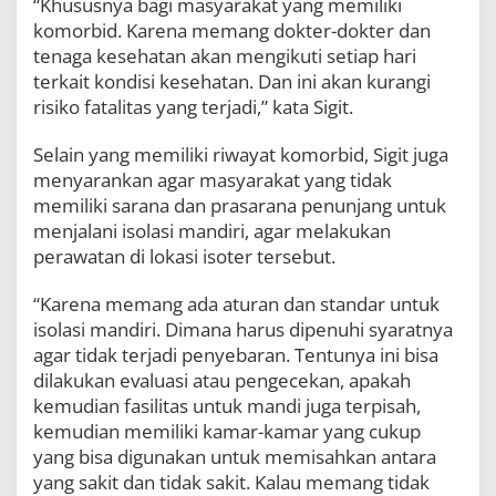
“Khususnya bagi masyarakat yang memiliki
i
komorbid. Karena memang dokter-dokter dan
R
i
tenaga kesehatan akan mengikuti setiap hari
s
terkait kondisi kesehatan. Dan ini akan kurangi
i
risiko fatalitas yang terjadi,” kata Sigit.
k
o
P
Selain yang memiliki riwayat komorbid, Sigit juga
e
menyarankan agar masyarakat yang tidak
n
memiliki sarana dan prasarana penunjang untuk
y
menjalani isolasi mandiri, agar melakukan
e
b
perawatan di lokasi isoter tersebut.
a
r
“Karena memang ada aturan dan standar untuk
a
isolasi mandiri. Dimana harus dipenuhi syaratnya
n
d
agar tidak terjadi penyebaran. Tentunya ini bisa
a
dilakukan evaluasi atau pengecekan, apakah
n
kemudian fasilitas untuk mandi juga terpisah,
F
kemudian memiliki kamar-kamar yang cukup
a
t
yang bisa digunakan untuk memisahkan antara
a
yang sakit dan tidak sakit. Kalau memang tidak
l