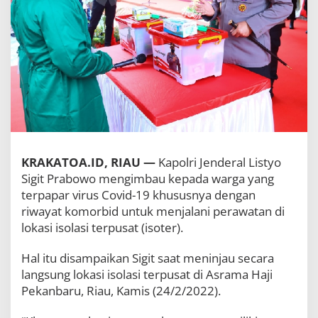
a
t
d
i
I
s
o
t
e
r
,
K
a
KRAKATOA.ID, RIAU —
Kapolri Jenderal Listyo
p
Sigit Prabowo mengimbau kepada warga yang
o
terpapar virus Covid-19 khususnya dengan
l
riwayat komorbid untuk menjalani perawatan di
r
i
lokasi isolasi terpusat (isoter).
:
K
Hal itu disampaikan Sigit saat meninjau secara
u
langsung lokasi isolasi terpusat di Asrama Haji
r
a
Pekanbaru, Riau, Kamis (24/2/2022).
n
g