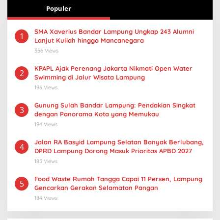
Populer
SMA Xaverius Bandar Lampung Ungkap 243 Alumni
1
Lanjut Kuliah hingga Mancanegara
356 Views
KPAPL Ajak Perenang Jakarta Nikmati Open Water
2
Swimming di Jalur Wisata Lampung
196 Views
Gunung Sulah Bandar Lampung: Pendakian Singkat
3
dengan Panorama Kota yang Memukau
194 Views
Jalan RA Basyid Lampung Selatan Banyak Berlubang,
4
DPRD Lampung Dorong Masuk Prioritas APBD 2027
185 Views
Food Waste Rumah Tangga Capai 11 Persen, Lampung
5
Gencarkan Gerakan Selamatan Pangan
184 Views