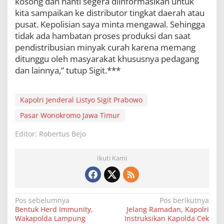
kosong dan nanti segera diinformasikan untuk
kita sampaikan ke distributor tingkat daerah atau
pusat. Kepolisian saya minta mengawal. Sehingga
tidak ada hambatan proses produksi dan saat
pendistribusian minyak curah karena memang
ditunggu oleh masyarakat khususnya pedagang
dan lainnya,” tutup Sigit.***
Kapolri Jenderal Listyo Sigit Prabowo
Pasar Wonokromo Jawa Timur
Editor: Robertus Bejo
Ikuti Kami
N
Pos sebelumnya
Pos berikutnya
Bentuk Herd Immunity,
Jelang Ramadan, Kapolri
a
Wakapolda Lampung
Instruksikan Kapolda Cek