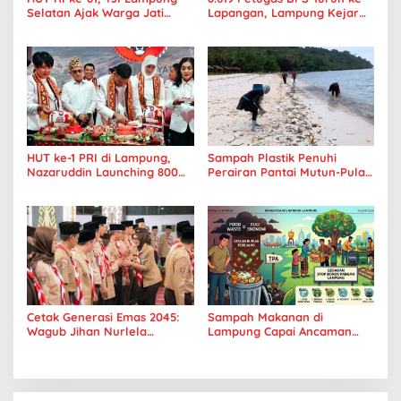
Selatan Ajak Warga Jati
Lapangan, Lampung Kejar
Agung Sehat dan Kompak
Target Sensus Ekonomi 2026
HUT ke-1 PRI di Lampung,
Sampah Plastik Penuhi
Nazaruddin Launching 800
Perairan Pantai Mutun-Pulau
Ambulans untuk Indonesia
Tangkil, Perenang Turun
Tangan
Cetak Generasi Emas 2045:
Sampah Makanan di
Wagub Jihan Nurlela
Lampung Capai Ancaman
Tantang Pramuka UIN
Serius, Warga Diminta
Lampung Transformasi ke
Hentikan Kebiasaan Boros
Era Digital
Pangan