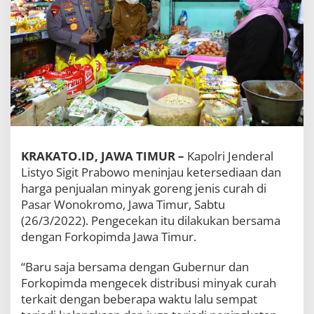
a
n
,
K
a
p
o
l
r
i
:
J
KRAKATO.ID, JAWA TIMUR –
Kapolri Jenderal
a
n
Listyo Sigit Prabowo meninjau ketersediaan dan
g
harga penjualan minyak goreng jenis curah di
a
Pasar Wonokromo, Jawa Timur, Sabtu
n
(26/3/2022). Pengecekan itu dilakukan bersama
L
a
dengan Forkopimda Jawa Timur.
g
i
“Baru saja bersama dengan Gubernur dan
T
Forkopimda mengecek distribusi minyak curah
e
r
terkait dengan beberapa waktu lalu sempat
j