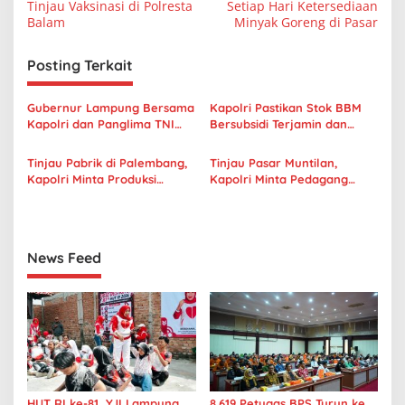
v
Tinjau Vaksinasi di Polresta
Setiap Hari Ketersediaan
Balam
Minyak Goreng di Pasar
i
g
Posting Terkait
a
s
Gubernur Lampung Bersama
Kapolri Pastikan Stok BBM
Kapolri dan Panglima TNI
Bersubsidi Terjamin dan
i
Gelar Safari Ramadan
Tepat Sasaran
p
Penuh Makna
Tinjau Pabrik di Palembang,
Tinjau Pasar Muntilan,
Kapolri Minta Produksi
Kapolri Minta Pedagang
o
Minyak Curah Ditingkatkan
Laporkan Jika Distribusi
s
Minyak Curah Terganggu
News Feed
HUT RI ke-81, YJI Lampung
8.619 Petugas BPS Turun ke