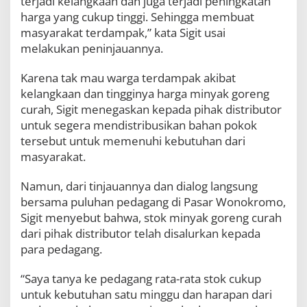
terjadi kelangkaan dan juga terjadi peningkatan
a
harga yang cukup tinggi. Sehingga membuat
d
masyarakat terdampak,” kata Sigit usai
i
K
melakukan peninjauannya.
e
l
Karena tak mau warga terdampak akibat
a
kelangkaan dan tingginya harga minyak goreng
n
g
curah, Sigit menegaskan kepada pihak distributor
k
untuk segera mendistribusikan bahan pokok
a
tersebut untuk memenuhi kebutuhan dari
a
masyarakat.
n
M
i
Namun, dari tinjauannya dan dialog langsung
n
bersama puluhan pedagang di Pasar Wonokromo,
y
Sigit menyebut bahwa, stok minyak goreng curah
a
k
dari pihak distributor telah disalurkan kepada
G
para pedagang.
o
r
“Saya tanya ke pedagang rata-rata stok cukup
e
n
untuk kebutuhan satu minggu dan harapan dari
g