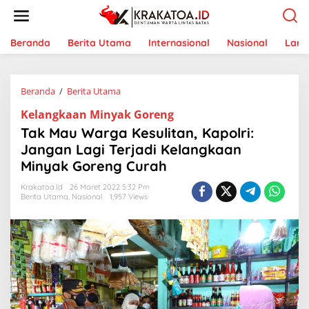
L
e
w
a
Beranda
Berita Utama
Internasional
Nasional
Lam
t
i
k
Beranda
/
Berita Utama
T
e
a
k
Kelangkaan Minyak Goreng
k
o
M
n
Tak Mau Warga Kesulitan, Kapolri:
a
t
Jangan Lagi Terjadi Kelangkaan
u
e
Minyak Goreng Curah
W
n
a
Krakatoa.id
26 Maret 2022 5:32 Pm
r
Berita Utama
,
Nasional
1,957 Views
g
a
K
e
s
u
l
i
t