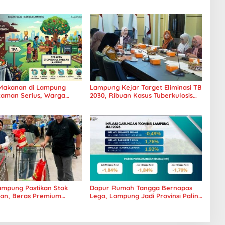
Makanan di Lampung
Lampung Kejar Target Eliminasi TB
caman Serius, Warga
2030, Ribuan Kasus Tuberkulosis
Hentikan Kebiasaan Boros
Tanggamus Jadi Perhatian
mpung Pastikan Stok
Dapur Rumah Tangga Bernapas
an, Beras Premium
Lega, Lampung Jadi Provinsi Paling
 Kini Hadir di Retail
Stabil Harga Pangannya se-
Sumatera