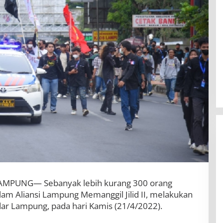
PUNG— Sebanyak lebih kurang 300 orang
am Aliansi Lampung Memanggil Jilid II, melakukan
BBWS Mesuji Sekampung Pastikan
dar Lampung, pada hari Kamis (21/4/2022).
Pengaman Pantai Mandiri Sejati
Penuhi Standar Mutu