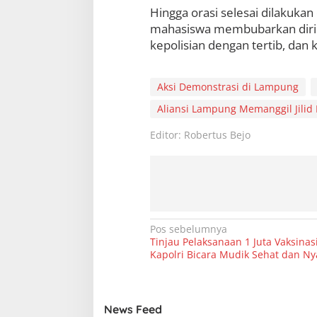
Hingga orasi selesai dilakuka
mahasiswa membubarkan diri 
kepolisian dengan tertib, dan 
Aksi Demonstrasi di Lampung
Aliansi Lampung Memanggil Jilid I
Editor: Robertus Bejo
N
Pos sebelumnya
Tinjau Pelaksanaan 1 Juta Vaksinasi
a
Kapolri Bicara Mudik Sehat dan N
v
i
g
News Feed