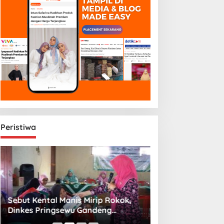
Peristiwa
Sebut Kental Manis Mirip Rokok,
Sambut Libur Sek
Dinkes Pringsewu Gandeng
Amiek Diyah Hib
Aisyiyah Desak Regulasi Gizi Anak
Melalui Aksi Jum