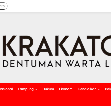
rita
Nasional
Lampung
Hukum
Ekonomi
Pendidikan
Poli