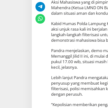
Aksi Mahasiswa yang di pimpin 
n
Mahendra (Ketua LMND DN Ban
L
a
dalam situasi aman dan kondus
n
g
Kabid Humas Polda Lampung K
k
aksi unjuk rasa kali ini berjal
a
h
langkah-langkah filterisasi un
f
demonstrasi mahasiswa bisa be
i
l
Pandra menjelaskan, demo ma
t
e
Memanggil Jilid II ini, di mulai
r
pukul 17.00 wib, situasi masih
i
kecil, jelasnya.
s
a
s
Lebih lanjut Pandra mengatakan
i
penyusup yang membuat kegia
u
filterisasi, polisi memisahk
n
dengan perusuh.
t
u
k
“Kepolisian memberikan pengaw
M