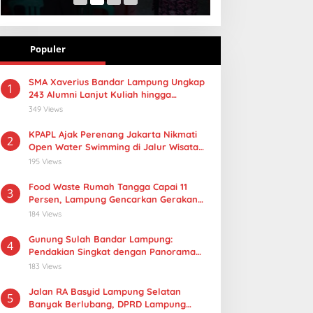
Populer
SMA Xaverius Bandar Lampung Ungkap
1
243 Alumni Lanjut Kuliah hingga
Mancanegara
349 Views
KPAPL Ajak Perenang Jakarta Nikmati
2
Open Water Swimming di Jalur Wisata
Lampung
195 Views
Food Waste Rumah Tangga Capai 11
3
Persen, Lampung Gencarkan Gerakan
Selamatan Pangan
184 Views
Gunung Sulah Bandar Lampung:
4
Pendakian Singkat dengan Panorama
Kota yang Memukau
183 Views
Jalan RA Basyid Lampung Selatan
5
Banyak Berlubang, DPRD Lampung