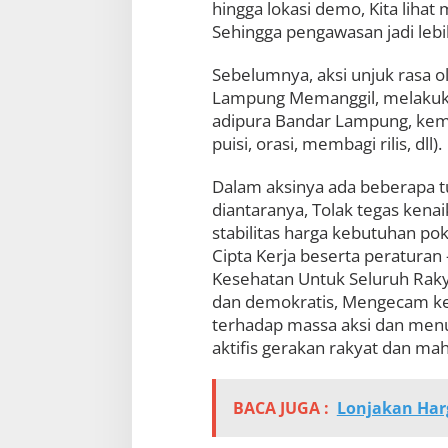
hingga lokasi demo, Kita lihat
e
Sehingga pengawasan jadi lebi
n
g
a
Sebelumnya, aksi unjuk rasa o
n
Lampung Memanggil, melakukan
t
adipura Bandar Lampung, kemud
i
s
puisi, orasi, membagi rilis, dll).
i
p
Dalam aksinya ada beberapa 
a
diantaranya, Tolak tegas kenai
s
stabilitas harga kebutuhan po
i
P
Cipta Kerja beserta peratur
e
Kesehatan Untuk Seluruh Rakya
n
dan demokratis, Mengecam ker
y
u
terhadap massa aksi dan menu
s
aktifis gerakan rakyat dan ma
u
p
BACA JUGA :
Lonjakan Har