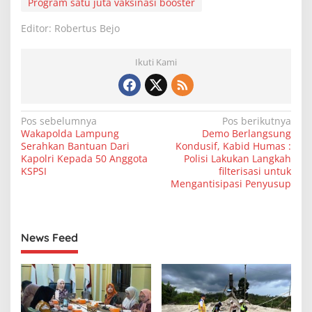
Program satu juta vaksinasi booster
Editor: Robertus Bejo
Ikuti Kami
N
Pos sebelumnya
Pos berikutnya
Wakapolda Lampung
Demo Berlangsung
a
Serahkan Bantuan Dari
Kondusif, Kabid Humas :
v
Kapolri Kepada 50 Anggota
Polisi Lakukan Langkah
KSPSI
filterisasi untuk
i
Mengantisipasi Penyusup
g
a
s
News Feed
i
p
o