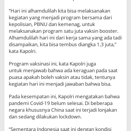
l
r
“Hari ini alhamdulilah kita bisa melaksanakan
i
kegiatan yang menjadi program bersama dari
B
kepolisian, PBNU dan kemenag, untuk
i
c
melaksanakan program satu juta vaksin booster.
a
Alhamdulilah hari ini dari kerja sama yang ada tadi
r
disampaikan, kita bisa tembus diangka 1,3 juta,”
a
M
kata Kapolri.
u
d
Program vaksinasi ini, kata Kapolri juga
i
untuk menjawab bahwa ada keraguan pada saat
k
puasa apakah boleh vaksin atau tidak, tentunya
S
e
kegiatan hari ini menjadi jawaban bahwa bisa.
h
a
Pada kesempatan ini, Kapolri mengatakan bahwa
t
pandemi Covid-19 belum selesai. Di beberapa
d
a
negara khususnya China saat ini terjadi lonjakan
n
dan sedang dilakukan lockdown.
N
y
“Sementara Indonesia saat ini dengan kondisi
a