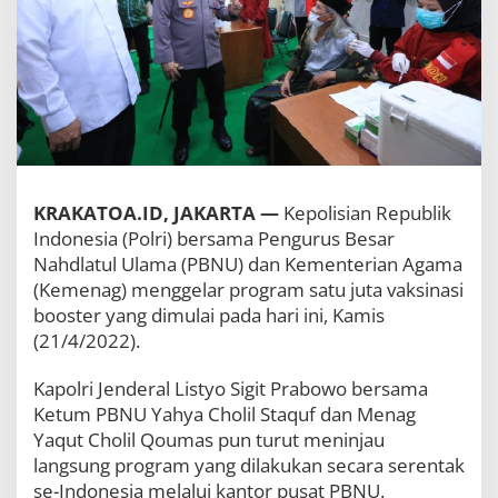
J
u
t
a
V
a
k
s
i
n
a
KRAKATOA.ID, JAKARTA —
Kepolisian Republik
s
Indonesia (Polri) bersama Pengurus Besar
i
Nahdlatul Ulama (PBNU) dan Kementerian Agama
B
(Kemenag) menggelar program satu juta vaksinasi
o
o
booster yang dimulai pada hari ini, Kamis
s
(21/4/2022).
t
e
Kapolri Jenderal Listyo Sigit Prabowo bersama
r
,
Ketum PBNU Yahya Cholil Staquf dan Menag
K
Yaqut Cholil Qoumas pun turut meninjau
a
langsung program yang dilakukan secara serentak
p
se-Indonesia melalui kantor pusat PBNU.
o