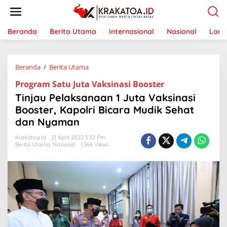
L
e
w
a
Beranda
Berita Utama
Internasional
Nasional
Lam
t
i
k
Beranda
/
Berita Utama
T
e
i
k
Program Satu Juta Vaksinasi Booster
n
o
j
n
Tinjau Pelaksanaan 1 Juta Vaksinasi
a
t
Booster, Kapolri Bicara Mudik Sehat
u
e
dan Nyaman
P
n
e
Krakatoa.id
21 April 2022 3:32 Pm
l
Berita Utama
,
Nasional
1,366 Views
a
k
s
a
n
a
a
n
1