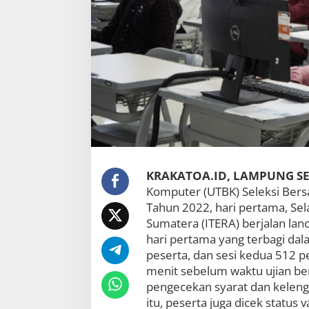
r
j
a
l
a
n
L
a
n
c
a
r
P
e
KRAKATOA.ID, LAMPUNG S
s
Komputer (UTBK) Seleksi Ber
e
Tahun 2022, hari pertama, Sela
r
t
Sumatera (ITERA) berjalan lanc
a
hari pertama yang terbagi dal
P
peserta, dan sesi kedua 512 pe
a
t
menit sebelum waktu ujian b
u
pengecekan syarat dan kelengk
h
itu, peserta juga dicek status
i