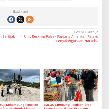
Ikuti Kami
Pos berikutnya
 Sertijab
Unit Reskrim Polsek Panjang Amankan Pelaku
Penyalahgunaan Narkoba
uji Sekampung Pastikan
BULOG Lampung Pastikan Stok
Pantai Mandiri Sejati
Beras Aman, Beras Premium