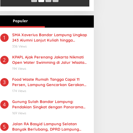
Populer
SMA Xaverius Bandar Lampung Ungkap
1
243 Alumni Lanjut Kuliah hingga
Mancanegara
336 Views
KPAPL Ajak Perenang Jakarta Nikmati
2
Open Water Swimming di Jalur Wisata
Lampung
194 Views
Food Waste Rumah Tangga Capai 11
3
Persen, Lampung Gencarkan Gerakan
Selamatan Pangan
174 Views
Gunung Sulah Bandar Lampung:
4
Pendakian Singkat dengan Panorama
Kota yang Memukau
169 Views
Jalan RA Basyid Lampung Selatan
5
Banyak Berlubang, DPRD Lampung