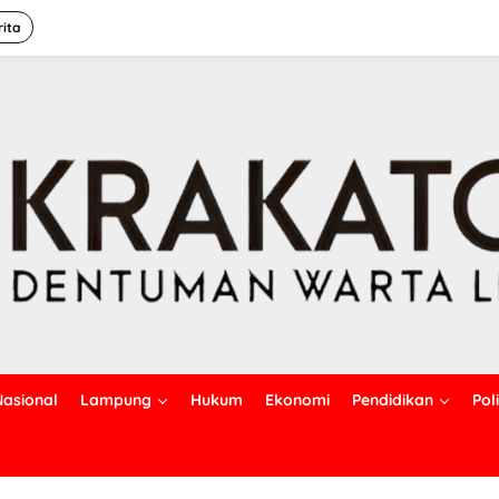
rita
Nasional
Lampung
Hukum
Ekonomi
Pendidikan
Poli