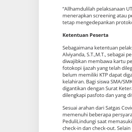
“Allhamdulilah pelaksanaan UTBK
menerapkan screening atau pen
tetap mengedepankan protokol
Ketentuan Peserta
Sebagaimana ketentuan pelak
Alviyanda, S.T.,M.T., sebagai 
diwajibkan membawa kartu pes
fotokopi ijazah yang telah dile
belum memiliki KTP dapat dig
kelahiran. Bagi siswa SMA/SMK
digantikan dengan Surat Ketera
dilengkapi pasfoto dan yang di
Sesuai arahan dari Satgas Cov
memenuhi beberapa persyarat
PeduliLindungi saat memasuki
check-in dan check-out. Selain 