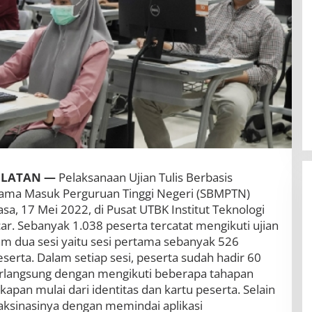
ELATAN —
Pelaksanaan Ujian Tulis Berbasis
sama Masuk Perguruan Tinggi Negeri (SBMPTN)
sa, 17 Mei 2022, di Pusat UTBK Institut Teknologi
ar. Sebanyak 1.038 peserta tercatat mengikuti ujian
am dua sesi yaitu sesi pertama sebanyak 526
serta. Dalam setiap sesi, peserta sudah hadir 60
erlangsung dengan mengikuti beberapa tahapan
BBWS Mesuji Sekampung Pastikan
apan mulai dari identitas dan kartu peserta. Selain
Pengaman Pantai Mandiri Sejati
 vaksinasinya dengan memindai aplikasi
Penuhi Standar Mutu