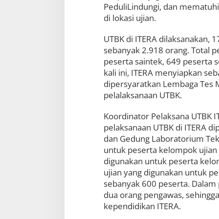
PeduliLindungi, dan mematuhi
P
r
di lokasi ujian.
o
k
UTBK di ITERA dilaksanakan, 1
e
sebanyak 2.918 orang. Total pe
s
peserta saintek, 649 peserta
kali ini, ITERA menyiapkan se
dipersyaratkan Lembaga Tes M
pelalaksanaan UTBK.
Koordinator Pelaksana UTBK IT
pelaksanaan UTBK di ITERA d
dan Gedung Laboratorium Tekn
untuk peserta kelompok ujian
digunakan untuk peserta kelo
ujian yang digunakan untuk p
sebanyak 600 peserta. Dalam p
dua orang pengawas, sehingga
kependidikan ITERA.