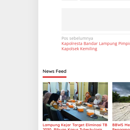
N
Pos sebelumnya
Kapolresta Bandar Lampung Pimpin
a
Kapolsek Kemiling
v
i
g
News Feed
a
s
i
p
o
s
Lampung Kejar Target Eliminasi TB
BBWS Mes
2030, Ribuan Kasus Tuberkulosis
Pengaman 