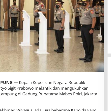
MPUNG —
Kepala Kepolisian Negara Republik
Listyo Sigit Prabowo melantik dan mengukuhkan
 Lampung di Gedung Rupatama Mabes Polri, Jakarta
BBWS Mesuji Sekampung Pastikan
Pengaman Pantai Mandiri Sejati
Penuhi Standar Mutu
 Akhmad Wiyagus, ada juga beberapa Kapolda yang