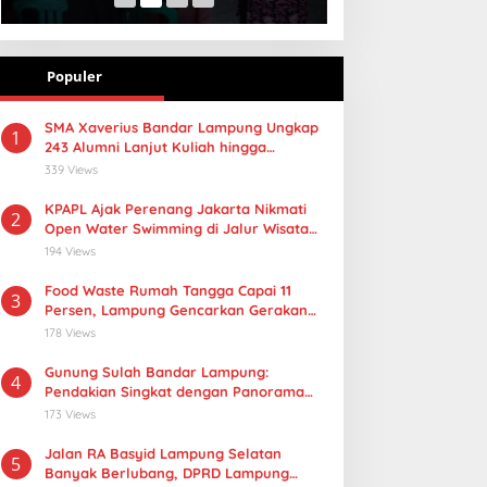
Populer
SMA Xaverius Bandar Lampung Ungkap
1
243 Alumni Lanjut Kuliah hingga
Mancanegara
339 Views
KPAPL Ajak Perenang Jakarta Nikmati
2
Open Water Swimming di Jalur Wisata
Lampung
194 Views
Food Waste Rumah Tangga Capai 11
3
Persen, Lampung Gencarkan Gerakan
Selamatan Pangan
178 Views
Gunung Sulah Bandar Lampung:
4
Pendakian Singkat dengan Panorama
Kota yang Memukau
173 Views
Jalan RA Basyid Lampung Selatan
5
Banyak Berlubang, DPRD Lampung