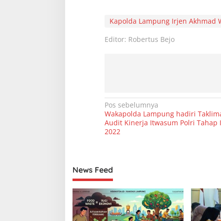
Kapolda Lampung Irjen Akhmad 
Editor: Robertus Bejo
N
Pos sebelumnya
Wakapolda Lampung hadiri Taklima
a
Audit Kinerja Itwasum Polri Tahap 
v
2022
i
g
News Feed
a
s
i
p