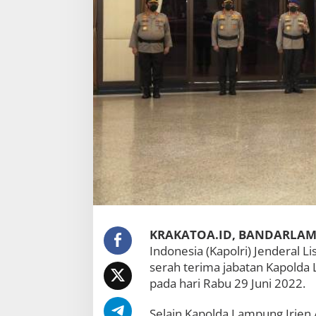
i
J
a
b
a
t
K
a
p
o
l
d
a
L
a
m
p
u
KRAKATOA.ID, BANDARLA
n
g
Indonesia (Kapolri) Jenderal 
serah terima jabatan Kapolda
pada hari Rabu 29 Juni 2022.
Selain Kapolda Lampung Irjen