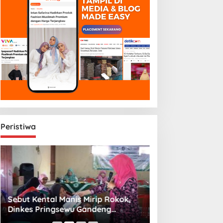
Peristiwa
Sebut Kental Manis Mirip Rokok,
Sambut Libur Sek
Dinkes Pringsewu Gandeng
Amiek Diyah Hib
Aisyiyah Desak Regulasi Gizi Anak
Melalui Aksi Jum