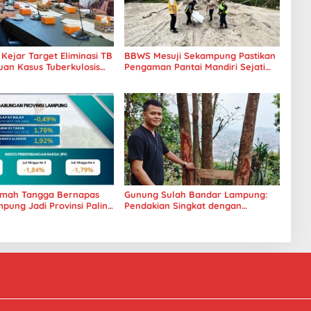
ejar Target Eliminasi TB
BBWS Mesuji Sekampung Pastikan
uan Kasus Tuberkulosis
Pengaman Pantai Mandiri Sejati
s Jadi Perhatian
Penuhi Standar Mutu
mah Tangga Bernapas
Gunung Sulah Bandar Lampung:
pung Jadi Provinsi Paling
Pendakian Singkat dengan
arga Pangannya se-
Panorama Kota yang Memukau
a