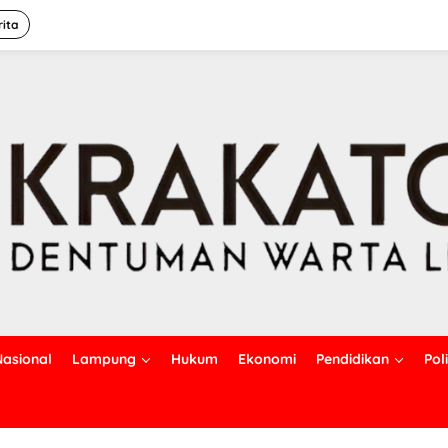
rita
Nasional
Lampung
Hukum
Ekonomi
Pendidikan
Poli