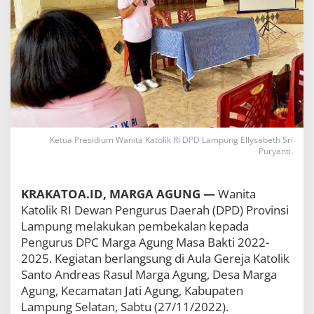
L
a
m
p
u
n
g
L
a
k
u
Ketua Presidium Wanita Katolik RI DPD Lampung Ellysabeth Sri
k
Puryanti.
a
n
P
KRAKATOA.ID, MARGA AGUNG —
Wanita
e
m
Katolik RI Dewan Pengurus Daerah (DPD) Provinsi
b
Lampung melakukan pembekalan kepada
e
Pengurus DPC Marga Agung Masa Bakti 2022-
k
2025. Kegiatan berlangsung di Aula Gereja Katolik
a
l
Santo Andreas Rasul Marga Agung, Desa Marga
a
Agung, Kecamatan Jati Agung, Kabupaten
n
Lampung Selatan, Sabtu (27/11/2022).
P