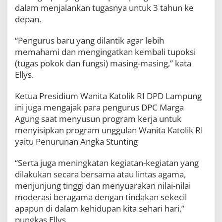
a
dalam menjalankan tugasnya untuk 3 tahun ke
k
depan.
t
i
“Pengurus baru yang dilantik agar lebih
2
memahami dan mengingatkan kembali tupoksi
0
2
(tugas pokok dan fungsi) masing-masing,” kata
2
Ellys.
-
2
Ketua Presidium Wanita Katolik RI DPD Lampung
0
2
ini juga mengajak para pengurus DPC Marga
5
Agung saat menyusun program kerja untuk
menyisipkan program unggulan Wanita Katolik RI
yaitu Penurunan Angka Stunting
“Serta juga meningkatan kegiatan-kegiatan yang
dilakukan secara bersama atau lintas agama,
menjunjung tinggi dan menyuarakan nilai-nilai
moderasi beragama dengan tindakan sekecil
apapun di dalam kehidupan kita sehari hari,”
pungkas Ellys.