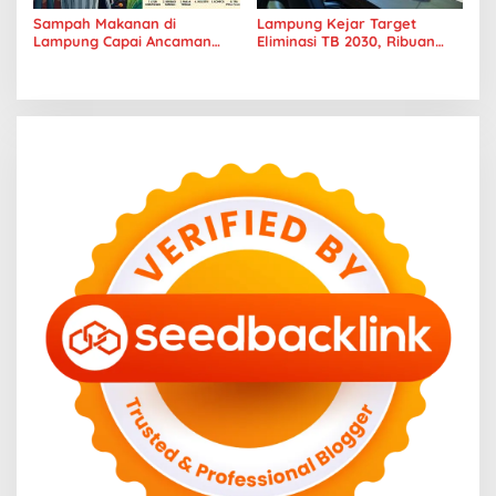
Sampah Makanan di
Lampung Kejar Target
Lampung Capai Ancaman
Eliminasi TB 2030, Ribuan
Serius, Warga Diminta
Kasus Tuberkulosis
Hentikan Kebiasaan Boros
Tanggamus Jadi Perhatian
Pangan