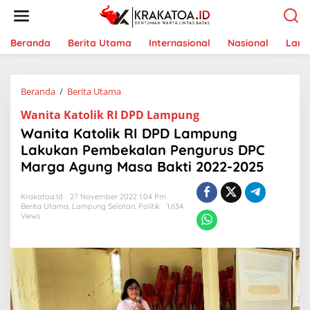
L
e
w
a
Beranda
Berita Utama
Internasional
Nasional
Lam
t
i
k
Beranda
/
Berita Utama
W
e
a
k
Wanita Katolik RI DPD Lampung
n
o
i
n
Wanita Katolik RI DPD Lampung
t
t
Lakukan Pembekalan Pengurus DPC
a
e
Marga Agung Masa Bakti 2022-2025
K
n
a
t
Krakatoa.id
27 November 2022 1:04 Pm
o
Berita Utama
,
Lampung Selatan
,
Politik
1,634
l
Views
i
k
R
I
D
P
D