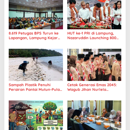
8.619 Petugas BPS Turun ke
HUT ke-1 PRI di Lampung,
Lapangan, Lampung Kejar
Nazaruddin Launching 800
Target Sensus Ekonomi 2026
Ambulans untuk Indonesia
Sampah Plastik Penuhi
Cetak Generasi Emas 2045:
Perairan Pantai Mutun-Pulau
Wagub Jihan Nurlela
Tangkil, Perenang Turun
Tantang Pramuka UIN
Tangan
Lampung Transformasi ke
Era Digital