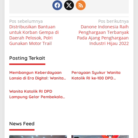
N
Pos sebelumnya
Pos berikutnya
Distribusikan Bantuan
Danone Indonesia Raih
a
untuk Korban Gempa di
Penghargaan Terbanyak
v
Daerah Pelosok, Polri
Pada Ajang Penghargaan
Gunakan Motor Trail
Industri Hijau 2022
i
g
Posting Terkait
a
s
Membangun Keberdayaan
Perayaan Syukur Wanita
Lansia di Era Digital: Wanita
Katolik RI ke-100 DPD
i
Katolik RI DPD Lampung dan
Lampung Sukses Digelar,
p
Mafindo Gelar Pelatihan
Uskup Tanjungkarang dan Pj.
Wanita Katolik RI DPD
Akademi Digital Lansia
Gubernur Lampung
Lampung Gelar Pembekalan
o
Sampaikan Harapan
Pengurus
s
News Feed