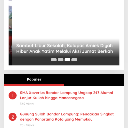
Sambut Libur Sekolah, Kalapas Amiek Diyah
P
Hibur Anak Yatim Melalui Aksi Jumat Berkah
P
B
Populer
SMA Xaverius Bandar Lampung Ungkap 243 Alumni
1
Lanjut Kuliah hingga Mancanegara
369 Views
Gunung Sulah Bandar Lampung: Pendakian Singkat
2
dengan Panorama Kota yang Memukau
235 Views