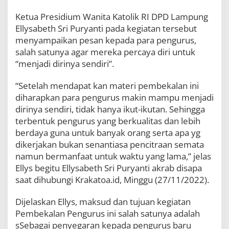
e
n
Ketua Presidium Wanita Katolik RI DPD Lampung
g
Ellysabeth Sri Puryanti pada kegiatan tersebut
u
menyampaikan pesan kepada para pengurus,
r
salah satunya agar mereka percaya diri untuk
u
s
“menjadi dirinya sendiri”.
D
P
“Setelah mendapat kan materi pembekalan ini
C
diharapkan para pengurus makin mampu menjadi
M
a
dirinya sendiri, tidak hanya ikut-ikutan. Sehingga
r
terbentuk pengurus yang berkualitas dan lebih
g
berdaya guna untuk banyak orang serta apa yg
a
dikerjakan bukan senantiasa pencitraan semata
A
g
namun bermanfaat untuk waktu yang lama,” jelas
u
Ellys begitu Ellysabeth Sri Puryanti akrab disapa
n
saat dihubungi Krakatoa.id, Minggu (27/11/2022).
g
M
a
Dijelaskan Ellys, maksud dan tujuan kegiatan
s
Pembekalan Pengurus ini salah satunya adalah
a
sSebagai penyegaran kepada pengurus baru
B