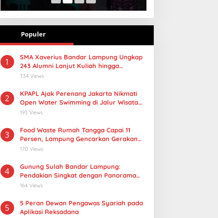
Populer
SMA Xaverius Bandar Lampung Ungkap
1
243 Alumni Lanjut Kuliah hingga
Mancanegara
334 Views
KPAPL Ajak Perenang Jakarta Nikmati
2
Open Water Swimming di Jalur Wisata
Lampung
193 Views
Food Waste Rumah Tangga Capai 11
3
Persen, Lampung Gencarkan Gerakan
Selamatan Pangan
170 Views
Gunung Sulah Bandar Lampung:
4
Pendakian Singkat dengan Panorama
Kota yang Memukau
164 Views
5 Peran Dewan Pengawas Syariah pada
5
Aplikasi Reksadana