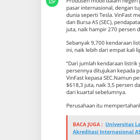
Produsen mobil dalam negeri 
u
pasar internasional, dengan tu
t
dunia seperti Tesla. VinFast 
a
dan Bursa AS (SEC), pendapata
juta, naik hampir 270 persen d
Sebanyak 9,700 kendaraan listr
ini, naik lebih dari empat kali l
“Dari jumlah kendaraan listrik 
persennya ditujukan kepada p
VinFast kepasa SEC.Namun per
$618,3 juta, naik 3,5 persen da
dari kuartal sebelumnya.
Perusahaan itu mempertahankan
BACA JUGA :
Universitas 
Akreditasi Internasional 