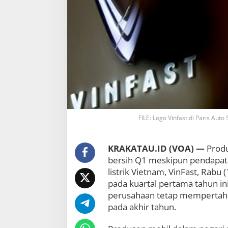
p
o
r
k
a
n
K
e
r
u
g
i
a
FILE: Logo Vinfast di Paris Aut
n
H
a
KRAKATAU.ID (VOA) —
Produ
m
bersih Q1 meskipun pendapat
p
i
listrik Vietnam, VinFast, Rabu
r
pada kuartal pertama tahun i
$
perusahaan tetap mempertaha
6
pada akhir tahun.
2
0
J