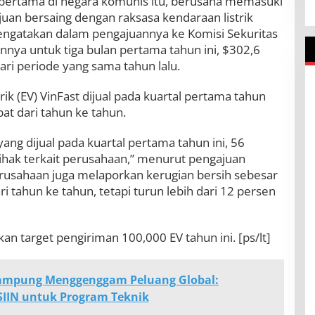
pertama di negara komunis itu, berusaha memasuki
juan bersaing dengan raksasa kendaraan listrik
mengatakan dalam pengajuannya ke Komisi Sekuritas
nnya untuk tiga bulan pertama tahun ini, $302,6
ari periode yang sama tahun lalu.
ik (EV) VinFast dijual pada kuartal pertama tahun
ipat dari tahun ke tahun.
yang dijual pada kuartal pertama tahun ini, 56
ihak terkait perusahaan,” menurut pengajuan
usahaan juga melaporkan kerugian bersih sebesar
ri tahun ke tahun, tetapi turun lebih dari 12 persen
 target pengiriman 100,000 EV tahun ini. [ps/lt]
Lampung Menggenggam Peluang Global:
ASIIN untuk Program Teknik