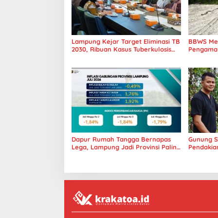
o
s
Lampung Kejar Target Eliminasi TB
BBWS Mes
2030, Ribuan Kasus Tuberkulosis
Pengaman 
Tanggamus Jadi Perhatian
Penuhi S
Dapur Rumah Tangga Bernapas
Gunung S
Lega, Lampung Jadi Provinsi Paling
Pendakia
Stabil Harga Pangannya se-
Panoram
Sumatera