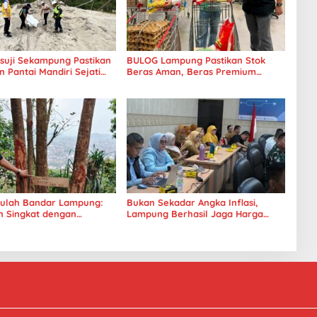
uji Sekampung Pastikan
BULOG Lampung Pastikan Stok
Pantai Mandiri Sejati
Beras Aman, Beras Premium
tandar Mutu
Punokawan Kini Hadir di Retail
Modern
ulah Bandar Lampung:
Bukan Sekadar Angka Inflasi,
n Singkat dengan
Lampung Berhasil Jaga Harga
a Kota yang Memukau
Pangan dan Daya Beli Masyarakat