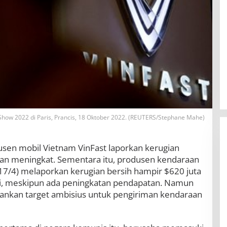
o Show 2022 di Paris, Prancis, 18 Oktober 2022. (REUTERS/Stephane Mahe)
sen mobil Vietnam VinFast laporkan kerugian
an meningkat. Sementara itu, produsen kendaraan
 (17/4) melaporkan kerugian bersih hampir $620 juta
ni, meskipun ada peningkatan pendapatan. Namun
nkan target ambisius untuk pengiriman kendaraan
BBWS Mesuji Sekampung Pastikan
Pengaman Pantai Mandiri Sejati
Penuhi Standar Mutu