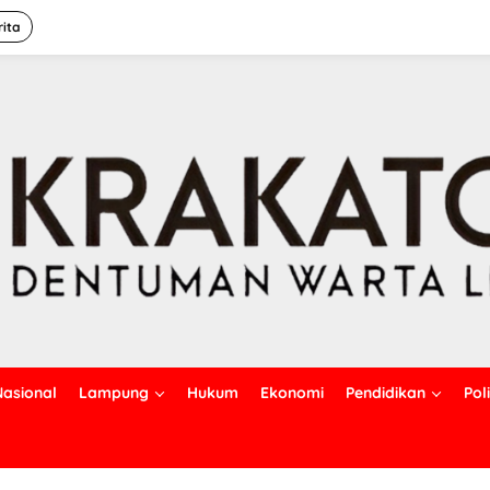
rita
Nasional
Lampung
Hukum
Ekonomi
Pendidikan
Poli