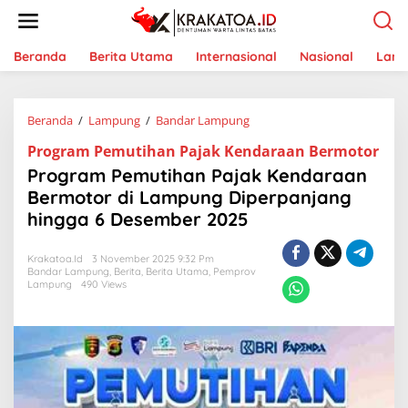
L
e
w
a
Beranda
Berita Utama
Internasional
Nasional
Lam
t
i
k
Beranda
/
Lampung
/
Bandar Lampung
P
e
r
k
Program Pemutihan Pajak Kendaraan Bermotor
o
o
g
n
Program Pemutihan Pajak Kendaraan
r
t
Bermotor di Lampung Diperpanjang
a
e
hingga 6 Desember 2025
m
n
P
e
Krakatoa.id
3 November 2025 9:32 Pm
m
Bandar Lampung
,
Berita
,
Berita Utama
,
Pemprov
u
Lampung
490 Views
t
i
h
a
n
P
a