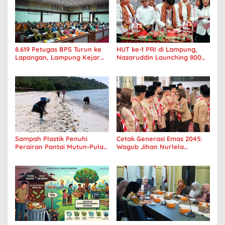
8.619 Petugas BPS Turun ke
HUT ke-1 PRI di Lampung,
Lapangan, Lampung Kejar
Nazaruddin Launching 800
Target Sensus Ekonomi 2026
Ambulans untuk Indonesia
Sampah Plastik Penuhi
Cetak Generasi Emas 2045:
Perairan Pantai Mutun-Pulau
Wagub Jihan Nurlela
Tangkil, Perenang Turun
Tantang Pramuka UIN
Tangan
Lampung Transformasi ke
Era Digital