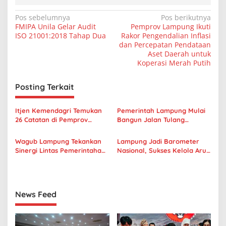
N
Pos sebelumnya
Pos berikutnya
FMIPA Unila Gelar Audit
Pemprov Lampung Ikuti
a
ISO 21001:2018 Tahap Dua
Rakor Pengendalian Inflasi
v
dan Percepatan Pendataan
Aset Daerah untuk
i
Koperasi Merah Putih
g
Posting Terkait
a
s
Itjen Kemendagri Temukan
Pemerintah Lampung Mulai
i
26 Catatan di Pemprov
Bangun Jalan Tulang
p
Lampung, Marindo Minta
Bawang Gedong Aji–Umbul
OPD Bergerak Cepat
Mesir
Wagub Lampung Tekankan
Lampung Jadi Barometer
o
Sinergi Lintas Pemerintahan
Nasional, Sukses Kelola Arus
s
di Musrenbang Lampung
Balik Lebaran 2026
Timur 2027
News Feed