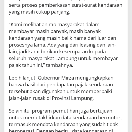
s
serta proses pemberkasan surat-surat kendaraan
e
yang masih cukup panjang.
m
b
“Kami melihat animo masyarakat dalam
e
r
membayar masih banyak, masih banyak
2
kendaraan yang masih balik nama dari luar dan
0
prosesnya lama. Ada yang dari leasing dan lain-
2
lain, jadi kami berikan kesempatan kepada
5
seluruh masyarakat Lampung untuk membayar
pajak tahun ini,” tambahnya.
Lebih lanjut, Gubernur Mirza mengungkapkan
bahwa hasil dari pendapatan pajak kendaraan
tersebut akan digunakan untuk memperbaiki
jalan-jalan rusak di Provinsi Lampung.
Selain itu, program pemutihan juga bertujuan
untuk memutakhirkan data kendaraan bermotor,
termasuk mendata kendaraan yang sudah tidak
beroperasi. Dengan begitu, data kendaraan di