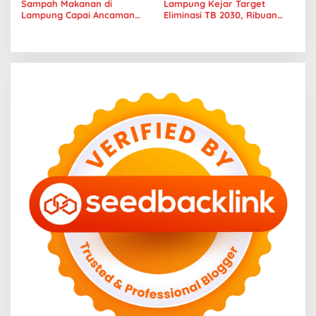
Sampah Makanan di
Lampung Kejar Target
Lampung Capai Ancaman
Eliminasi TB 2030, Ribuan
Serius, Warga Diminta
Kasus Tuberkulosis
Hentikan Kebiasaan Boros
Tanggamus Jadi Perhatian
Pangan