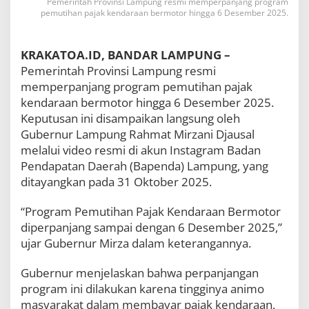
Pemerintah Provinsi Lampung resmi memperpanjang program
p
pemutihan pajak kendaraan bermotor hingga 6 Desember 2025.
u
n
g
KRAKATOA.ID, BANDAR LAMPUNG –
D
Pemerintah Provinsi Lampung resmi
i
p
memperpanjang program pemutihan pajak
e
kendaraan bermotor hingga 6 Desember 2025.
r
Keputusan ini disampaikan langsung oleh
p
a
Gubernur Lampung Rahmat Mirzani Djausal
n
melalui video resmi di akun Instagram Badan
j
Pendapatan Daerah (Bapenda) Lampung, yang
a
ditayangkan pada 31 Oktober 2025.
n
g
h
“Program Pemutihan Pajak Kendaraan Bermotor
i
diperpanjang sampai dengan 6 Desember 2025,”
n
ujar Gubernur Mirza dalam keterangannya.
g
g
a
Gubernur menjelaskan bahwa perpanjangan
6
program ini dilakukan karena tingginya animo
D
masyarakat dalam membayar pajak kendaraan,
e