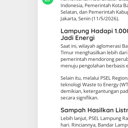
a
Indonesia, Pemerintah Kota 
l
Selatan, dan Pemerintah Kab
J
Jakarta, Senin (11/5/2026).
a
d
i
Lampung Hadapi 1.000
M
Jadi Energi
o
t
Saat ini, wilayah aglomerasi
o
Timur menghasilkan lebih dari 
r
pemerintah mendorong peruba
E
menuju pengolahan berbasis e
n
e
r
Selain itu, melalui PSEL Reg
g
teknologi Waste to Energy (W
i
demikian, ketergantungan pa
B
e
secara signifikan.
r
s
Sampah Hasilkan List
i
h
Lebih lanjut, PSEL Lampung R
d
hari. Rinciannya, Bandar La
a