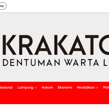
ita
Nasional
Lampung
Hukum
Ekonomi
Pendidikan
Poli