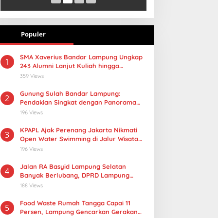
Populer
SMA Xaverius Bandar Lampung Ungkap
1
243 Alumni Lanjut Kuliah hingga
Mancanegara
359 Views
Gunung Sulah Bandar Lampung:
2
Pendakian Singkat dengan Panorama
Kota yang Memukau
196 Views
KPAPL Ajak Perenang Jakarta Nikmati
3
Open Water Swimming di Jalur Wisata
Lampung
196 Views
Jalan RA Basyid Lampung Selatan
4
Banyak Berlubang, DPRD Lampung
Dorong Masuk Prioritas APBD 2027
188 Views
Food Waste Rumah Tangga Capai 11
5
Persen, Lampung Gencarkan Gerakan