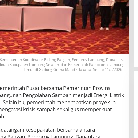
Kementerian Koordinator Bidang Pangan, Pemprov Lampung, Danantara
rintah Kabupaten Lampung Selatan, dan Pemerintah Kabupaten Lampung
Timur di Gedung Graha Mandiri Jakarta, Senin (11/5/2026).
emerintah Pusat bersama Pemerintah Provinsi
gunan Pengolahan Sampah menjadi Energi Listrik
. Selain itu, pemerintah menempatkan proyek ini
 mengatasi krisis sampah sekaligus memperkuat
ah.
BBWS Mesuji Sekampung Pastikan
datangani kesepakatan bersama antara
Pengaman Pantai Mandiri Sejati
Penuhi Standar Mutu
ang Pangan, Pemprov Lampung, Danantara