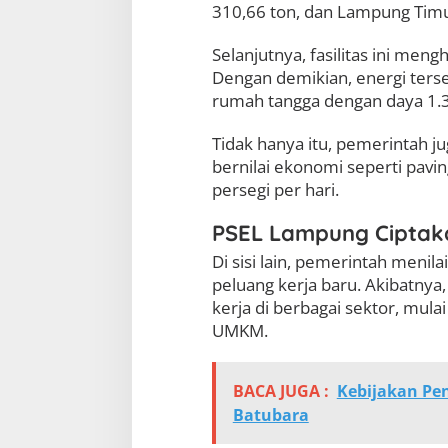
310,66 ton, dan Lampung Timu
n
E
k
Selanjutnya, fasilitas ini meng
o
Dengan demikian, energi ters
n
rumah tangga dengan daya 1.
o
m
i
Tidak hanya itu, pemerintah 
B
bernilai ekonomi seperti pavi
a
persegi per hari.
r
u
PSEL Lampung Ciptak
Di sisi lain, pemerintah me
peluang kerja baru. Akibatnya
kerja di berbagai sektor, mulai 
UMKM.
BACA JUGA :
Kebijakan Pe
Batubara