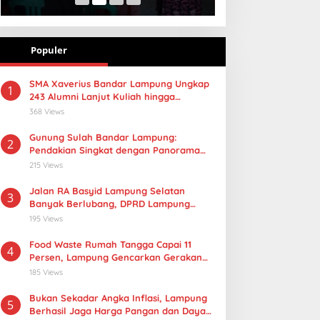
Populer
SMA Xaverius Bandar Lampung Ungkap
1
243 Alumni Lanjut Kuliah hingga
Mancanegara
368 Views
Gunung Sulah Bandar Lampung:
2
Pendakian Singkat dengan Panorama
Kota yang Memukau
215 Views
Jalan RA Basyid Lampung Selatan
3
Banyak Berlubang, DPRD Lampung
Dorong Masuk Prioritas APBD 2027
195 Views
Food Waste Rumah Tangga Capai 11
4
Persen, Lampung Gencarkan Gerakan
Selamatan Pangan
185 Views
Bukan Sekadar Angka Inflasi, Lampung
5
Berhasil Jaga Harga Pangan dan Daya