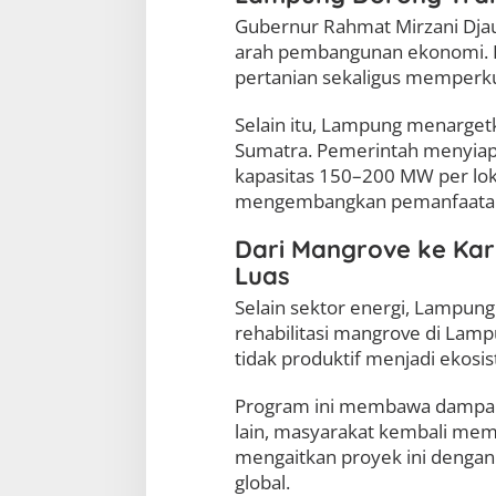
l
Gubernur Rahmat Mirzani Dj
S
arah pembangunan ekonomi. P
u
pertanian sekaligus memperkuat
r
y
a
Selain itu, Lampung menargetk
R
Sumatra. Pemerintah menyiapk
a
kapasitas 150–200 MW per loka
k
s
mengembangkan pemanfaatan 
a
s
Dari Mangrove ke Karb
a
Luas
Selain sektor energi, Lampun
rehabilitasi mangrove di La
tidak produktif menjadi ekosi
Program ini membawa dampak gan
lain, masyarakat kembali mem
mengaitkan proyek ini dengan
global.