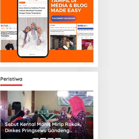
Peristiwa
Sebut Kental Manis Mirip Rokok,
Sambut Libur Sek
Dinkes Pringsewu Gandeng
Amiek Diyah Hib
Aisyiyah Desak Regulasi Gizi Anak
Melalui Aksi Jum