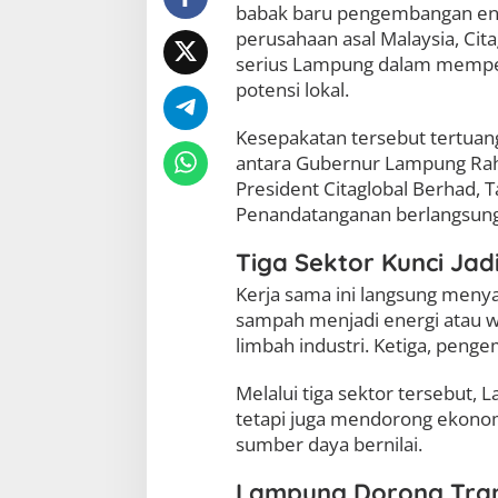
babak baru pengembangan ener
i
j
perusahaan asal Malaysia, Cit
a
serius Lampung dalam memperc
u
potensi lokal.
:
D
a
Kesepakatan tersebut tertua
r
antara Gubernur Lampung Rah
i
President Citaglobal Berhad, T
S
Penandatanganan berlangsung 
a
m
p
Tiga Sektor Kunci Ja
a
Kerja sama ini langsung menya
h
h
sampah menjadi energi atau w
i
limbah industri. Ketiga, penge
n
g
Melalui tiga sektor tersebut,
g
a
tetapi juga mendorong ekono
P
sumber daya bernilai.
a
n
Lampung Dorong Tran
e