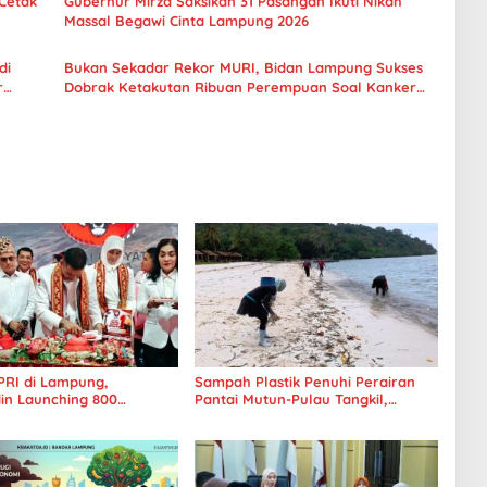
Cetak
Gubernur Mirza Saksikan 31 Pasangan Ikuti Nikah
Massal Begawi Cinta Lampung 2026
di
Bukan Sekadar Rekor MURI, Bidan Lampung Sukses
r
Dobrak Ketakutan Ribuan Perempuan Soal Kanker
Serviks
PRI di Lampung,
Sampah Plastik Penuhi Perairan
in Launching 800
Pantai Mutun-Pulau Tangkil,
 untuk Indonesia
Perenang Turun Tangan