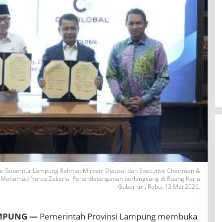
 Gubernur Lampung Rahmat Mirzani Djausal dan Executive Chairman &
Sri Mohamad Norza Zakaria. Penandatanganan berlangsung di Ruang Kerja
Gubernur, Rabu, 13 Mei 2026.
BBWS Mesuji Sekampung Pastikan
Pengaman Pantai Mandiri Sejati
AMPUNG —
Pemerintah Provinsi Lampung membuka
Penuhi Standar Mutu