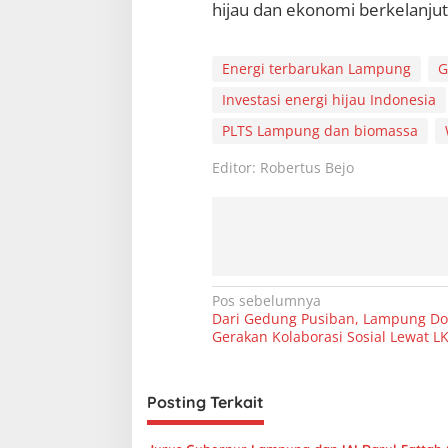
hijau dan ekonomi berkelanju
Energi terbarukan Lampung
G
Investasi energi hijau Indonesia
PLTS Lampung dan biomassa
Editor: Robertus Bejo
N
Pos sebelumnya
Dari Gedung Pusiban, Lampung D
a
Gerakan Kolaborasi Sosial Lewat L
v
i
Posting Terkait
g
a