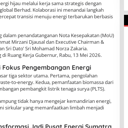
gi hijau melalui kerja sama strategis dengan
aglobal Berhad. Kolaborasi ini menandai langkah
epat transisi menuju energi terbarukan berbasis
ng dalam penandatanganan Nota Kesepakatan (MoU)
mat Mirzani Djausal dan Executive Chairman &
an Sri Dato’ Sri Mohamad Norza Zakaria.
di Ruang Kerja Gubernur, Rabu, 13 Mei 2026.
di Fokus Pengembangan Energi
sar tiga sektor utama. Pertama, pengolahan
aste-to-energy. Kedua, pemanfaatan biomassa dari
mbangan pembangkit listrik tenaga surya (PLTS).
 Lampung tidak hanya mengejar kemandirian energi,
mi sirkular yang memanfaatkan limbah menjadi
sformasi Jadi Pusat Energi Sumatra