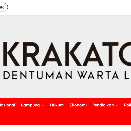
ita
Nasional
Lampung
Hukum
Ekonomi
Pendidikan
Poli