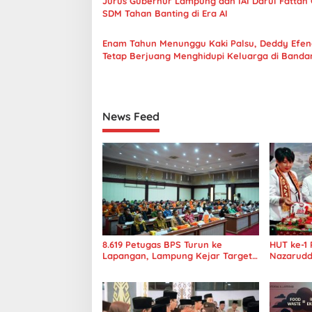
Jurus Gubernur Lampung dan IAI Darul Fattah 
s
SDM Tahan Banting di Era AI
i
Enam Tahun Menunggu Kaki Palsu, Deddy Efen
p
Tetap Berjuang Menghidupi Keluarga di Banda
Lampung
o
s
News Feed
8.619 Petugas BPS Turun ke
HUT ke-1 
Lapangan, Lampung Kejar Target
Nazarudd
Sensus Ekonomi 2026
Ambulans