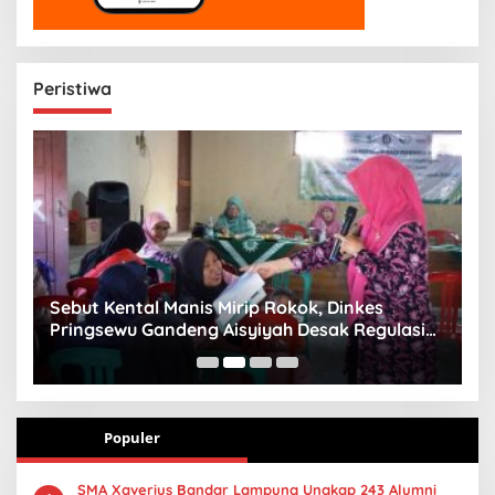
Peristiwa
n
Sebut Kental Manis Mirip Rokok, Dinkes
S
Pringsewu Gandeng Aisyiyah Desak Regulasi
H
Gizi Anak
Populer
SMA Xaverius Bandar Lampung Ungkap 243 Alumni