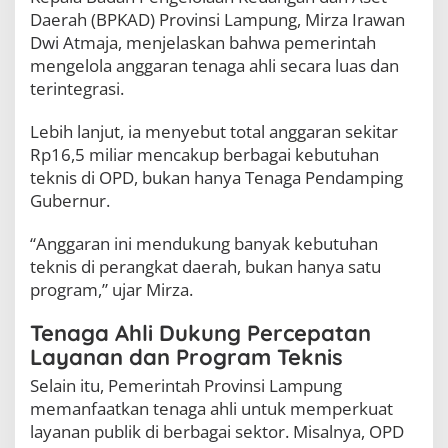
n
Daerah (BPKAD) Provinsi Lampung, Mirza Irawan
P
Dwi Atmaja, menjelaskan bahwa pemerintah
u
mengelola anggaran tenaga ahli secara luas dan
b
l
terintegrasi.
i
k
Lebih lanjut, ia menyebut total anggaran sekitar
L
Rp16,5 miliar mencakup berbagai kebutuhan
e
b
teknis di OPD, bukan hanya Tenaga Pendamping
i
Gubernur.
h
C
“Anggaran ini mendukung banyak kebutuhan
e
p
teknis di perangkat daerah, bukan hanya satu
a
program,” ujar Mirza.
t
Tenaga Ahli Dukung Percepatan
Layanan dan Program Teknis
Selain itu, Pemerintah Provinsi Lampung
memanfaatkan tenaga ahli untuk memperkuat
layanan publik di berbagai sektor. Misalnya, OPD