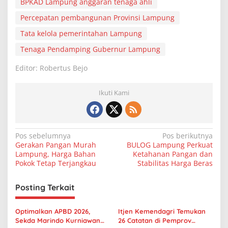
BPKAD Lampung anggaran tenaga ahli
Percepatan pembangunan Provinsi Lampung
Tata kelola pemerintahan Lampung
Tenaga Pendamping Gubernur Lampung
Editor: Robertus Bejo
Ikuti Kami
N
Pos sebelumnya
Pos berikutnya
Gerakan Pangan Murah
BULOG Lampung Perkuat
a
Lampung, Harga Bahan
Ketahanan Pangan dan
v
Pokok Tetap Terjangkau
Stabilitas Harga Beras
i
Posting Terkait
g
a
Optimalkan APBD 2026,
Itjen Kemendagri Temukan
s
Sekda Marindo Kurniawan
26 Catatan di Pemprov