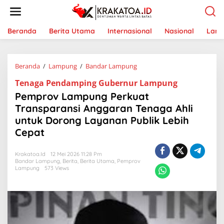
L
e
w
a
Beranda
Berita Utama
Internasional
Nasional
Lam
t
i
k
Beranda
/
Lampung
/
Bandar Lampung
P
e
e
k
Tenaga Pendamping Gubernur Lampung
m
o
p
n
Pemprov Lampung Perkuat
r
t
Transparansi Anggaran Tenaga Ahli
o
e
untuk Dorong Layanan Publik Lebih
v
n
L
Cepat
a
m
Krakatoa.id
12 Mei 2026 11:28 Pm
p
Bandar Lampung
,
Berita
,
Berita Utama
,
Pemprov
u
Lampung
573 Views
n
g
P
e
r
k