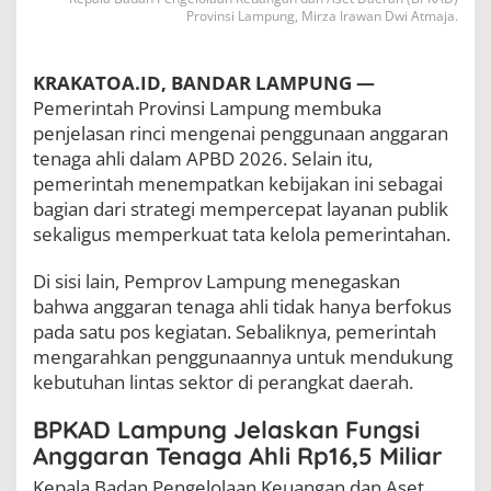
n
Provinsi Lampung, Mirza Irawan Dwi Atmaja.
a
g
a
KRAKATOA.ID, BANDAR LAMPUNG —
A
Pemerintah Provinsi Lampung membuka
h
l
penjelasan rinci mengenai penggunaan anggaran
i
tenaga ahli dalam APBD 2026. Selain itu,
u
pemerintah menempatkan kebijakan ini sebagai
n
bagian dari strategi mempercepat layanan publik
t
u
sekaligus memperkuat tata kelola pemerintahan.
k
D
Di sisi lain, Pemprov Lampung menegaskan
o
bahwa anggaran tenaga ahli tidak hanya berfokus
r
o
pada satu pos kegiatan. Sebaliknya, pemerintah
n
mengarahkan penggunaannya untuk mendukung
g
kebutuhan lintas sektor di perangkat daerah.
L
a
BPKAD Lampung Jelaskan Fungsi
y
a
Anggaran Tenaga Ahli Rp16,5 Miliar
n
a
Kepala Badan Pengelolaan Keuangan dan Aset