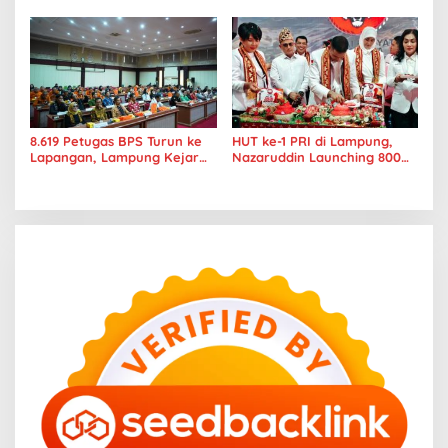
Strategis Keuskupan
8.619 Petugas BPS Turun ke
HUT ke-1 PRI di Lampung,
Lapangan, Lampung Kejar
Nazaruddin Launching 800
Target Sensus Ekonomi 2026
Ambulans untuk Indonesia