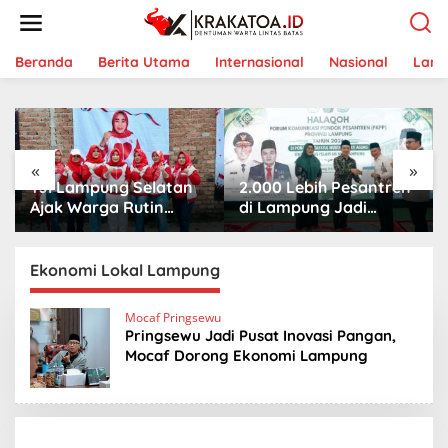
L
e
w
a
Beranda
Berita Utama
Internasional
Nasional
Lam
t
i
k
e
k
«
»
o
2.000 Lebih Pesantren
Ketua Umum PUKAT
n
t
di Lampung Jadi
Nasional Dorong
e
Kekuatan Besar, FKPP
PUKAT Tanjungkarang
n
Dorong Kemandirian
Jadi Mitra Strategis
dan Pembinaan
Keuskupan
Ekonomi Lokal Lampung
Mocaf Pringsewu
Pringsewu Jadi Pusat Inovasi Pangan,
Mocaf Dorong Ekonomi Lampung