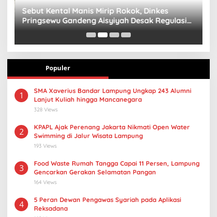
n
Sebut Kental Manis Mirip Rokok, Dinkes
S
Pringsewu Gandeng Aisyiyah Desak Regulasi
H
Gizi Anak
Populer
SMA Xaverius Bandar Lampung Ungkap 243 Alumni
1
Lanjut Kuliah hingga Mancanegara
328 Views
KPAPL Ajak Perenang Jakarta Nikmati Open Water
2
Swimming di Jalur Wisata Lampung
193 Views
Food Waste Rumah Tangga Capai 11 Persen, Lampung
3
Gencarkan Gerakan Selamatan Pangan
164 Views
5 Peran Dewan Pengawas Syariah pada Aplikasi
4
Reksadana