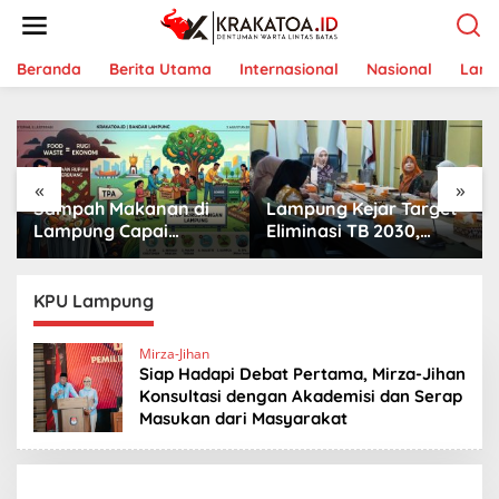
L
e
w
a
Beranda
Berita Utama
Internasional
Nasional
Lam
t
i
k
e
k
«
»
o
Sampah Makanan di
Lampung Kejar Target
n
t
Lampung Capai
Eliminasi TB 2030,
e
Ancaman Serius,
Ribuan Kasus
n
Warga Diminta
Tuberkulosis
Hentikan Kebiasaan
Tanggamus Jadi
KPU Lampung
Boros Pangan
Perhatian
Mirza-Jihan
Siap Hadapi Debat Pertama, Mirza-Jihan
Konsultasi dengan Akademisi dan Serap
Masukan dari Masyarakat