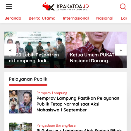
L
e
w
a
Beranda
Berita Utama
Internasional
Nasional
Lam
t
i
k
e
k
«
»
o
2.000 Lebih Pesantren
Ketua Umum PUKAT
n
t
di Lampung Jadi
Nasional Dorong
e
Kekuatan Besar, FKPP
PUKAT Tanjungkarang
n
Dorong Kemandirian
Jadi Mitra Strategis
dan Pembinaan
Keuskupan
Pelayanan Publik
Pemprov Lampung
Pemprov Lampung Pastikan Pelayanan
Publik Tetap Normal saat Aksi
Mahasiswa 1 September
Pengadaan Barang/Jasa
Pj Gubernur Lampung Ajak Semua Pihak