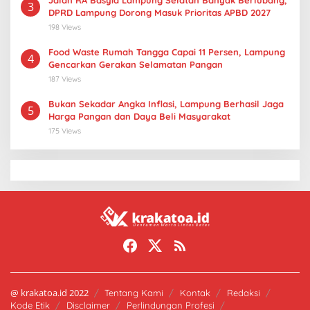
Jalan RA Basyid Lampung Selatan Banyak Berlubang,
3
DPRD Lampung Dorong Masuk Prioritas APBD 2027
198 Views
Food Waste Rumah Tangga Capai 11 Persen, Lampung
4
Gencarkan Gerakan Selamatan Pangan
187 Views
Bukan Sekadar Angka Inflasi, Lampung Berhasil Jaga
5
Harga Pangan dan Daya Beli Masyarakat
175 Views
@ krakatoa.id 2022
Tentang Kami
Kontak
Redaksi
Kode Etik
Disclaimer
Perlindungan Profesi