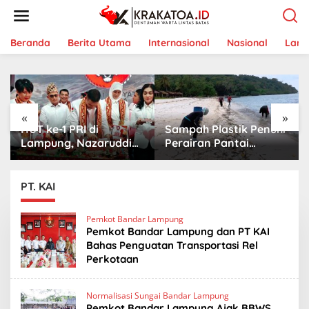
L
e
w
a
Beranda
Berita Utama
Internasional
Nasional
Lam
t
i
k
e
k
«
»
o
HUT ke-1 PRI di
Sampah Plastik Penuhi
n
t
Lampung, Nazaruddin
Perairan Pantai
e
Launching 800
Mutun-Pulau Tangkil,
n
Ambulans untuk
Perenang Turun
Indonesia
Tangan
PT. KAI
Pemkot Bandar Lampung
Pemkot Bandar Lampung dan PT KAI
Bahas Penguatan Transportasi Rel
Perkotaan
Normalisasi Sungai Bandar Lampung
Pemkot Bandar Lampung Ajak BBWS