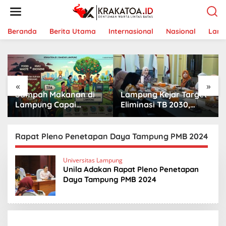
L
e
w
a
Beranda
Berita Utama
Internasional
Nasional
Lam
t
i
k
e
k
«
»
o
Sampah Makanan di
Lampung Kejar Target
n
t
Lampung Capai
Eliminasi TB 2030,
e
Ancaman Serius,
Ribuan Kasus
n
Warga Diminta
Tuberkulosis
Hentikan Kebiasaan
Tanggamus Jadi
Rapat Pleno Penetapan Daya Tampung PMB 2024
Boros Pangan
Perhatian
Universitas Lampung
Unila Adakan Rapat Pleno Penetapan
Daya Tampung PMB 2024