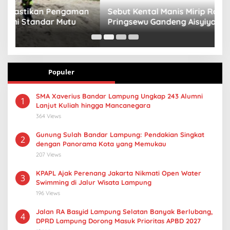
n
Sebut Kental Manis Mirip Rokok, Dinkes
S
Pringsewu Gandeng Aisyiyah Desak Regulasi
H
Gizi Anak
Populer
SMA Xaverius Bandar Lampung Ungkap 243 Alumni
1
Lanjut Kuliah hingga Mancanegara
364 Views
Gunung Sulah Bandar Lampung: Pendakian Singkat
2
dengan Panorama Kota yang Memukau
207 Views
KPAPL Ajak Perenang Jakarta Nikmati Open Water
3
Swimming di Jalur Wisata Lampung
196 Views
Jalan RA Basyid Lampung Selatan Banyak Berlubang,
4
DPRD Lampung Dorong Masuk Prioritas APBD 2027