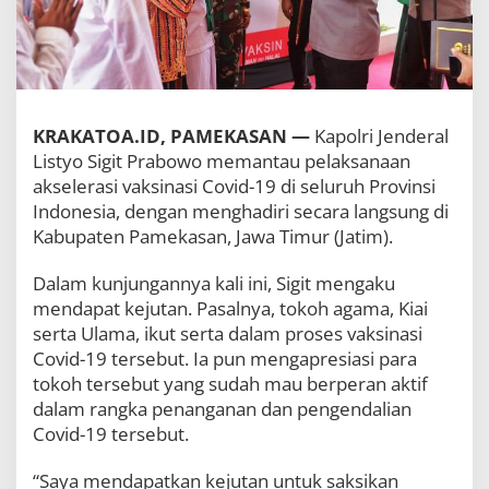
k
u
t
V
a
k
s
KRAKATOA.ID, PAMEKASAN —
Kapolri Jenderal
i
Listyo Sigit Prabowo memantau pelaksanaan
n
akselerasi vaksinasi Covid-19 di seluruh Provinsi
a
s
Indonesia, dengan menghadiri secara langsung di
i
Kabupaten Pamekasan, Jawa Timur (Jatim).
,
K
Dalam kunjungannya kali ini, Sigit mengaku
a
p
mendapat kejutan. Pasalnya, tokoh agama, Kiai
o
serta Ulama, ikut serta dalam proses vaksinasi
l
Covid-19 tersebut. Ia pun mengapresiasi para
r
tokoh tersebut yang sudah mau berperan aktif
i
:
dalam rangka penanganan dan pengendalian
J
Covid-19 tersebut.
a
d
“Saya mendapatkan kejutan untuk saksikan
i