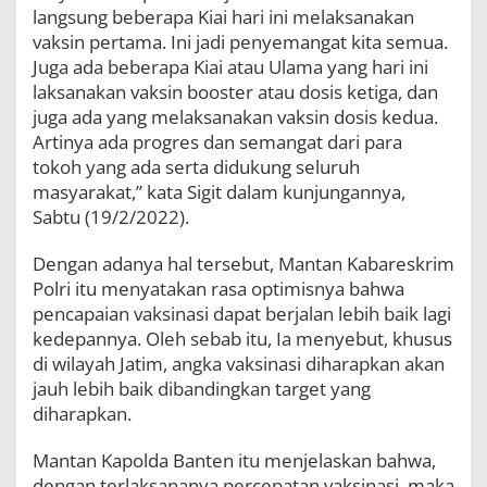
P
langsung beberapa Kiai hari ini melaksanakan
e
vaksin pertama. Ini jadi penyemangat kita semua.
n
Juga ada beberapa Kiai atau Ulama yang hari ini
y
laksanakan vaksin booster atau dosis ketiga, dan
e
m
juga ada yang melaksanakan vaksin dosis kedua.
a
Artinya ada progres dan semangat dari para
n
tokoh yang ada serta didukung seluruh
g
a
masyarakat,” kata Sigit dalam kunjungannya,
t
Sabtu (19/2/2022).
K
i
Dengan adanya hal tersebut, Mantan Kabareskrim
t
a
Polri itu menyatakan rasa optimisnya bahwa
S
pencapaian vaksinasi dapat berjalan lebih baik lagi
e
kedepannya. Oleh sebab itu, Ia menyebut, khusus
m
di wilayah Jatim, angka vaksinasi diharapkan akan
u
a
jauh lebih baik dibandingkan target yang
diharapkan.
Mantan Kapolda Banten itu menjelaskan bahwa,
dengan terlaksananya percepatan vaksinasi, maka