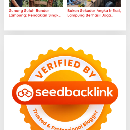
Gunung Sulah Bandar
Bukan Sekadar Angka Inflasi,
Lampung: Pendakian Singkat
Lampung Berhasil Jaga
dengan Panorama Kota
Harga Pangan dan Daya Beli
yang Memukau
Masyarakat