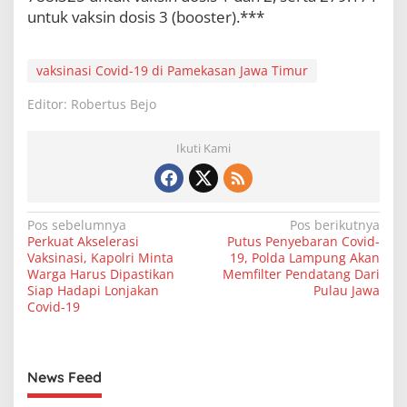
untuk vaksin dosis 3 (booster).***
vaksinasi Covid-19 di Pamekasan Jawa Timur
Editor: Robertus Bejo
Ikuti Kami
N
Pos sebelumnya
Pos berikutnya
Perkuat Akselerasi
Putus Penyebaran Covid-
a
Vaksinasi, Kapolri Minta
19, Polda Lampung Akan
v
Warga Harus Dipastikan
Memfilter Pendatang Dari
Siap Hadapi Lonjakan
Pulau Jawa
i
Covid-19
g
a
s
News Feed