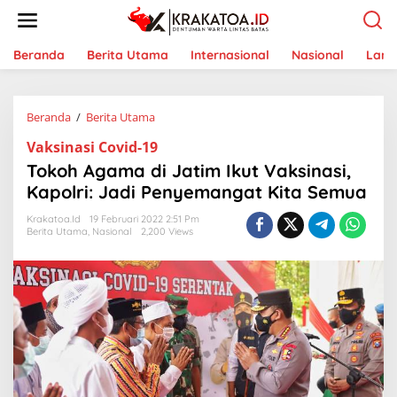
L
e
w
a
Beranda
Berita Utama
Internasional
Nasional
Lam
t
i
k
Beranda
/
Berita Utama
T
e
o
k
Vaksinasi Covid-19
k
o
o
n
Tokoh Agama di Jatim Ikut Vaksinasi,
h
t
Kapolri: Jadi Penyemangat Kita Semua
A
e
g
n
Krakatoa.id
19 Februari 2022 2:51 Pm
a
Berita Utama
,
Nasional
2,200 Views
m
a
d
i
J
a
t
i
m
I