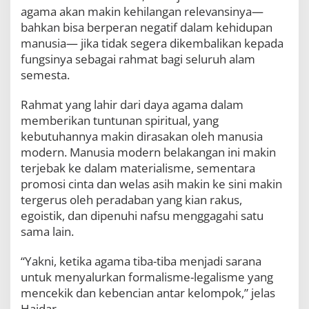
n
agama akan makin kehilangan relevansinya—
t
bahkan bisa berperan negatif dalam kehidupan
u
manusia— jika tidak segera dikembalikan kepada
k
fungsinya sebagai rahmat bagi seluruh alam
P
e
semesta.
r
d
Rahmat yang lahir dari daya agama dalam
a
memberikan tuntunan spiritual, yang
m
a
kebutuhannya makin dirasakan oleh manusia
i
modern. Manusia modern belakangan ini makin
a
terjebak ke dalam materialisme, sementara
n
promosi cinta dan welas asih makin ke sini makin
D
u
tergerus oleh peradaban yang kian rakus,
n
egoistik, dan dipenuhi nafsu menggagahi satu
i
sama lain.
a
“Yakni, ketika agama tiba-tiba menjadi sarana
untuk menyalurkan formalisme-legalisme yang
mencekik dan kebencian antar kelompok,” jelas
Haidar.