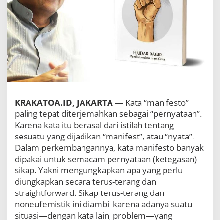
m
C
i
n
t
a
”
K
a
r
y
KRAKATOA.ID, JAKARTA —
Kata “manifesto”
a
T
paling tepat diterjemahkan sebagai “pernyataan”.
e
Karena kata itu berasal dari istilah tentang
r
sesuatu yang dijadikan “manifest”, atau “nyata”.
b
a
Dalam perkembangannya, kata manifesto banyak
r
dipakai untuk semacam pernyataan (ketegasan)
u
sikap. Yakni mengungkapkan apa yang perlu
H
diungkapkan secara terus-terang dan
a
i
straightforward. Sikap terus-terang dan
d
noneufemistik ini diambil karena adanya suatu
a
situasi—dengan kata lain, problem—yang
r