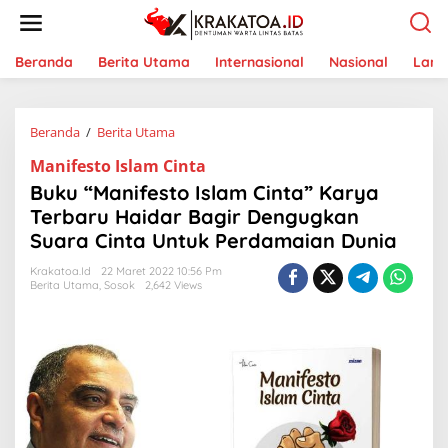
L
e
w
a
Beranda
Berita Utama
Internasional
Nasional
Lam
t
i
k
Beranda
/
Berita Utama
B
e
u
k
Manifesto Islam Cinta
k
o
u
n
Buku “Manifesto Islam Cinta” Karya
“
t
Terbaru Haidar Bagir Dengugkan
M
e
Suara Cinta Untuk Perdamaian Dunia
a
n
n
Krakatoa.id
22 Maret 2022 10:56 Pm
i
Berita Utama
,
Sosok
2,642 Views
f
e
s
t
o
I
s
l
a