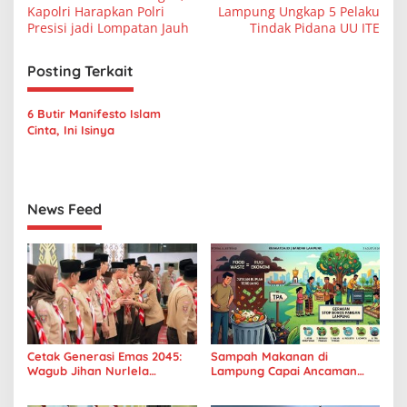
a
Kapolri Harapkan Polri
Lampung Ungkap 5 Pelaku
v
Presisi jadi Lompatan Jauh
Tindak Pidana UU ITE
i
Posting Terkait
g
a
6 Butir Manifesto Islam
s
Cinta, Ini Isinya
i
p
o
News Feed
s
Cetak Generasi Emas 2045:
Sampah Makanan di
Wagub Jihan Nurlela
Lampung Capai Ancaman
Tantang Pramuka UIN
Serius, Warga Diminta
Lampung Transformasi ke
Hentikan Kebiasaan Boros