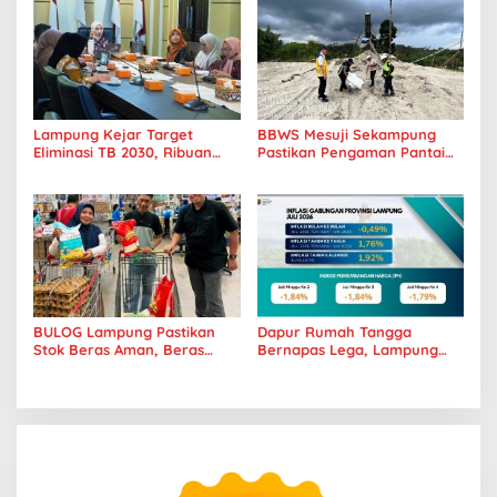
Era Digital
Pangan
Lampung Kejar Target
BBWS Mesuji Sekampung
Eliminasi TB 2030, Ribuan
Pastikan Pengaman Pantai
Kasus Tuberkulosis
Mandiri Sejati Penuhi
Tanggamus Jadi Perhatian
Standar Mutu
BULOG Lampung Pastikan
Dapur Rumah Tangga
Stok Beras Aman, Beras
Bernapas Lega, Lampung
Premium Punokawan Kini
Jadi Provinsi Paling Stabil
Hadir di Retail Modern
Harga Pangannya se-
Sumatera