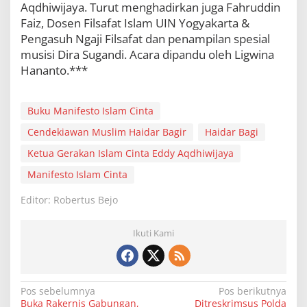
Aqdhiwijaya. Turut menghadirkan juga Fahruddin
Faiz, Dosen Filsafat Islam UIN Yogyakarta &
Pengasuh Ngaji Filsafat dan penampilan spesial
musisi Dira Sugandi. Acara dipandu oleh Ligwina
Hananto.***
Buku Manifesto Islam Cinta
Cendekiawan Muslim Haidar Bagir
Haidar Bagi
Ketua Gerakan Islam Cinta Eddy Aqdhiwijaya
Manifesto Islam Cinta
Editor: Robertus Bejo
Ikuti Kami
N
Pos sebelumnya
Pos berikutnya
Buka Rakernis Gabungan,
Ditreskrimsus Polda