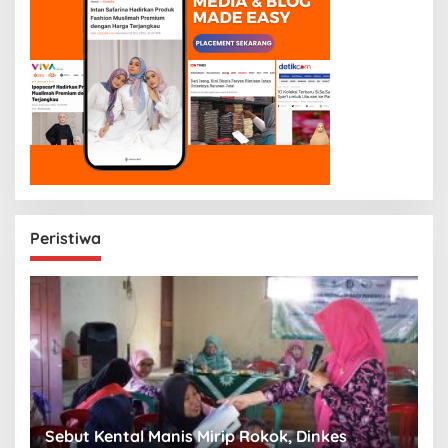
Peristiwa
n
Sebut Kental Manis Mirip Rokok, Dinkes
S