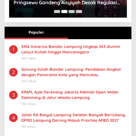
Pringsewu Gandeng Aisyiyah Desak Regulasi
H
Gizi Anak
Populer
SMA Xaverius Bandar Lampung Ungkap 243 Alumni
1
Lanjut Kuliah hingga Mancanegara
363 Views
Gunung Sulah Bandar Lampung: Pendakian Singkat
2
dengan Panorama Kota yang Memukau
205 Views
KPAPL Ajak Perenang Jakarta Nikmati Open Water
3
Swimming di Jalur Wisata Lampung
196 Views
Jalan RA Basyid Lampung Selatan Banyak Berlubang,
4
DPRD Lampung Dorong Masuk Prioritas APBD 2027
193 Views