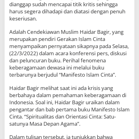
B
dianggap sudah mencapai titik kritis sehingga
a
harus segera dihadapi dan diatasi dengan penuh
g
keseriusan.
i
r
Adalah Cendekiawan Muslim Haidar Bagir, yang
D
e
merupakan pendiri Gerakan Islam Cinta
n
menyampaikan pernyataan sikapnya pada Selasa,
g
(22/3/2022) dalam acara konferensi pers, diskusi
u
g
dan peluncuran buku. Perihal fenomena
k
keberagamaan dewasa ini melalui buku
a
terbarunya berjudul “Manifesto Islam Cinta”.
n
S
u
Haidar Bagir melihat saat ini ada krisis yang
a
berbahaya dalam pemahaman keberagamaan di
r
Indonesia. Soal ini, Haidar Bagir uraikan dalam
a
pengantar dan bab pertama buku Manifesto Islam
C
i
Cinta. “Spiritualitas dan Orientasi Cinta: Satu-
n
satunya Masa Depan Agama”.
t
a
Dalam tulisan tersebut, ia tunjukkan bahwa
U